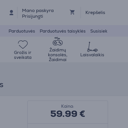
Mano paskyra
Krepšelis
Prisijungti
Parduotuvės
Parduotuvės taisyklės
Susisiek
Žaidimų
Grožis ir
konsolės,
Laisvalaikis
sveikata
Žaidimai
s
Kaina:
59.99
€