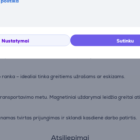
politika
s mygtukais išlaiko patogų rašymo ritmą. Lengvai įgaubti klavi
umažina prisilietimų prie ekrano poreikį – puikus sprendimas kū
Nustatymai
Sutinku
dų nepertraukiamai ir iki 960 valandų budėjimo režimu – mažia
 po ranka – idealiai tinka greitiems užrašams ar eskizams.
ransportavimo metu. Magnetiniai uždarymai leidžia greitai ati
namas tvirtas prijungimas ir sklandi kasdienė darbo patirtis.
Atsiliepimai