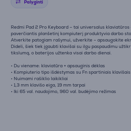
Palyginti
Redmi Pad 2 Pro Keyboard – tai universalus klaviatūros 
paverčiantis planšetinį kompiuterį produktyvia darbo sto
Atverkite patogiam rašymui, užverkite – apsaugokite ek
Dideli, šiek tiek įgaubti klavišai su ilgu paspaudimu užtik
tikslumą, o baterijos užtenka visai darbo dienai.
• Du viename: klaviatūra + apsauginis dėklas
• Kompiuterio tipo išdėstymas su Fn spartiniais klavišais
• Nuimami rašiklio laikikliai
• 1,3 mm klavišo eiga, 19 mm tarpai
• Iki 65 val. naudojimo, 960 val. budėjimo režimas