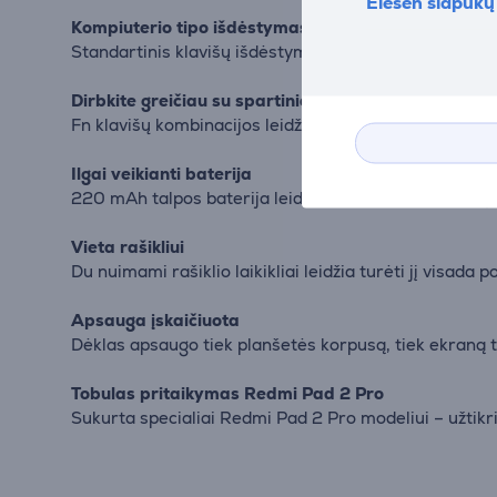
Elesen slapukų 
Kompiuterio tipo išdėstymas
Standartinis klavišų išdėstymas su dažnai naudojamai
Dirbkite greičiau su spartiniais klavišais
Fn klavišų kombinacijos leidžia greičiau naršyti ir s
Ilgai veikianti baterija
220 mAh talpos baterija leidžia dirbti iki 65 valan
Vieta rašikliui
Du nuimami rašiklio laikikliai leidžia turėti jį visada
Apsauga įskaičiuota
Dėklas apsaugo tiek planšetės korpusą, tiek ekraną t
Tobulas pritaikymas Redmi Pad 2 Pro
Sukurta specialiai Redmi Pad 2 Pro modeliui – užtikri