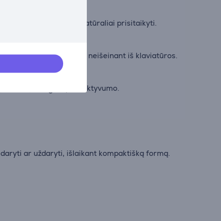
šai padeda pirštams natūraliai prisitaikyti.
rybiniam ar biuro darbui neišeinant iš klaviatūros.
u įkrovimų, daugiau produktyvumo.
daryti ar uždaryti, išlaikant kompaktišką formą.