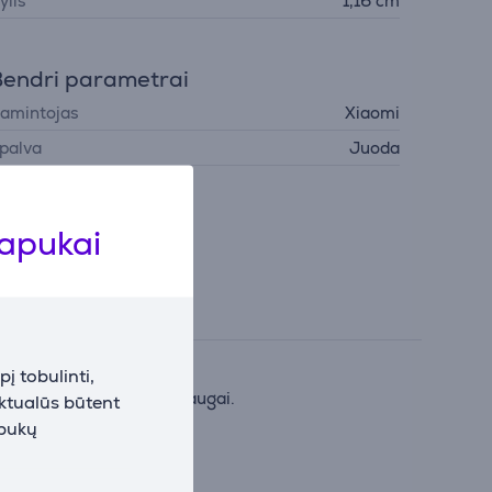
ylis
1,16 cm
endri parametrai
amintojas
Xiaomi
palva
Juoda
lapukai
į tobulinti,
ymui, tiek kasdienei apsaugai.
aktualūs būtent
apukų
ybę rašant.