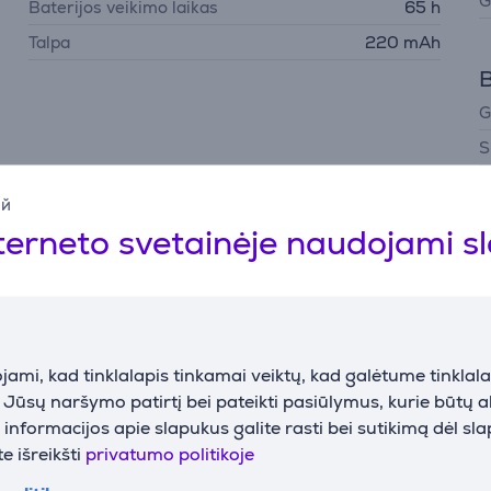
G
Baterijos veikimo laikas
65 h
Talpa
220 mAh
B
G
S
ий
terneto svetainėje naudojami s
Aprašymas
ami, kad tinklalapis tinkamai veiktų, kad galėtume tinklalap
atvarus apsauginis dėklas. Vienas aksesuaras tiek patogiam raš
i Jūsų naršymo patirtį bei pateikti pasiūlymus, kurie būtų 
nformacijos apie slapukus galite rasti bei sutikimą dėl sl
e išreikšti
privatumo politikoje
 eiga suteikia tvirtą ir jautrų paspaudimą, mažina klaidų tikim