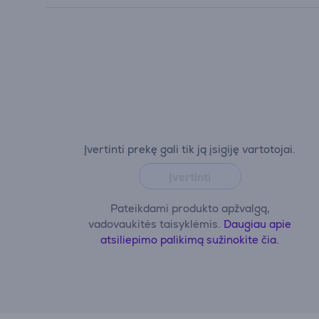
Įvertinti prekę gali tik ją įsigiję vartotojai.
Įvertinti
Pateikdami produkto apžvalgą,
vadovaukitės taisyklėmis.
Daugiau apie
atsiliepimo palikimą sužinokite čia.