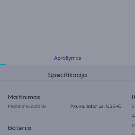
Aprašymas
Specifikacija
Maitinimas
I
Maitinimo šaltinis
Akumuliatorius, USB-C
S
A
P
Baterija