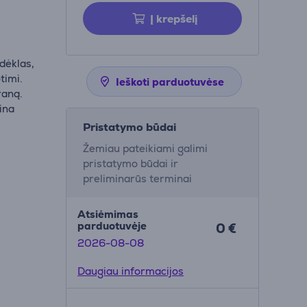
Į krepšelį
dėklas,
timi.
Ieškoti parduotuvėse
raną.
rina
Pristatymo būdai
Žemiau pateikiami galimi
pristatymo būdai ir
preliminarūs terminai
Atsiėmimas
parduotuvėje
0 €
2026-08-08
Daugiau informacijos