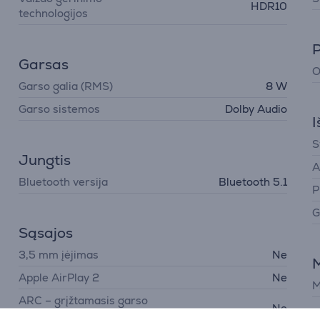
HDR10
technologijos
P
Garsas
O
Garso galia (RMS)
8 W
Garso sistemos
Dolby Audio
I
S
Jungtis
A
Bluetooth versija
Bluetooth 5.1
P
G
Sąsajos
3,5 mm įėjimas
Ne
M
Apple AirPlay 2
Ne
M
ARC – grįžtamasis garso
Ne
kanalas