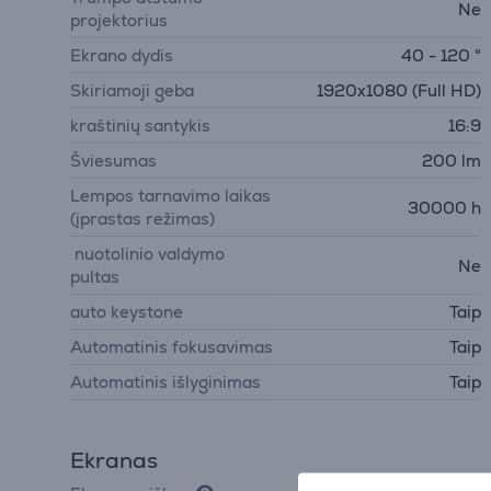
Ne
projektorius
Ekrano dydis
40 - 120 "
Skiriamoji geba
1920x1080 (Full HD)
kraštinių santykis
16:9
Šviesumas
200 lm
Lempos tarnavimo laikas
30000 h
(įprastas režimas)
nuotolinio valdymo
Ne
pultas
auto keystone
Taip
Automatinis fokusavimas
Taip
Automatinis išlyginimas
Taip
Ekranas