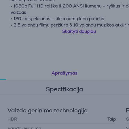
• 1080p Full HD raiška & 200 ANSI liumenų – ryškus ir d
vaizdas
• 120 colių ekranas – tikra namų kino patirtis
• 2,5 valandų filmų peržiūra & 10 valandų muzikos atkūr
• Automatinis fokusavimas ir trapecijos korekcija –
Skaityti daugiau
optimizavimas per 3 sekundes
Aprašymas
Specifikacija
Vaizdo gerinimo technologija
B
HDR
Taip
G
Vaizdo gerinimo
S