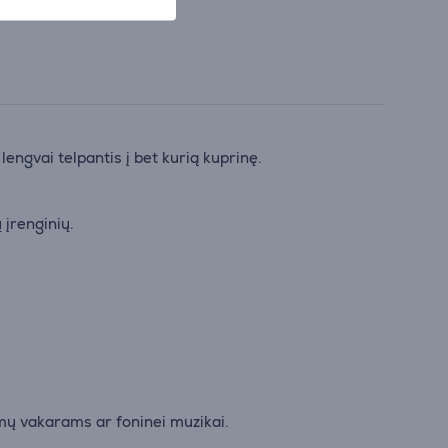
ngvai telpantis į bet kurią kuprinę.
 įrenginių.
lmų vakarams ar foninei muzikai.