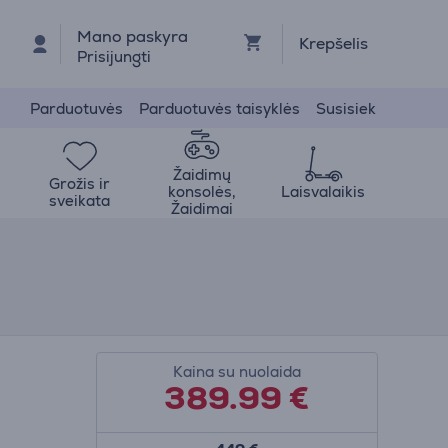
Mano paskyra
Krepšelis
Prisijungti
Parduotuvės
Parduotuvės taisyklės
Susisiek
Žaidimų
Grožis ir
konsolės,
Laisvalaikis
sveikata
Žaidimai
Kaina su nuolaida
389.99
€