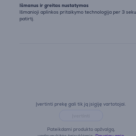
Išmanus ir greitas nustatymas
Išmanioji aplinkos pritaikymo technologija per 3 sek
patirtį.
Įvertinti prekę gali tik ją įsigiję vartotojai.
Įvertinti
Pateikdami produkto apžvalgą,
vadovaukitės taisyklėmis.
Daugiau apie