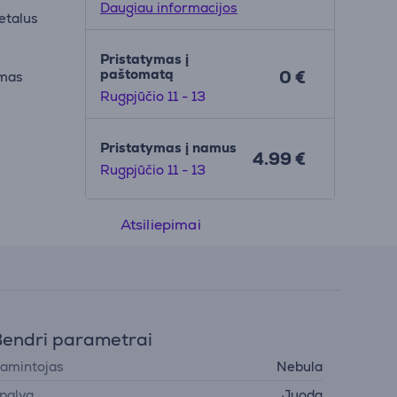
Daugiau informacijos
etalus
Pristatymas į
paštomatą
0 €
imas
Rugpjūčio 11 - 13
Pristatymas į namus
4.99 €
Rugpjūčio 11 - 13
Atsiliepimai
endri parametrai
amintojas
Nebula
palva
Juoda