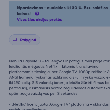
Išpardavimas - nuolaidos iki 30 %. Bzz, saldžios
kainos!
Visos šios akcijos prekės
Palyginti
Nebula Capsule 3 – tai lengvas ir patogus mini projektor
leidžiantis mėgautis Netflix ir kitomis transliavimo
platformomis tiesiogiai per Google TV. 1080p raiška ir 
ANSI liumenų ryškumas užtikrina aiškų ir ryškų vaizdą e
iki 120 colių. 2,5 valandų baterija leidžia žiūrėti filmus be
pertraukų, o išmanusis vaizdo reguliavimas automatiška
optimizuoja vaizdą vos per 3 sekundes.
• „Netflix“ licencijuota „Google TV“ platforma – sklandus 
serialų transliavimas