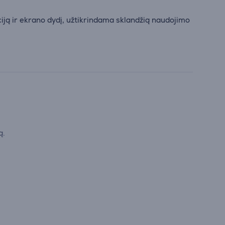
iją ir ekrano dydį, užtikrindama sklandžią naudojimo
ą.