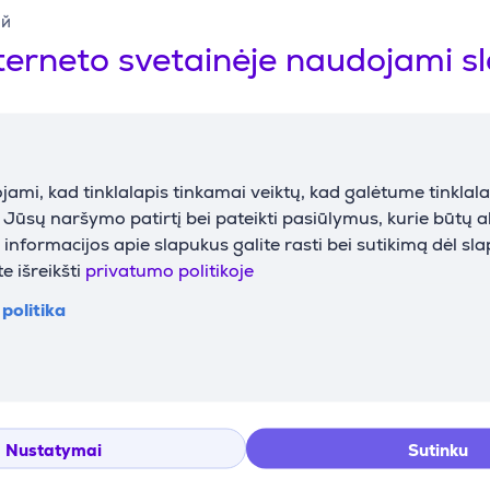
ий
B
Bluetooth
Taip
terneto svetainėje naudojami s
B
HDMI
1×
Ausinių išėjimas
Taip
LAN (tinklas, RJ45)
Taip
Micro HDMI
Ne
ami, kad tinklalapis tinkamai veiktų, kad galėtume tinklalap
NFC
Ne
i Jūsų naršymo patirtį bei pateikti pasiūlymus, kurie būtų 
Optinis išėjimas
Ne
nformacijos apie slapukus galite rasti bei sutikimą dėl sl
e išreikšti
privatumo politikoje
USB-A
Ne
USB-C
Taip
politika
USB-A
1 vnt.
USB-C
1 vnt.
Wi-Fi
Taip
Nustatymai
Sutinku