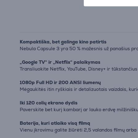
Kompaktiška, bet galinga kino patirtis
Nebula Capsule 3 yra 50 % mažesnis už panašius proje
„Google TV“ ir „Netflix“ palaikymas
Transliuokite Netflix, YouTube, Disney+ ir tūkstančius
1080p Full HD ir 200 ANSI liumenų
Mėgaukitės itin ryškiais ir detalizuotais vaizdais, kur
Iki 120 colių ekrano dydis
Paverskite bet kurį kambarį ar lauko erdvę milžiniš
Baterija, kuri atlaiko visą filmą
Vienu įkrovimu galite žiūrėti 2,5 valandos filmų arba