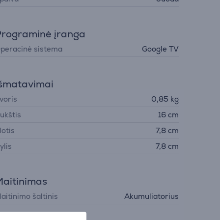
rograminė įranga
peracinė sistema
Google TV
šmatavimai
voris
0,85 kg
ukštis
16 cm
lotis
7,8 cm
ylis
7,8 cm
aitinimas
aitinimo šaltinis
Akumuliatorius