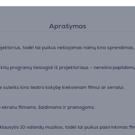
Aprašymas
ktorius, todėl tai puikus nešiojamas namų kino sprendimas, le
 kitų programų tiesiogiai iš projektoriaus – nereikia papildomų
ie suteiks kino teatro kokybę kiekvienam filmui ar serialui.
ku ekranu filmams, žaidimams ir pramogoms.
 klausytis 10 valandų muzikos, todėl tai puikus pasirinkimas fi