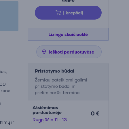
449 €
Į krepšelį
Lizingo skaičiuoklė
Ieškoti parduotuvėse
Pristatymo būdai
ius,
Žemiau pateikiami galimi
200
pristatymo būdai ir
krane
preliminarūs terminai
i
Atsiėmimas
parduotuvėje
0 €
Rugpjūčio 11 - 13
filmų ir