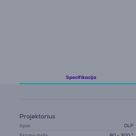
Specifikacija
Projektorius
tipas
DLP
Ekrano dydis
80 - 300 "