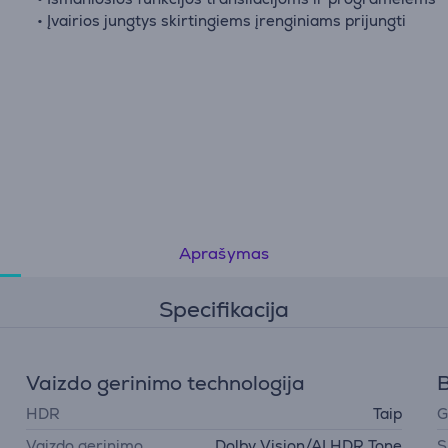
• Įvairios jungtys skirtingiems įrenginiams prijungti
Aprašymas
Specifikacija
Vaizdo gerinimo technologija
B
HDR
Taip
G
Vaizdo gerinimo
Dolby Vision/AI HDR Tone
S