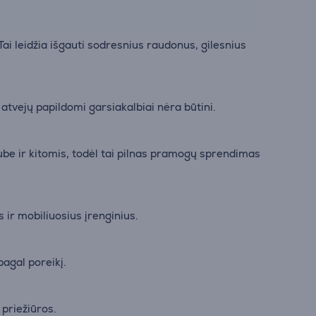
Tai leidžia išgauti sodresnius raudonus, gilesnius
 atvejų papildomi garsiakalbiai nėra būtini.
ube ir kitomis, todėl tai pilnas pramogų sprendimas
 ir mobiliuosius įrenginius.
pagal poreikį.
 priežiūros.