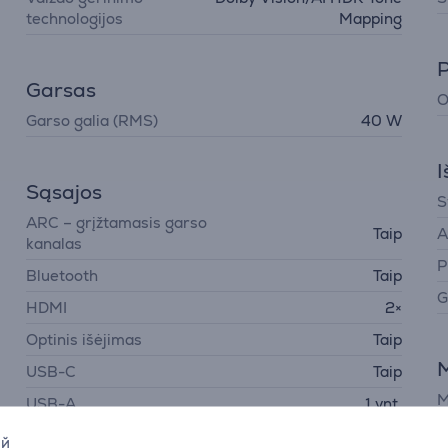
technologijos
Mapping
P
Garsas
O
Garso galia (RMS)
40 W
I
Sąsajos
S
ARC – grįžtamasis garso
Taip
A
kanalas
P
Bluetooth
Taip
G
HDMI
2×
Optinis išėjimas
Taip
M
USB-C
Taip
M
USB-A
1 vnt.
USB-C
1 vnt.
ий