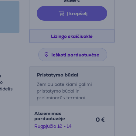
2499 €
Į krepšelį
Lizingo skaičiuoklė
Ieškoti parduotuvėse
Pristatymo būdai
ų
do
Žemiau pateikiami galimi
idelis
pristatymo būdai ir
preliminarūs terminai
Atsiėmimas
parduotuvėje
0 €
Rugpjūčio 12 - 14