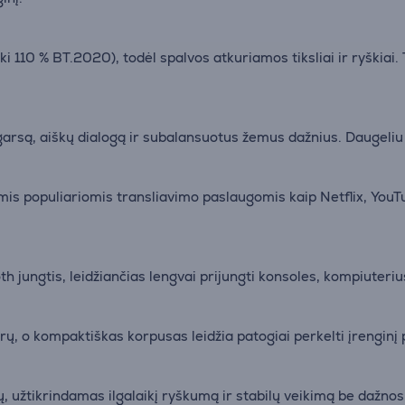
i 110 % BT.2020), todėl spalvos atkuriamos tiksliai ir ryškiai. 
į garsą, aiškų dialogą ir subalansuotus žemus dažnius. Daugeliu
omis populiariomis transliavimo paslaugomis kaip Netflix, YouT
 jungtis, leidžiančias lengvai prijungti konsoles, kompiuterius
erų, o kompaktiškas korpusas leidžia patogiai perkelti įrenginį 
ų, užtikrindamas ilgalaikį ryškumą ir stabilų veikimą be dažnos