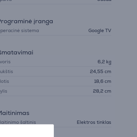
rograminė įranga
peracinė sistema
Google TV
šmatavimai
voris
6,2 kg
ukštis
24,55 cm
lotis
18,6 cm
ylis
28,2 cm
aitinimas
aitinimo šaltinis
Elektros tinklas