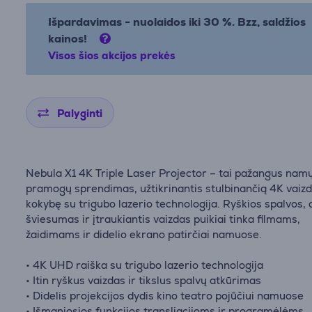
Išpardavimas - nuolaidos iki 30 %. Bzz, saldžios
kainos!
Visos šios akcijos prekės
Palyginti
Nebula X1 4K Triple Laser Projector – tai pažangus nam
pramogų sprendimas, užtikrinantis stulbinančią 4K vaiz
kokybę su trigubo lazerio technologija. Ryškios spalvos, d
šviesumas ir įtraukiantis vaizdas puikiai tinka filmams,
žaidimams ir didelio ekrano patirčiai namuose.
• 4K UHD raiška su trigubo lazerio technologija
• Itin ryškus vaizdas ir tikslus spalvų atkūrimas
• Didelis projekcijos dydis kino teatro pojūčiui namuose
• Išmaniosios funkcijos transliacijoms ir programėlėms