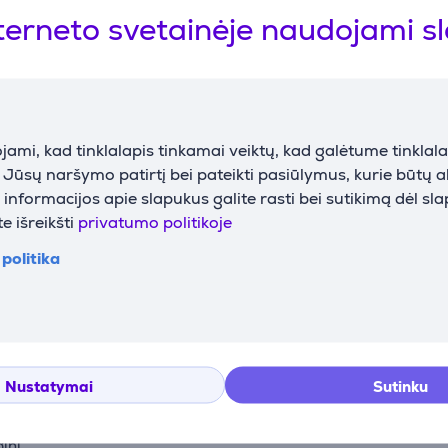
terneto svetainėje naudojami s
Wi-Fi
Taip
ami, kad tinklalapis tinkamai veiktų, kad galėtume tinklalap
Aprašymas
i Jūsų naršymo patirtį bei pateikti pasiūlymus, kurie būtų 
nformacijos apie slapukus galite rasti bei sutikimą dėl sl
e išreikšti
privatumo politikoje
a
usios klasės namų kino patirtį, naudodamas trigubo lazerio švi
politika
ir tikroviškomis spalvomis, todėl vaizdas atrodo gyvas ir detal
drų vaizdą net ir šviesesnėse patalpose. HDR10 ir Dolby Visio
Nustatymai
Sutinku
 dydžio, paversdamas bet kurią erdvę kino sale. Automatinis fo
inį.