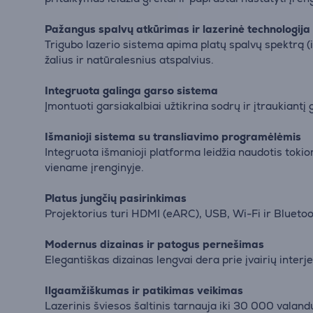
Pažangus spalvų atkūrimas ir lazerinė technologija
Trigubo lazerio sistema apima platų spalvų spektrą (ik
žalius ir natūralesnius atspalvius.
Integruota galinga garso sistema
Įmontuoti garsiakalbiai užtikrina sodrų ir įtraukiant
Išmanioji sistema su transliavimo programėlėmis
Integruota išmanioji platforma leidžia naudotis toki
viename įrenginyje.
Platus jungčių pasirinkimas
Projektorius turi HDMI (eARC), USB, Wi-Fi ir Bluetooth
Modernus dizainas ir patogus pernešimas
Elegantiškas dizainas lengvai dera prie įvairių interj
Ilgaamžiškumas ir patikimas veikimas
Lazerinis šviesos šaltinis tarnauja iki 30 000 valand