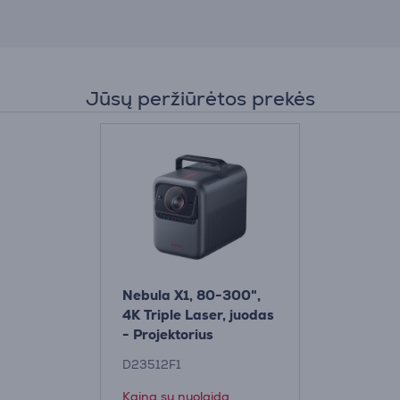
Jūsų peržiūrėtos prekės
Nebula X1, 80-300",
4K Triple Laser, juodas
- Projektorius
D23512F1
Kaina su nuolaida