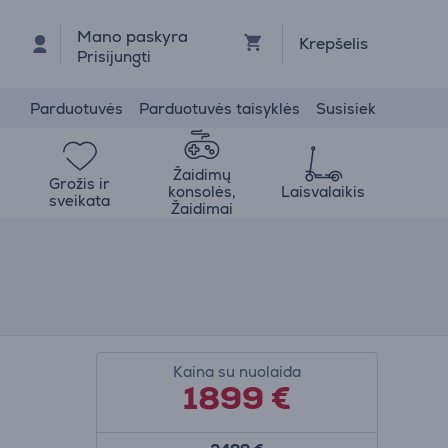
Mano paskyra
Krepšelis
Prisijungti
Parduotuvės
Parduotuvės taisyklės
Susisiek
Žaidimų
Grožis ir
konsolės,
Laisvalaikis
sveikata
Žaidimai
Kaina su nuolaida
1899 €