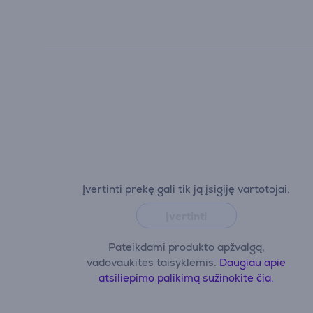
Įvertinti prekę gali tik ją įsigiję vartotojai.
Įvertinti
Pateikdami produkto apžvalgą,
vadovaukitės taisyklėmis.
Daugiau apie
atsiliepimo palikimą sužinokite čia.