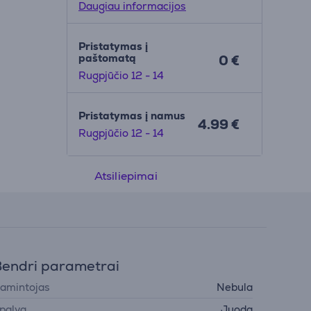
Daugiau informacijos
Pristatymas į
paštomatą
0 €
Rugpjūčio 12 - 14
Pristatymas į namus
4.99 €
Rugpjūčio 12 - 14
Atsiliepimai
endri parametrai
amintojas
Nebula
palva
Juoda