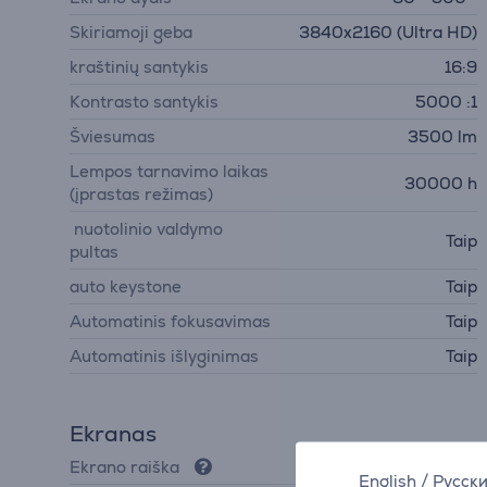
Skiriamoji geba
3840x2160 (Ultra HD)
kraštinių santykis
16:9
Kontrasto santykis
5000 :1
Šviesumas
3500 lm
Lempos tarnavimo laikas
30000 h
(įprastas režimas)
nuotolinio valdymo
Taip
pultas
auto keystone
Taip
Automatinis fokusavimas
Taip
Automatinis išlyginimas
Taip
Ekranas
Ekrano raiška
3840х2160 4K UHD
English
/
Русск