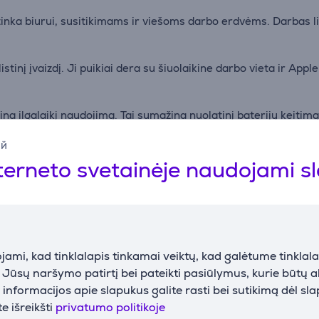
 tinka biurui, susitikimams ir viešoms darbo erdvėms. Darbas l
tinį įvaizdį. Ji puikiai dera su šiuolaikine darbo vieta ir Apple
a ilgalaikį naudojimą. Tai sumažina nuolatinį baterijų keitimą
ий
i telpa į krepšį ir patogiai veikia tiek biure, tiek keliaujant.
terneto svetainėje naudojami s
Priedai
ami, kad tinklalapis tinkamai veiktų, kad galėtume tinklalap
i Jūsų naršymo patirtį bei pateikti pasiūlymus, kurie būtų 
nformacijos apie slapukus galite rasti bei sutikimą dėl sl
e išreikšti
privatumo politikoje