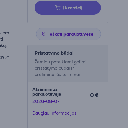
Į krepšelį
a
dviem
Ieškoti parduotuvėse
ti
nką.
Pristatymo būdai
USB-C
Žemiau pateikiami galimi
pristatymo būdai ir
preliminarūs terminai
Atsiėmimas
parduotuvėje
0 €
2026-08-07
Daugiau informacijos