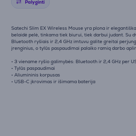
Palyginti
Satechi Slim EX Wireless Mouse yra plona ir elegantišk
belaidė pelė, tinkama tiek biurui, tiek darbui judant. Su 
Bluetooth ryšiais ir 2,4 GHz imtuvu galite greitai perjung
įrenginius, o tylūs paspaudimai palaiko ramią darbo apli
• 3 viename ryšio galimybės: Bluetooth ir 2,4 GHz per 
• Tylūs paspaudimai
• Aliumininis korpusas
• USB-C įkrovimas ir išimama baterija