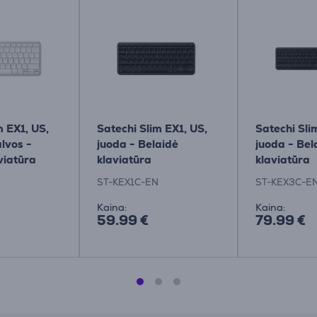
m EX1, US,
Satechi Slim EX1, US,
Satechi Sli
lvos -
juoda - Belaidė
juoda - Bel
viatūra
klaviatūra
klaviatūra
ST-KEX1C-EN
ST-KEX3C-E
Kaina:
Kaina:
59.99 €
79.99 €