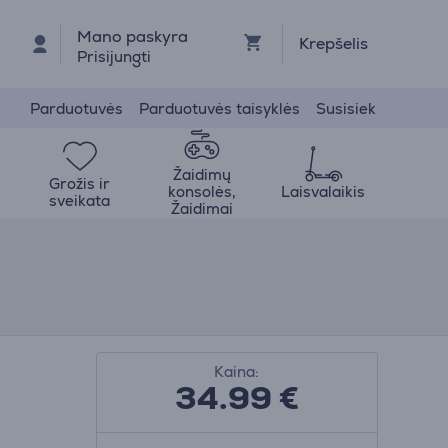
Mano paskyra
Krepšelis
Prisijungti
Parduotuvės
Parduotuvės taisyklės
Susisiek
Žaidimų
Grožis ir
konsolės,
Laisvalaikis
sveikata
Žaidimai
Kaina:
34.99
€