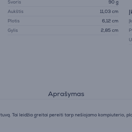
Svoris
90 g
Į
Aukštis
11,03 cm
Plotis
6,12 cm
Į
Gylis
2,85 cm
P
U
Aprašymas
uvą. Tai leidžia greitai pereiti tarp nešiojamo kompiuterio, p