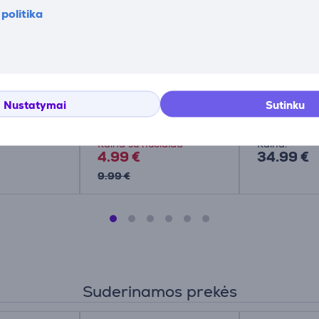
politika
lis
Logitech Studio,
Pelės kilimė
s QcK Large
mėlynas - Pelės
SteelSerie
003
kilimėlis
Nustatymai
Sutinku
956-000051
63008
Kaina su nuolaida
Kaina:
4.99 €
34.99 €
9.99 €
Suderinamos prekės