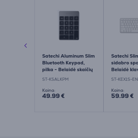
 Slim,
Satechi Aluminum Slim
Satechi Sli
, SWE,
Bluetooth Keypad,
sidabro spa
ka - Belaidė
pilka - Belaidė skaičių
Belaidė kla
klaviatūra
ND
ST-KSALKPM
ST-KEX1S-EN
Kaina:
Kaina:
49.99 €
59.99 €