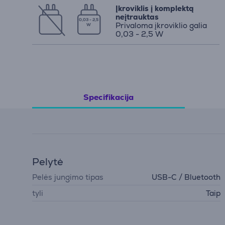
Įkroviklis į komplektą
neįtrauktas
0,03 - 2,5
Privaloma įkroviklio galia
W
0,03 - 2,5 W
Specifikacija
Pelytė
Pelės jungimo tipas
USB-C / Bluetooth
tyli
Taip