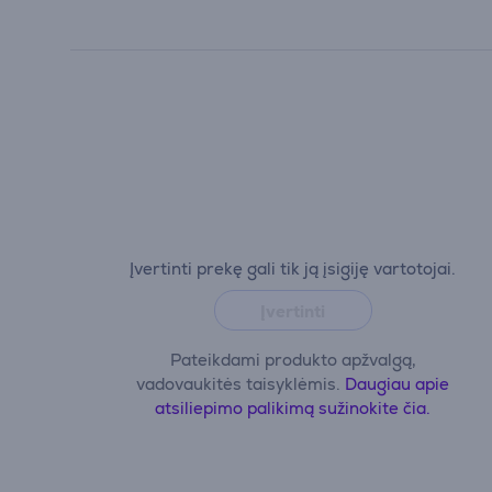
Įvertinti prekę gali tik ją įsigiję vartotojai.
Įvertinti
Pateikdami produkto apžvalgą,
vadovaukitės taisyklėmis.
Daugiau apie
atsiliepimo palikimą sužinokite čia.