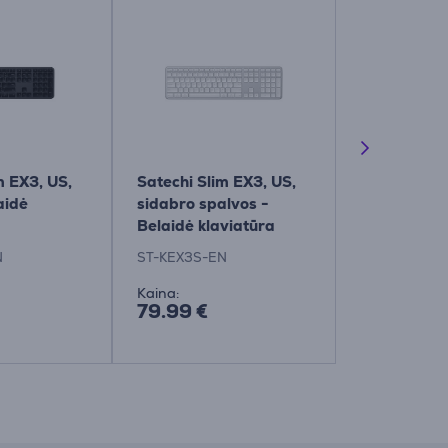
m EX3, US,
Satechi Slim EX3, US,
Satechi SM1
aidė
sidabro spalvos -
mechanical,
Belaidė klaviatūra
tamsiai pil
klaviatūra
N
ST-KEX3S-EN
ST-KSM1DK-
Kaina:
Kaina:
79.99 €
129.99 €