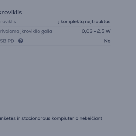
kroviklis
kroviklis
į komplektą neįtrauktas
rivaloma įkroviklio galia
0,03 - 2,5 W
SB PD
Ne
lanšetės ir stacionaraus kompiuterio nekeičiant