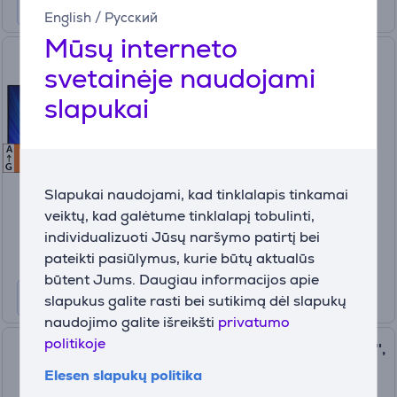
English
/
Русский
Mūsų interneto
Asus ProArt OLED, 32'', 240
svetainėje naudojami
Hz, OLED, sidabro spalvos -
slapukai
Monitorius
PA32UCDM
A
F
F
Turime sandėlyje
G
Kaina:
Slapukai naudojami, kad tinklalapis tinkamai
1299 €
veiktų, kad galėtume tinklalapį tobulinti,
individualizuoti Jūsų naršymo patirtį bei
pateikti pasiūlymus, kurie būtų aktualūs
būtent Jums. Daugiau informacijos apie
slapukus galite rasti bei sutikimą dėl slapukų
naudojimo galite išreikšti
privatumo
politikoje
Asus Zenscreen Duo OLED, 14'',
OLED, nešiojamas, aliuminio
Elesen slapukų politika
spalvos - Monitorius