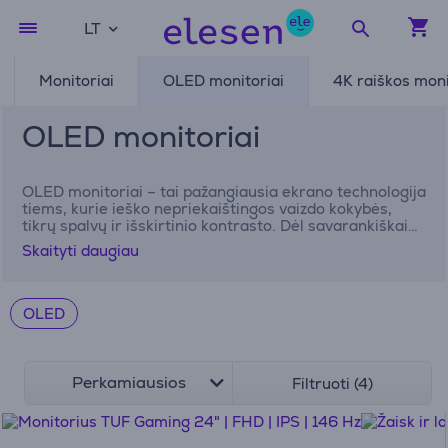
LT
Monitoriai
OLED monitoriai
4K raiškos moni
OLED monitoriai
OLED monitoriai – tai pažangiausia ekrano technologija
tiems, kurie ieško nepriekaištingos vaizdo kokybės,
tikrų spalvų ir išskirtinio kontrasto. Dėl savarankiškai
šviečiančių pikselių monitoriai OLED užtikrina tobulą
Skaityti daugiau
juodą spalvą, ryškų vaizdą ir itin sklandų judesių
atkūrimą. Tai idealus pasirinkimas tiek profesionaliam
darbui, tiek žaidimams ar aukščiausios kokybės
pramogoms namuose. Atrask geriausius OLED
OLED
monitorius Elesen internetinėje parduotuvėje.
Perkamiausios
Filtruoti (4)