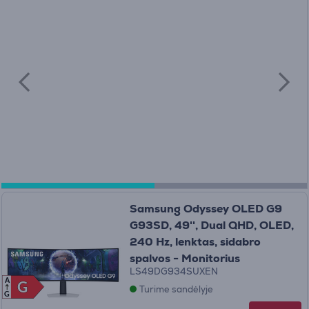
Samsung Odyssey OLED G9
G93SD, 49'', Dual QHD, OLED,
240 Hz, lenktas, sidabro
spalvos - Monitorius
LS49DG934SUXEN
A
G
G
Turime sandėlyje
G