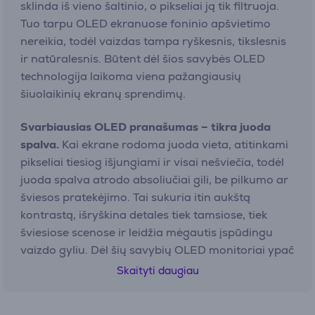
sklinda iš vieno šaltinio, o pikseliai ją tik filtruoja.
Tuo tarpu OLED ekranuose foninio apšvietimo
nereikia, todėl vaizdas tampa ryškesnis, tikslesnis
ir natūralesnis. Būtent dėl šios savybės OLED
technologija laikoma viena pažangiausių
šiuolaikinių ekranų sprendimų.
Svarbiausias OLED pranašumas – tikra juoda
spalva.
Kai ekrane rodoma juoda vieta, atitinkami
pikseliai tiesiog išjungiami ir visai nešviečia, todėl
juoda spalva atrodo absoliučiai gili, be pilkumo ar
šviesos pratekėjimo. Tai sukuria itin aukštą
kontrastą, išryškina detales tiek tamsiose, tiek
šviesiose scenose ir leidžia mėgautis įspūdingu
vaizdo gyliu. Dėl šių savybių OLED monitoriai ypač
vertinami ten, kur svarbi maksimali vaizdo kokybė
Skaityti daugiau
– nuo kūrybinio darbo iki filmų ar žaidimų.