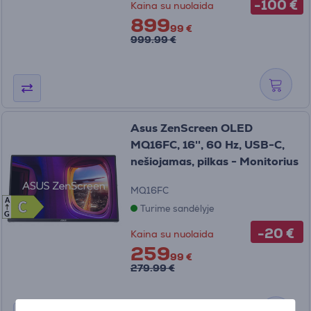
-100 €
Kaina su nuolaida
899
99 €
999.99 €
Asus ZenScreen OLED
MQ16FC, 16'', 60 Hz, USB-C,
nešiojamas, pilkas - Monitorius
MQ16FC
A
C
C
Turime sandėlyje
G
-20 €
Kaina su nuolaida
259
99 €
279.99 €