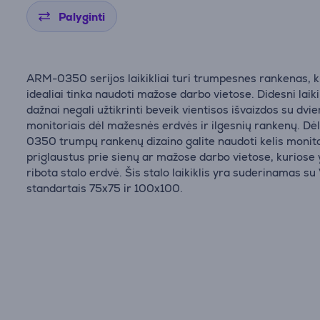
Palyginti
ARM-0350 serijos laikikliai turi trumpesnes rankenas, k
idealiai tinka naudoti mažose darbo vietose. Didesni laiki
dažnai negali užtikrinti beveik vientisos išvaizdos su dvi
monitoriais dėl mažesnės erdvės ir ilgesnių rankenų. D
0350 trumpų rankenų dizaino galite naudoti kelis monito
priglaustus prie sienų ar mažose darbo vietose, kuriose 
ribota stalo erdvė. Šis stalo laikiklis yra suderinamas s
standartais 75x75 ir 100x100.