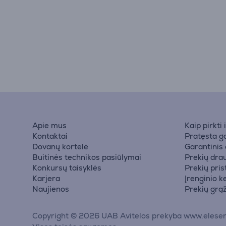
Apie mus
Kaip pirkti
Kontaktai
Pratęsta ga
Dovanų kortelė
Garantinis
Buitinės technikos pasiūlymai
Prekių dra
Konkursų taisyklės
Prekių pri
Karjera
Įrenginio k
Naujienos
Prekių grą
Copyright © 2026 UAB Avitelos prekyba www.elesen