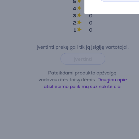
5
6
4
0
3
0
2
0
1
0
Įvertinti prekę gali tik ją įsigiję vartotojai.
Įvertinti
Pateikdami produkto apžvalgą,
vadovaukitės taisyklėmis.
Daugiau apie
atsiliepimo palikimą sužinokite čia.