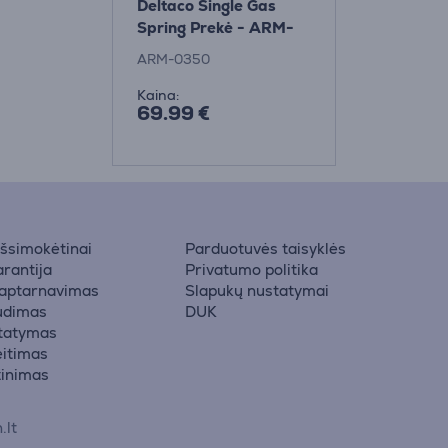
Deltaco Single Gas
Spring Prekė - ARM-
0350
ARM-0350
Kaina:
69.99 €
 išsimokėtinai
Parduotuvės taisyklės
rantija
Privatumo politika
 aptarnavimas
Slapukų nustatymai
udimas
DUK
statymas
eitimas
žinimas
.lt