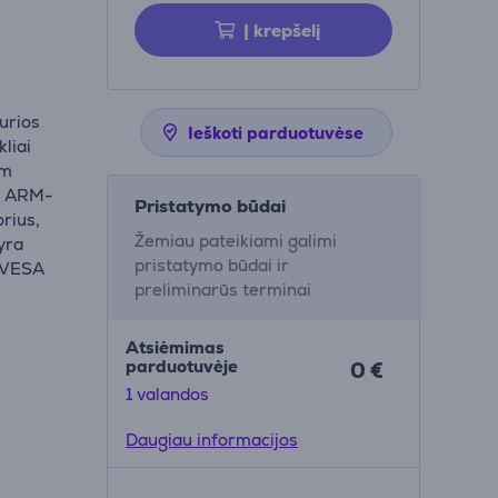
Į krepšelį
urios
Ieškoti parduotuvėse
kliai
em
ėl ARM-
Pristatymo būdai
rius,
Žemiau pateikiami galimi
yra
pristatymo būdai ir
u VESA
preliminarūs terminai
Atsiėmimas
parduotuvėje
0 €
1 valandos
Daugiau informacijos