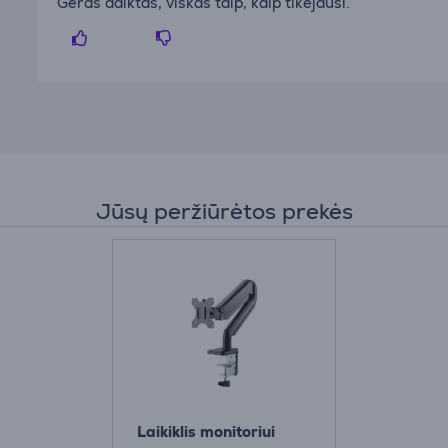
Geras daiktas, viskas taip, kaip tikėjausi.
Jūsų peržiūrėtos prekės
Laikiklis monitoriui