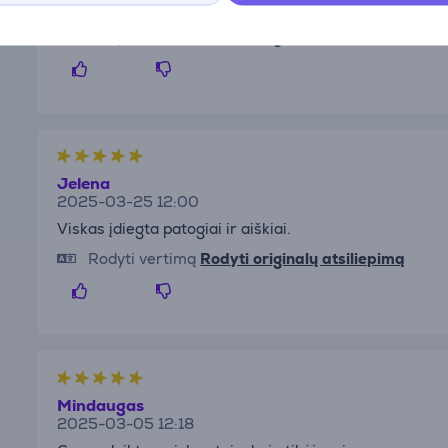
Savo darbą atlieka puikiai
Rodyti vertimą
Rodyti originalų atsiliepimą
Jelena
2025-03-25 12:00
Viskas įdiegta patogiai ir aiškiai.
Rodyti vertimą
Rodyti originalų atsiliepimą
Mindaugas
2025-03-05 12:18