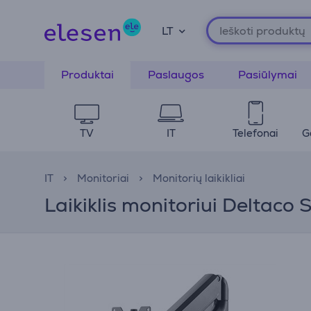
LT
Produktai
Paslaugos
Pasiūlymai
TV
IT
Telefonai
G
IT
Monitoriai
Monitorių laikikliai
Laikiklis monitoriui Deltac