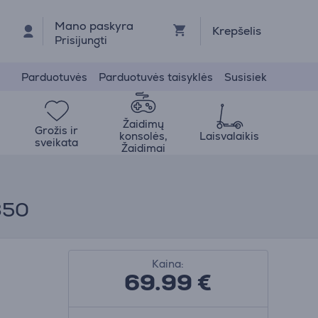
Mano paskyra
Krepšelis
Prisijungti
Parduotuvės
Parduotuvės taisyklės
Susisiek
Žaidimų
Grožis ir
konsolės,
Laisvalaikis
sveikata
Žaidimai
350
Kaina:
69.99
€