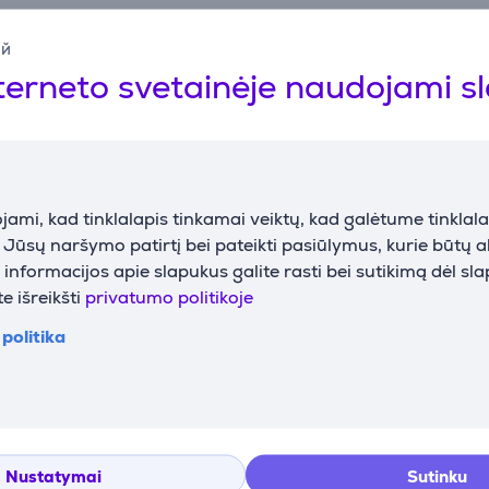
Bendri parametrai
ий
terneto svetainėje naudojami s
Gamintojas
Deltaco
Spalva
Juoda
ami, kad tinklalapis tinkamai veiktų, kad galėtume tinklalap
i Jūsų naršymo patirtį bei pateikti pasiūlymus, kurie būtų 
nformacijos apie slapukus galite rasti bei sutikimą dėl sl
Atsiliepimai
e išreikšti
privatumo politikoje
politika
Elesen klientas
2026-04-09 01:00
Nustatymai
Sutinku