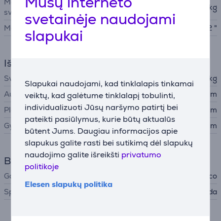
Mūsų interneto
Maksimalus monitoriaus
9 kg
svoris
svetainėje naudojami
Maks. monitoriaus dydis
32 "
slapukai
Išmatavimai
Svoris
3,93 kg
Slapukai naudojami, kad tinklalapis tinkamai
Aukštis
56,1 cm
veiktų, kad galėtume tinklalapį tobulinti,
individualizuoti Jūsų naršymo patirtį bei
Plotis
86,9 cm
pateikti pasiūlymus, kurie būtų aktualūs
Gylis
11,2 cm
būtent Jums. Daugiau informacijos apie
slapukus galite rasti bei sutikimą dėl slapukų
naudojimo galite išreikšti
privatumo
Bendri parametrai
politikoje
Gamintojas
Deltaco
Elesen slapukų politika
Spalva
Juoda