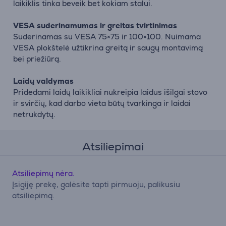
laikiklis tinka beveik bet kokiam stalui.
VESA suderinamumas ir greitas tvirtinimas
Suderinamas su VESA 75×75 ir 100×100. Nuimama
VESA plokštelė užtikrina greitą ir saugų montavimą
bei priežiūrą.
Laidų valdymas
Pridedami laidų laikikliai nukreipia laidus išilgai stovo
ir svirčių, kad darbo vieta būtų tvarkinga ir laidai
netrukdytų.
Atsiliepimai
Atsiliepimų nėra.
Įsigiję prekę, galėsite tapti pirmuoju, palikusiu
atsiliepimą.