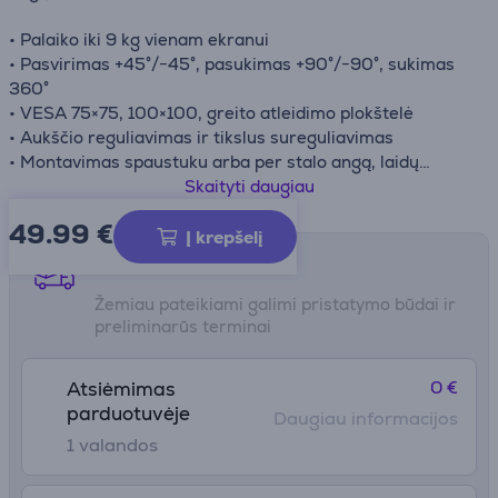
• Palaiko iki 9 kg vienam ekranui
• Pasvirimas +45°/−45°, pasukimas +90°/−90°, sukimas
360°
• VESA 75×75, 100×100, greito atleidimo plokštelė
• Aukščio reguliavimas ir tikslus sureguliavimas
• Montavimas spaustuku arba per stalo angą, laidų
laikikliai
Skaityti daugiau
49.99
€
Į krepšelį
Pristatymo būdai
Žemiau pateikiami galimi pristatymo būdai ir
preliminarūs terminai
0 €
Atsiėmimas
parduotuvėje
Daugiau informacijos
1 valandos