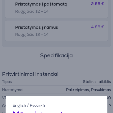
2.99 €
Pristatymas į paštomatą
Rugpjūčio 12 - 14
4.99 €
Pristatymas į namus
Rugpjūčio 12 - 14
Specifikacija
Pritvirtinimai ir stendai
Tipas
Stalinis laikiklis
Nustatymai
Pakreipimas, Pasukimas
VESA
75x75, 100x100
English
/
Русский
Galimas monitorių skaičius
2