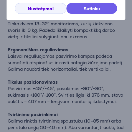
Aprašymas
Nustatymai
Sutinku
Du ekranai – vienas laikiklis
Tinka dviem 13–32″ monitoriams, kurių kiekvieno
svoris iki 9 kg. Padeda išlaikyti kompaktišką darbo
vietą ir tiksliai sulygiuoti abu ekranus.
Ergonomiškas reguliavimas
Laisvai reguliuojamas pasvirimo kampas padeda
sumažinti atspindžius ir rasti patogią žiūrėjimo padėtį.
Galima naudoti tiek horizontaliai, tiek vertikaliai.
Tikslus pozicionavimas
Pasvirimas +45°/−45°, pasukimas +90°/−90°,
sukimasis +180°/−180°. Svirties ilgis iki 376 mm, stovo
aukštis – 407 mm – lengvam monitorių išdėstymui.
Tvirtinimo pasirinkimai
Galima rinktis tvirtinimą spaustuku (10–85 mm) arba
per stalo angą (10–40 mm). Abu variantai įtraukti, tad