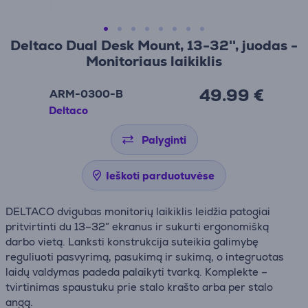
Deltaco Dual Desk Mount, 13-32'', juodas -
Monitoriaus laikiklis
49.99 €
ARM-0300-B
Deltaco
Palyginti
Ieškoti parduotuvėse
DELTACO dvigubas monitorių laikiklis leidžia patogiai
pritvirtinti du 13–32″ ekranus ir sukurti ergonomišką
darbo vietą. Lanksti konstrukcija suteikia galimybę
reguliuoti pasvyrimą, pasukimą ir sukimą, o integruotas
laidų valdymas padeda palaikyti tvarką. Komplekte –
tvirtinimas spaustuku prie stalo krašto arba per stalo
angą.