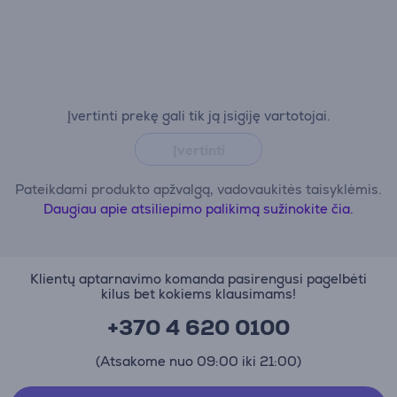
Įvertinti prekę gali tik ją įsigiję vartotojai.
Įvertinti
Pateikdami produkto apžvalgą, vadovaukitės taisyklėmis.
Daugiau apie atsiliepimo palikimą sužinokite čia.
Klientų aptarnavimo komanda pasirengusi pagelbėti
kilus bet kokiems klausimams!
+370 4 620 0100
(Atsakome nuo 09:00 iki 21:00)