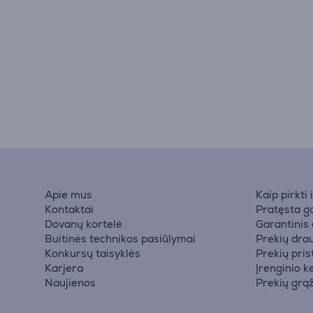
Apie mus
Kaip pirkti
Kontaktai
Pratęsta ga
Dovanų kortelė
Garantinis
Buitinės technikos pasiūlymai
Prekių dra
Konkursų taisyklės
Prekių pri
Karjera
Įrenginio k
Naujienos
Prekių grą