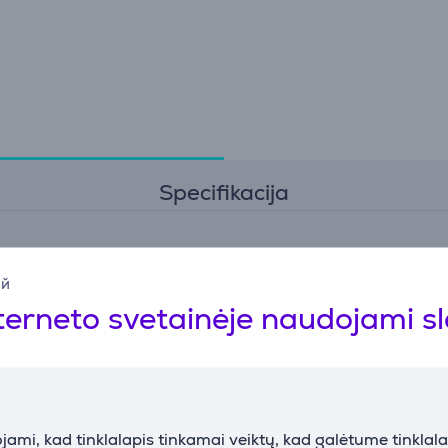
Specifikacija
Bendri parametrai
ий
Gamintojas
Dell
terneto svetainėje naudojami s
Spalva
Juoda
ami, kad tinklalapis tinkamai veiktų, kad galėtume tinklalap