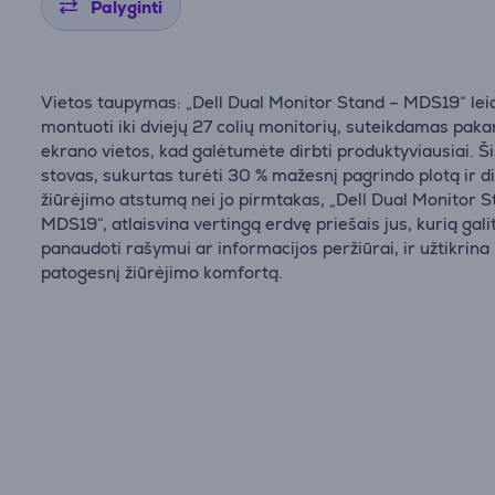
Palyginti
Vietos taupymas: „Dell Dual Monitor Stand – MDS19“ lei
montuoti iki dviejų 27 colių monitorių, suteikdamas pak
ekrano vietos, kad galėtumėte dirbti produktyviausiai. Š
stovas, sukurtas turėti 30 % mažesnį pagrindo plotą ir d
žiūrėjimo atstumą nei jo pirmtakas, „Dell Dual Monitor S
MDS19“, atlaisvina vertingą erdvę priešais jus, kurią gali
panaudoti rašymui ar informacijos peržiūrai, ir užtikrina
patogesnį žiūrėjimo komfortą.