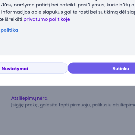
i Jūsų naršymo patirtį bei pateikti pasiūlymus, kurie būtų 
nformacijos apie slapukus galite rasti bei sutikimą dėl sl
e išreikšti
privatumo politikoje
politika
Atsiliepimai
Nustatymai
Sutinku
Atsiliepimų nėra.
Įsigiję prekę, galėsite tapti pirmuoju, palikusiu atsiliepim