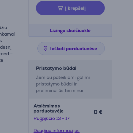
Į krepšelį
džia
Lizingo skaičiuoklė
ankamai
is
idesnį
Ieškoti parduotuvėse
tand –
te
Pristatymo būdai
Žemiau pateikiami galimi
pristatymo būdai ir
preliminarūs terminai
Atsiėmimas
parduotuvėje
0 €
Rugpjūčio 13 - 17
Daugiau informacijos