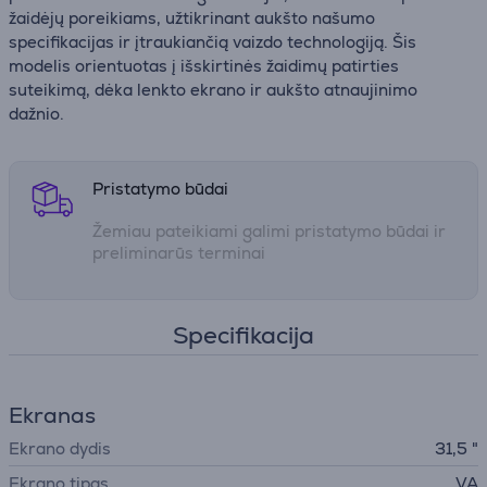
žaidėjų poreikiams, užtikrinant aukšto našumo
specifikacijas ir įtraukiančią vaizdo technologiją. Šis
modelis orientuotas į išskirtinės žaidimų patirties
suteikimą, dėka lenkto ekrano ir aukšto atnaujinimo
dažnio.
Pristatymo būdai
Žemiau pateikiami galimi pristatymo būdai ir
preliminarūs terminai
Specifikacija
Ekranas
Ekrano dydis
31,5 "
Ekrano tipas
VA