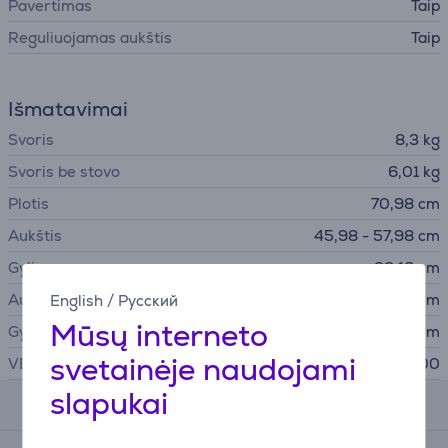
Pavertimas
Taip
Reguliuojamas aukštis
Taip
Išmatavimai
Svoris
8,3 kg
Svoris be stovo
6,01 kg
Plotis
70,98 cm
Aukštis
45,98 - 57,98 cm
Gylis
32,16 cm
Aukštis be stovo
42,62 cm
English
/
Русский
Mūsų interneto
Gylis be stovo
8,81 cm
svetainėje naudojami
VESA dydis
100 x 100
slapukai
Atsiliepimai