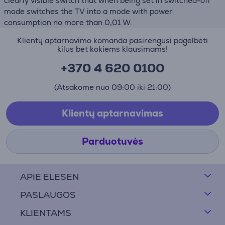
clearly visible switch that when being set in switched-off
mode switches the TV into a mode with power
consumption no more than 0,01 W.
Klientų aptarnavimo komanda pasirengusi pagelbėti
kilus bet kokiems klausimams!
+370 4 620 0100
(Atsakome nuo 09:00 iki 21:00)
Klientų aptarnavimas
Parduotuvės
APIE ELESEN
PASLAUGOS
KLIENTAMS