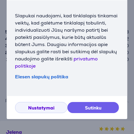
Įvertinimas
(5)
Slapukai naudojami, kad tinklalapis tinkamai
4,6
veiktų, kad galėtume tinklalapį tobulinti,
individualizuoti Jūsų naršymo patirtį bei
5
3
pateikti pasiūlymus, kurie būtų aktualūs
4
2
būtent Jums. Daugiau informacijos apie
3
0
slapukus galite rasti bei sutikimą dėl slapukų
2
0
naudojimo galite išreikšti
privatumo
1
0
politikoje
Įvertinti prekę gali tik ją įsigiję vartotojai.
Elesen slapukų politika
Įvertinti
Pateikdami produkto apžvalgą, vadovaukitės taisyklėmis.
Daugiau apie atsiliepimo palikimą sužinokite čia.
Nustatymai
Sutinku
Jelena