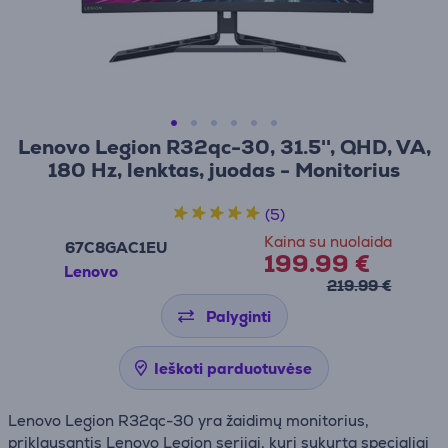
Lenovo Legion R32qc-30, 31.5'', QHD, VA,
180 Hz, lenktas, juodas - Monitorius
(5)
Kaina su nuolaida
67C8GAC1EU
199.99 €
Lenovo
219.99 €
Palyginti
Ieškoti parduotuvėse
Lenovo Legion R32qc-30 yra žaidimų monitorius,
priklausantis Lenovo Legion serijai, kuri sukurta specialiai