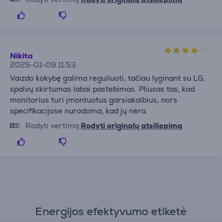
Nikita
2025-01-09 11:53
Vaizdo kokybę galima reguliuoti, tačiau lyginant su LG,
spalvų skirtumas labai pastebimas. Pliusas tas, kad
monitorius turi įmontuotus garsiakalbius, nors
specifikacijose nurodoma, kad jų nėra.
Rodyti vertimą
Rodyti originalų atsiliepimą
Energijos efektyvumo etiketė