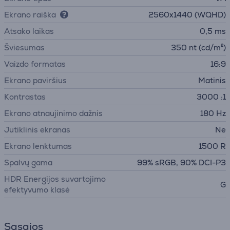
Ekrano raiška
2560x1440 (WQHD)
Atsako laikas
0,5 ms
Šviesumas
350 nt (cd/m²)
Vaizdo formatas
16:9
Ekrano paviršius
Matinis
Kontrastas
3000 :1
Ekrano atnaujinimo dažnis
180 Hz
Jutiklinis ekranas
Ne
Ekrano lenktumas
1500 R
Spalvų gama
99% sRGB, 90% DCI-P3
HDR Energijos suvartojimo
G
efektyvumo klasė
Sąsajos