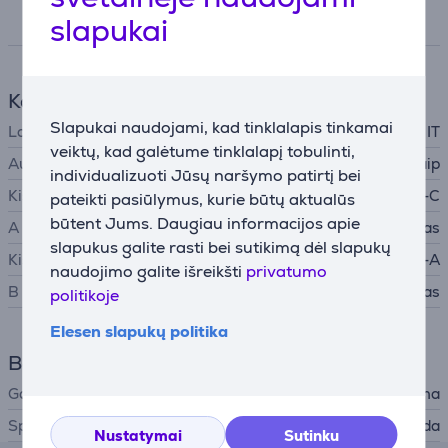
slapukai
Specifikacija
Kabelis
Slapukai naudojami, kad tinklalapis tinkamai
Laidų tipas
Adapteris, IT
veiktų, kad galėtume tinklalapį tobulinti,
Auksu padengtas kontaktas
Taip
individualizuoti Jūsų naršymo patirtį bei
Kištukas A
USB-C
pateikti pasiūlymus, kurie būtų aktualūs
būtent Jums. Daugiau informacijos apie
A tipo jungtis
Lizdas
slapukus galite rasti bei sutikimą dėl slapukų
Kištukas B
USB-A
naudojimo galite išreikšti
privatumo
B tipo jungtis
Kištukas
politikoje
Elesen slapukų politika
Bendri parametrai
Gamintojas
Hama
Spalva
Juoda
Nustatymai
Sutinku