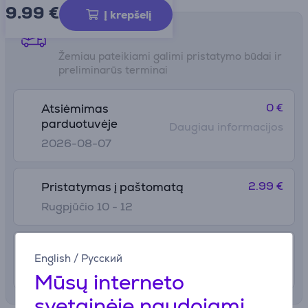
9.99
€
Į krepšelį
Pristatymo būdai
Žemiau pateikiami galimi pristatymo būdai ir
preliminarūs terminai
0 €
Atsiėmimas
parduotuvėje
Daugiau informacijos
2026-08-07
2.99 €
Pristatymas į paštomatą
Rugpjūčio 10 - 12
4.99 €
Pristatymas į namus
English
/
Русский
Rugpjūčio 10 - 12
Mūsų interneto
svetainėje naudojami