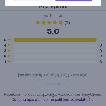
Atsiliepimai
Įvertinimas
(1)
5,0
5
1
4
0
3
0
2
0
1
0
Įvertinti prekę gali tik ją įsigiję vartotojai.
Įvertinti
Pateikdami produkto apžvalgą, vadovaukitės taisyklėmis.
Daugiau apie atsiliepimo palikimą sužinokite čia.