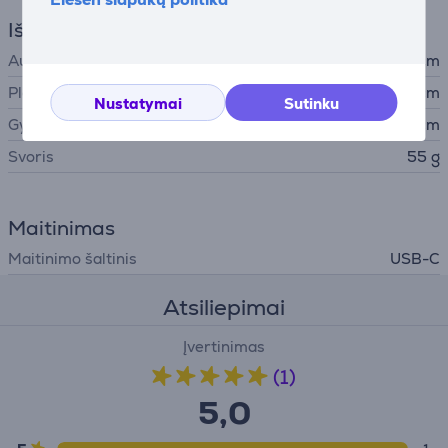
Išmatavimai
Aukštis
7,9 cm
Plotis
6,4 cm
Nustatymai
Sutinku
Gylis
1,6 cm
Svoris
55 g
Maitinimas
Maitinimo šaltinis
USB-C
Atsiliepimai
Įvertinimas
(1)
5,0