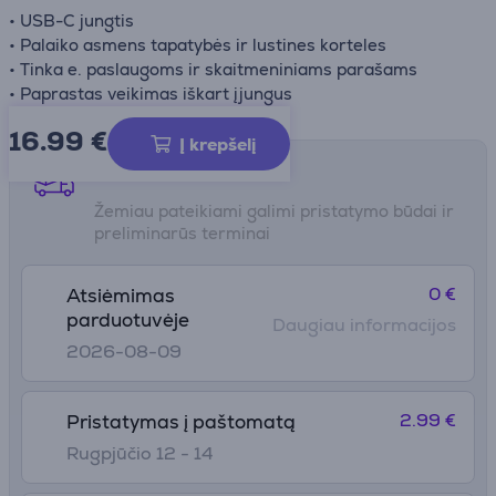
• USB-C jungtis
• Palaiko asmens tapatybės ir lustines korteles
• Tinka e. paslaugoms ir skaitmeniniams parašams
• Paprastas veikimas iškart įjungus
16.99
€
Į krepšelį
Pristatymo būdai
Žemiau pateikiami galimi pristatymo būdai ir
preliminarūs terminai
0 €
Atsiėmimas
parduotuvėje
Daugiau informacijos
2026-08-09
2.99 €
Pristatymas į paštomatą
Rugpjūčio 12 - 14