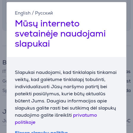
4.99 €
Pristatymas į namus
English
/
Русский
Rugpjūčio 12 - 14
Mūsų interneto
svetainėje naudojami
Specifikacija
slapukai
Bendri parametrai
IT priedų tipas
ID kortelių skaitytuvas
Slapukai naudojami, kad tinklalapis tinkamai
veiktų, kad galėtume tinklalapį tobulinti,
Gamintojas
Trust
individualizuoti Jūsų naršymo patirtį bei
Spalva
Juoda
pateikti pasiūlymus, kurie būtų aktualūs
būtent Jums. Daugiau informacijos apie
slapukus galite rasti bei sutikimą dėl slapukų
Jungtis
naudojimo galite išreikšti
privatumo
Jungties tipas
USB-C
politikoje
Elesen slapukų politika