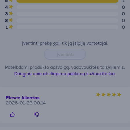
5
1
4
0
3
0
2
0
1
0
Įvertinti prekę gali tik ją įsigiję vartotojai.
Įvertinti
Pateikdami produkto apžvalgą, vadovaukitės taisyklėmis.
Daugiau apie atsiliepimo palikimą sužinokite čia.
Elesen klientas
2026-01-23 00:14