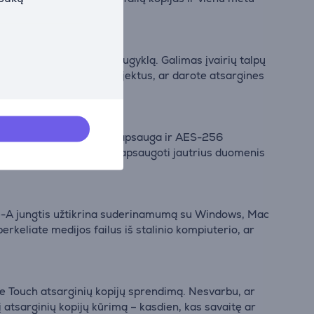
ybės dizainą ir talpią saugyklą. Galimas įvairių talpų
s, saugote kūrybinius projektus, ar darote atsargines
nt estetikos.
nkcijomis. Slaptažodžio apsauga ir AES-256
o organizacijos – padeda apsaugoti jautrius duomenis
ype-A jungtis užtikrina suderinamumą su Windows, Mac
keliate medijos failus iš stalinio kompiuterio, ar
e Touch atsarginių kopijų sprendimą. Nesvarbu, ar
atsarginių kopijų kūrimą – kasdien, kas savaitę ar