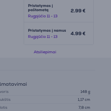
Pristatymas į
paštomatą
2.99 €
Rugpjūčio 11 - 13
Pristatymas į namus
4.99 €
Rugpjūčio 11 - 13
Atsiliepimai
šmatavimai
voris
148 g
ukštis
1,17 cm
lotis
7,8 cm