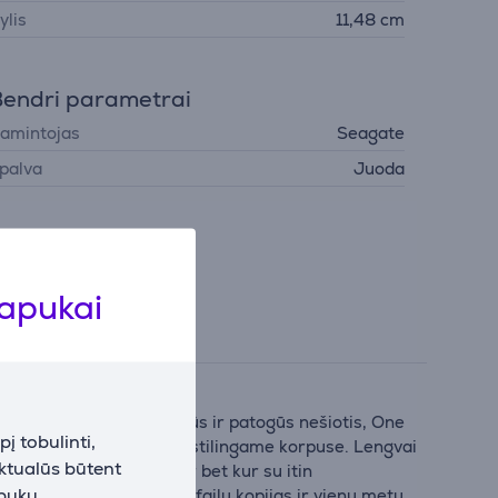
ylis
11,48 cm
endri parametrai
amintojas
Seagate
palva
Juoda
lapukai
kurti taip, kad būtų našūs ir patogūs nešiotis, One
į tobulinti,
saugojimą kompaktiškame ir stilingame korpuse. Lengvai
aktualūs būtent
 savo failus bet kada ir bet kur su itin
apukų
kurti atsargines svarbių failų kopijas ir vienu metu