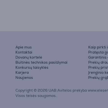
Apie mus
Kaip pirkti
Kontaktai
Pratęsta ga
Dovanų kortelė
Garantinis
Buitinės technikos pasiūlymai
Prekių dra
Konkursų taisyklės
Prekių pri
Karjera
Įrenginio k
Naujienos
Prekių grą
Copyright © 2026 UAB Avitelos prekyba www.elesen
Visos teisės saugomos.