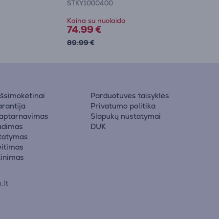
STKY1000400
Kaina su nuolaida
74.99 €
89.99 €
 išsimokėtinai
Parduotuvės taisyklės
rantija
Privatumo politika
 aptarnavimas
Slapukų nustatymai
udimas
DUK
statymas
eitimas
žinimas
.lt