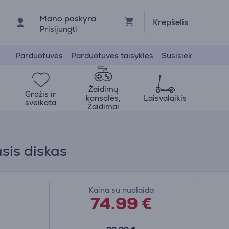
Mano paskyra
Krepšelis
Prisijungti
Parduotuvės
Parduotuvės taisyklės
Susisiek
Žaidimų
Grožis ir
konsolės,
Laisvalaikis
sveikata
Žaidimai
sis diskas
Kaina su nuolaida
74.99
€