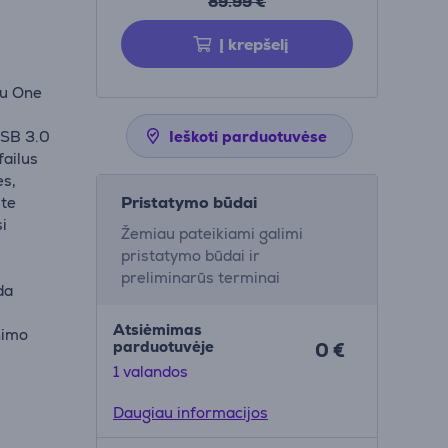
89.99 €
Į krepšelį
su One
SB 3.0
Ieškoti parduotuvėse
failus
es,
Pristatymo būdai
ite
i
Žemiau pateikiami galimi
pristatymo būdai ir
preliminarūs terminai
da
Atsiėmimas
nimo
parduotuvėje
0 €
1 valandos
lizuotas
Daugiau informacijos