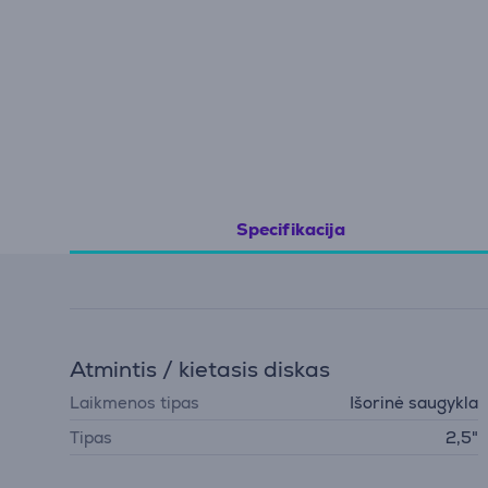
Specifikacija
Atmintis / kietasis diskas
Laikmenos tipas
Išorinė saugykla
Tipas
2,5"