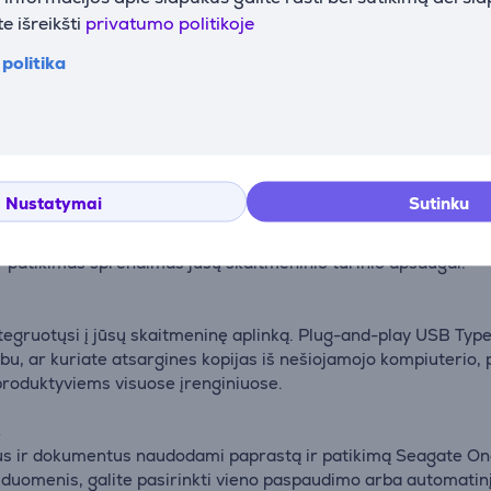
saugotu saugumu ir didele talpa.
e išreikšti
privatumo politikoje
politika
te One Touch išorinis kietasis diskas suderina aukščiausios kok
avo stiliaus. Nesvarbu, ar archyvuojate finansinius dokumentu
ouch užtikrina patikimą, didelės talpos saugojimą nepraranda
odžiu
Nustatymai
Sutinku
kitės Seagate One Touch su pažangiomis duomenų apsaugos fu
pasitiki JAV vyriausybinės institucijos ir tarptautinės saugum
ir patikimas sprendimas jūsų skaitmeninio turinio apsaugai.
integruotųsi į jūsų skaitmeninę aplinką. Plug-and-play USB T
ar kuriate atsargines kopijas iš nešiojamojo kompiuterio, per
i produktyviems visuose įrenginiuose.
s
šus ir dokumentus naudodami paprastą ir patikimą Seagate On
duomenis, galite pasirinkti vieno paspaudimo arba automatinį 