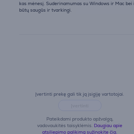
kas mėnesį. Suderinamumas su Windows ir Mac bei int
būtų saugūs ir tvarkingi.
Įvertinti prekę gali tik ją įsigiję vartotojai.
Įvertinti
Pateikdami produkto apžvalgą,
vadovaukitės taisyklėmis.
Daugiau apie
atsiliepimo palikimą sužinokite čia.