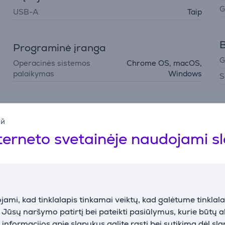
G
USB-A
Taip
B
Programinė įranga
G
Operacinės sistemos
Chrome OS, macOS,
palaikymas
Windows
S
ий
terneto svetainėje naudojami s
Aprašymas
meniniams poreikiams
tent tai siūlo Seagate One Touch išorinių įrenginių serija. Su
ami, kad tinklalapis tinkamai veiktų, kad galėtume tinklalap
ir staliniai Hub įrenginiai užtikrina patikimą, didelės talpos 
i Jūsų naršymo patirtį bei pateikti pasiūlymus, kurie būtų 
udodami patvarius, kelionėms pritaikytus įrenginius. Pasiekite
nformacijos apie slapukus galite rasti bei sutikimą dėl sl
upikliais. Reikia dar daugiau galimybių? One Touch Hub leidžia 