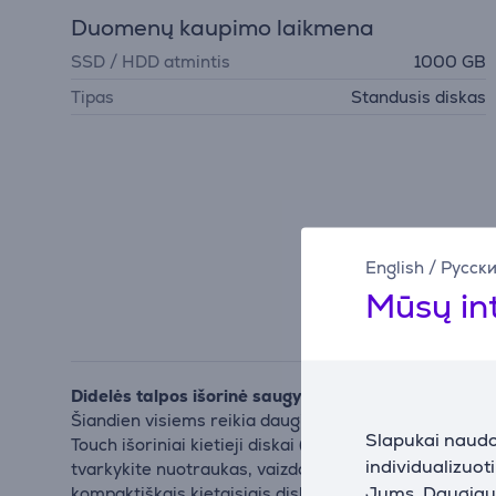
Duomenų kaupimo laikmena
SSD / HDD atmintis
1000 GB
Tipas
Standusis diskas
English
/
Русск
Mūsų in
Didelės talpos išorinė saugykla visiems jūsų skait
Šiandien visiems reikia daugiau vietos duomenims – bū
Slapukai naudoj
Touch išoriniai kietieji diskai (HDD), SSD kaupikliai 
individualizuot
tvarkykite nuotraukas, vaizdo įrašus ir dokumentus na
Jums. Daugiau i
kompaktiškais kietaisiais diskais ir sparčiais SSD ka