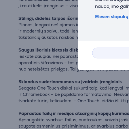
įkrauti kelis įrenginius – visa tai su slaptažodžiu ap
naudojimo galit
Elesen slapukų 
Stilingi, didelės talpos išoriniai kietieji diskai
Plonas, lengvai nešiojamas ir našiai veikiantis Seaga
ir modernių spalvų, todėl lengvai priderinsite prie s
tūkstančių aukštos raiškos nuotraukų kopijas – One T
Saugus išorinis kietasis diskas su apsauga slaptaž
Ieškote daugiau nei paprastos failų saugyklos? Rin
aparatinis šifravimas – tas pats standartas, kuriuo 
nuo neteisėtos prieigos. Tai galingas, kompaktiškas 
Sklandus suderinamumas su įvairiais įrenginiais
Seagate One Touch diskai sukurti taip, kad lengvai 
ir Chromebook – be papildomo formatavimo. Nesvarbu, 
tvarkote turinį keliaudami – One Touch leidžia išlikt
Paprastas failų ir medijos atsarginių kopijų kūrima
Apsaugokite svarbius failus, nuotraukas, vaizdo įra
saugote asmeninius prisiminimus, ar svarbius darbo 