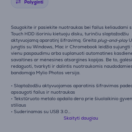
Palyginti
Saugokite ir pasiekite nuotraukas bei failus keliaudami 
Touch HDD išoriniu kietuoju disku, turinčiu slaptažodžiu
aktyvuojamą aparatinį šifravimą. Greita
plug-and-play
U
jungtis su Windows, Mac ir Chromebook leidžia sujungti 
vienu paspaudimu arba suplanuoti automatines kasdien
savaitines ar mėnesines atsargines kopijas. Be to, galės
redaguoti, tvarkyti ir dalintis nuotraukomis naudodamies
bandomąja Mylio Photos versija.
• Slaptažodžiu aktyvuojamas aparatinis šifravimas pade
apsaugoti failus ir nuotraukas
• Tekstūruoto metalo apdaila dera prie šiuolaikinio gyve
stiliaus
• Suderinamas su USB 3.0
• Maitinamas per USB 3.0 jungtį – leidžia kurti individua
Skaityti daugiau
atsargines kopijas ir sinchronizuoti aplankus
• Įkelkite failus į nurodytą aplanką ir jie bus automatiškai