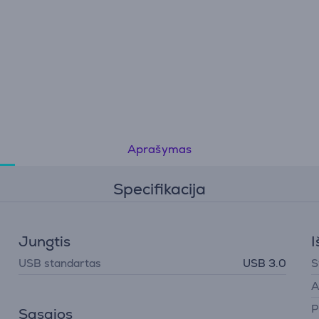
sinchronizuojami
• Veikia su Windows ir Mac be papildomo formatavimo
• Pridedama Rescue Data Recovery Services duomenų
atkūrimo paslauga
Aprašymas
Specifikacija
Jungtis
I
USB standartas
USB 3.0
S
A
P
Sąsajos