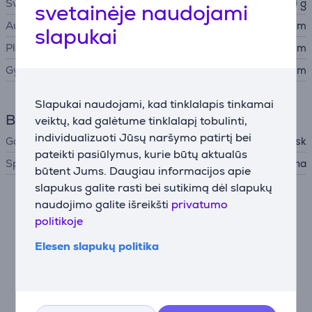
Svoris
46,9 g
svetainėje naudojami
Aukštis
0,99 cm
slapukai
Plotis
5,08 cm
Gylis
8,51 cm
Slapukai naudojami, kad tinklalapis tinkamai
Bendri parametrai
veiktų, kad galėtume tinklalapį tobulinti,
individualizuoti Jūsų naršymo patirtį bei
Gamintojas
Sandisk
pateikti pasiūlymus, kurie būtų aktualūs
Spalva
Pilka, Raudona
būtent Jums. Daugiau informacijos apie
slapukus galite rasti bei sutikimą dėl slapukų
naudojimo galite išreikšti
privatumo
Aprašymas
politikoje
Itin greitas failų perkėlimas
Elesen slapukų politika
SANDISK Extreme Portable SSD (V3) užtikrina iki
2000 MB/s duomenų perdavimo greitį, todėl didelius
failus ir projektus galėsite perkelti itin greitai. Iki 1000
aukštos raiškos nuotraukų galima perkelti greičiau nei