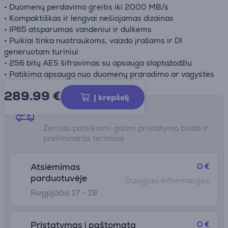
• Duomenų perdavimo greitis iki 2000 MB/s
• Kompaktiškas ir lengvai nešiojamas dizainas
• IP65 atsparumas vandeniui ir dulkėms
• Puikiai tinka nuotraukoms, vaizdo įrašams ir DI
generuotam turiniui
• 256 bitų AES šifravimas su apsauga slaptažodžiu
• Patikima apsauga nuo duomenų praradimo ar vagystės
289.99
€
Į krepšelį
Pristatymo būdai
Žemiau pateikiami galimi pristatymo būdai ir
preliminarūs terminai
0 €
Atsiėmimas
parduotuvėje
Daugiau informacijos
Rugpjūčio 17 - 19
0 €
Pristatymas į paštomatą