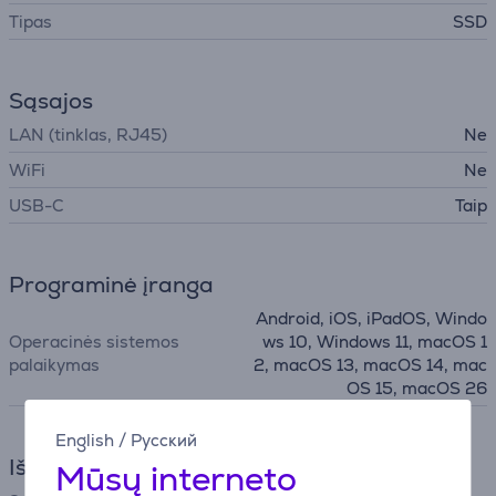
Tipas
SSD
Sąsajos
LAN (tinklas, RJ45)
Ne
WiFi
Ne
USB-C
Taip
Programinė įranga
Android, iOS, iPadOS, Windo
Operacinės sistemos
ws 10, Windows 11, macOS 1
palaikymas
2, macOS 13, macOS 14, mac
OS 15, macOS 26
English
/
Русский
Išmatavimai
Mūsų interneto