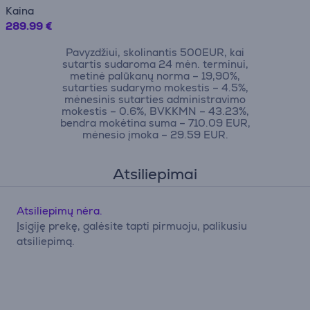
Kaina
289.99 €
Pavyzdžiui, skolinantis 500EUR, kai
sutartis sudaroma 24 mėn. terminui,
metinė palūkanų norma – 19,90%,
sutarties sudarymo mokestis – 4.5%,
mėnesinis sutarties administravimo
mokestis – 0.6%, BVKKMN – 43.23%,
bendra mokėtina suma – 710.09 EUR,
mėnesio įmoka – 29.59 EUR.
Atsiliepimai
Atsiliepimų nėra.
Įsigiję prekę, galėsite tapti pirmuoju, palikusiu
atsiliepimą.