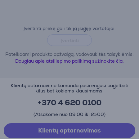
Įvertinti prekę gali tik ją įsigiję vartotojai.
Įvertinti
Pateikdami produkto apžvalgą, vadovaukitės taisyklėmis.
Daugiau apie atsiliepimo palikimą sužinokite čia.
Klientų aptarnavimo komanda pasirengusi pagelbėti
kilus bet kokiems klausimams!
+370 4 620 0100
(Atsakome nuo 09:00 iki 21:00)
Klientų aptarnavimas