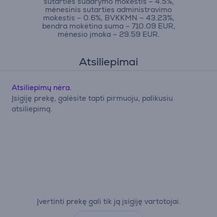
sutarties sudarymo mokestis – 4.5%,
mėnesinis sutarties administravimo
mokestis – 0.6%, BVKKMN – 43.23%,
bendra mokėtina suma – 710.09 EUR,
mėnesio įmoka – 29.59 EUR.
Atsiliepimai
Atsiliepimų nėra.
Įsigiję prekę, galėsite tapti pirmuoju, palikusiu
atsiliepimą.
Įvertinti prekę gali tik ją įsigiję vartotojai.