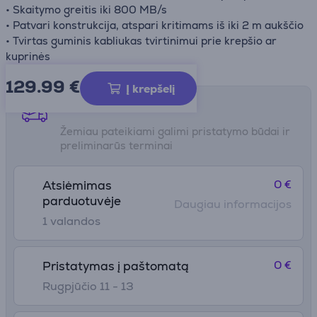
• Skaitymo greitis iki 800 MB/s
• Patvari konstrukcija, atspari kritimams iš iki 2 m aukščio
• Tvirtas guminis kabliukas tvirtinimui prie krepšio ar
kuprinės
129.99
€
Į krepšelį
Pristatymo būdai
Žemiau pateikiami galimi pristatymo būdai ir
preliminarūs terminai
0 €
Atsiėmimas
parduotuvėje
Daugiau informacijos
1 valandos
0 €
Pristatymas į paštomatą
Rugpjūčio 11 - 13