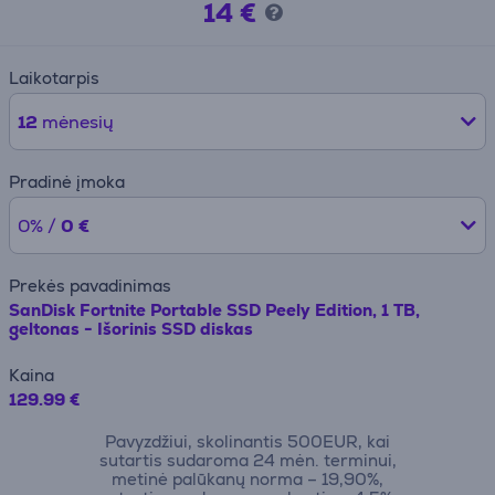
14 €
Laikotarpis
12
mėnesių
Pradinė įmoka
0% /
0 €
Prekės pavadinimas
SanDisk Fortnite Portable SSD Peely Edition, 1 TB,
geltonas - Išorinis SSD diskas
Kaina
129.99 €
Pavyzdžiui, skolinantis 500EUR, kai
sutartis sudaroma 24 mėn. terminui,
metinė palūkanų norma – 19,90%,