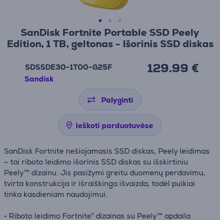
SanDisk Fortnite Portable SSD Peely
Edition, 1 TB, geltonas - Išorinis SSD diskas
129.99 €
SDSSDE30-1T00-G25F
Sandisk
Palyginti
Ieškoti parduotuvėse
SanDisk Fortnite nešiojamasis SSD diskas, Peely leidimas
– tai riboto leidimo išorinis SSD diskas su išskirtiniu
Peely™ dizainu. Jis pasižymi greitu duomenų perdavimu,
tvirta konstrukcija ir išraiškinga išvaizda, todėl puikiai
tinka kasdieniam naudojimui.
• Riboto leidimo Fortnite® dizainas su Peely™ apdaila