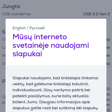
Jungtis
USB standartas
USB 3.2 Gen 2
English
/
Русский
Sąsajos
Mūsų interneto
USB-A
Taip
svetainėje naudojami
LAN (tinklas, RJ45)
Ne
slapukai
WiFi
Ne
USB-C
Taip
Slapukai naudojami, kad tinklalapis tinkamai
Programinė įranga
veiktų, kad galėtume tinklalapį tobulinti,
macOS 10.14 (Mojave), macO
individualizuoti Jūsų naršymo patirtį bei
S 10.15 (Catalina), PlayStatio
pateikti pasiūlymus, kurie būtų aktualūs
Operacinės sistemos
n 4, Windows 10, Xbox Series
būtent Jums. Daugiau informacijos apie
palaikymas
X, PlayStation 5, Xbox Series
slapukus galite rasti bei sutikimą dėl slapukų
S, Windows 11