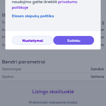
naudojimo galite išreikšti
privatumo
politikoje
Išmatavimai
Elesen slapukų politika
Svoris
40,82 g
Aukštis
9,68 cm
Plotis
4,7 cm
Nustatymai
Sutinku
Gylis
0,99 cm
Bendri parametrai
Gamintojas
Sandisk
Spalva
Geltona
Lizingo skaičiuoklė
Preliminari mėnesinė įmoka