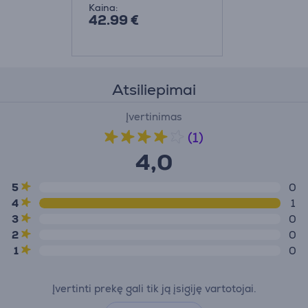
Kaina:
42.99 €
Atsiliepimai
Įvertinimas
(1)
4,0
5
0
4
1
3
0
2
0
1
0
Įvertinti prekę gali tik ją įsigiję vartotojai.