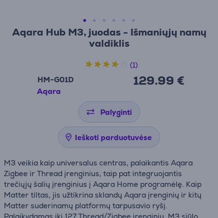
Aqara Hub M3, juodas - Išmaniųjų namų
valdiklis
(1)
129.99 €
HM-G01D
Aqara
Palyginti
Ieškoti parduotuvėse
M3 veikia kaip universalus centras, palaikantis Aqara
Zigbee ir Thread įrenginius, taip pat integruojantis
trečiųjų šalių įrenginius į Aqara Home programėlę. Kaip
Matter tiltas, jis užtikrina sklandų Aqara įrenginių ir kitų
Matter suderinamų platformų tarpusavio ryšį.
Palaikydamas iki 127 Thread/Zigbee įrenginių, M3 siūlo