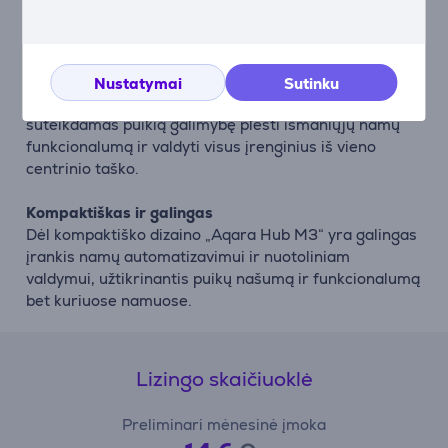
televizoriai ir oro kondicionieriai, kurie paprastai nėra
prijungiami prie išmaniųjų namų platformų.
Palaikymas daugeliui įrenginių
Nustatymai
Sutinku
„Hub M3“ palaiko iki 128 prijungtų įrenginių,
suteikdamas puikią galimybę plėsti išmaniųjų namų
funkcionalumą ir valdyti visus įrenginius iš vieno
centrinio taško.
Kompaktiškas ir galingas
Dėl kompaktiško dizaino „Aqara Hub M3“ yra galingas
įrankis namų automatizavimui ir nuotoliniam
valdymui, užtikrinantis puikų našumą ir funkcionalumą
bet kuriuose namuose.
Lizingo skaičiuoklė
Preliminari mėnesinė įmoka