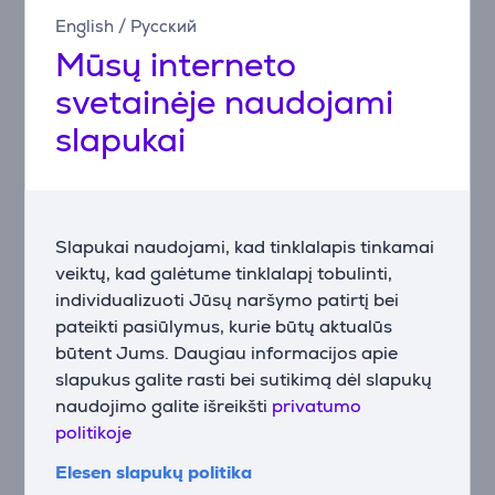
English
/
Русский
Aprašymas
Mūsų interneto
svetainėje naudojami
Universalus išmaniųjų namų sprendimas
„Aqara Hub M3“ sukurtas prijungti ir valdyti įvairius
slapukai
„Aqara“ išmaniuosius įrenginius. Naudojant „Zigbee
3.0“ protokolą, užtikrinamas greitas ir stabilus ryšys
su visais įrenginiais, leidžiantis lengvai valdyti namų
automatiką per telefoną arba balso asistentus.
Slapukai naudojami, kad tinklalapis tinkamai
Platus platformų palaikymas
veiktų, kad galėtume tinklalapį tobulinti,
„Hub M3“ suderinamas su įvairiomis išmaniųjų namų
individualizuoti Jūsų naršymo patirtį bei
platformomis, įskaitant „Apple HomeKit“, „Google
pateikti pasiūlymus, kurie būtų aktualūs
Assistant“, „Amazon Alexa“ ir „IFTTT“. Tai lankstus ir
būtent Jums. Daugiau informacijos apie
plačiai palaikomas sprendimas, atitinkantis kiekvieno
slapukus galite rasti bei sutikimą dėl slapukų
vartotojo poreikius.
naudojimo galite išreikšti
privatumo
politikoje
Integruotas IR valdiklis
„M3“ turi integruotą infraraudonųjų spindulių (IR)
Elesen slapukų politika
valdiklį, leidžiantį valdyti buities prietaisus, tokius kaip