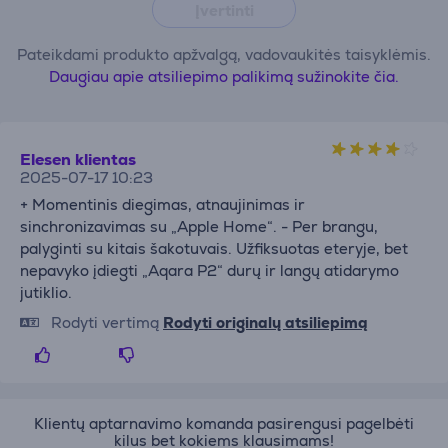
Įvertinti
Pateikdami produkto apžvalgą, vadovaukitės taisyklėmis.
Daugiau apie atsiliepimo palikimą sužinokite čia.
Elesen klientas
2025-07-17 10:23
+ Momentinis diegimas, atnaujinimas ir
sinchronizavimas su „Apple Home“. - Per brangu,
palyginti su kitais šakotuvais. Užfiksuotas eteryje, bet
nepavyko įdiegti „Aqara P2“ durų ir langų atidarymo
jutiklio.
Rodyti vertimą
Rodyti originalų atsiliepimą
Klientų aptarnavimo komanda pasirengusi pagelbėti
kilus bet kokiems klausimams!