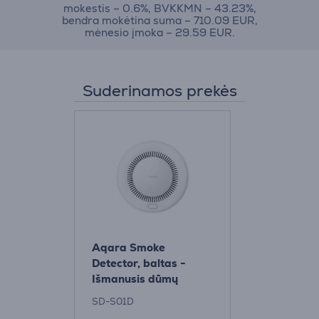
mokestis – 0.6%, BVKKMN – 43.23%,
bendra mokėtina suma – 710.09 EUR,
mėnesio įmoka – 29.59 EUR.
Suderinamos prekės
Aqara Smoke
Detector, baltas -
Išmanusis dūmų
detektorius
SD-S01D