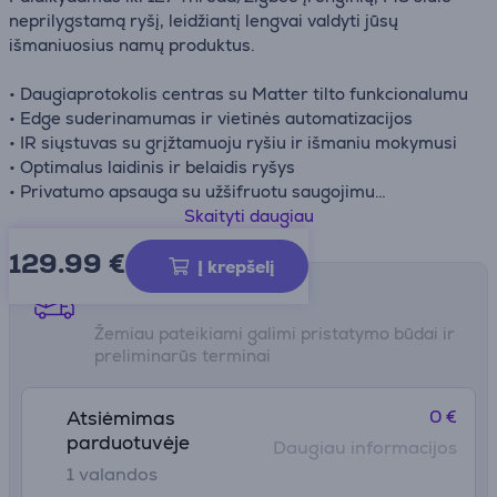
neprilygstamą ryšį, leidžiantį lengvai valdyti jūsų
išmaniuosius namų produktus.
• Daugiaprotokolis centras su Matter tilto funkcionalumu
• Edge suderinamumas ir vietinės automatizacijos
• IR siųstuvas su grįžtamuoju ryšiu ir išmaniu mokymusi
• Optimalus laidinis ir belaidis ryšys
• Privatumo apsauga su užšifruotu saugojimu
• Paprastas nustatymas ir universalus montavimas
Skaityti daugiau
129.99
€
Į krepšelį
Pristatymo būdai
Žemiau pateikiami galimi pristatymo būdai ir
preliminarūs terminai
0 €
Atsiėmimas
parduotuvėje
Daugiau informacijos
1 valandos