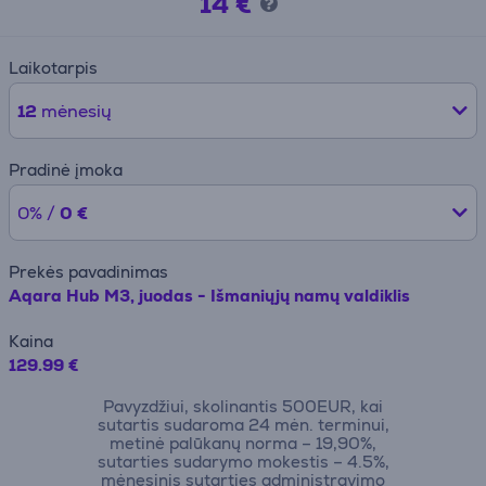
14 €
Laikotarpis
12
mėnesių
Pradinė įmoka
0% /
0 €
Prekės pavadinimas
Aqara Hub M3, juodas - Išmaniųjų namų valdiklis
Kaina
129.99 €
Pavyzdžiui, skolinantis 500EUR, kai
sutartis sudaroma 24 mėn. terminui,
metinė palūkanų norma – 19,90%,
sutarties sudarymo mokestis – 4.5%,
mėnesinis sutarties administravimo