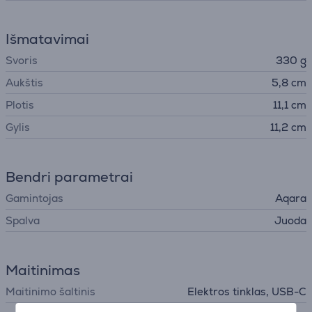
Išmatavimai
Svoris
330 g
Aukštis
5,8 cm
Plotis
11,1 cm
Gylis
11,2 cm
Bendri parametrai
Gamintojas
Aqara
Spalva
Juoda
Maitinimas
Maitinimo šaltinis
Elektros tinklas, USB-C