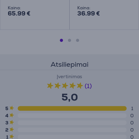
Kaina:
Kaina:
65.99 €
36.99 €
Atsiliepimai
Įvertinimas
(1)
5,0
5
1
4
0
3
0
2
0
1
0