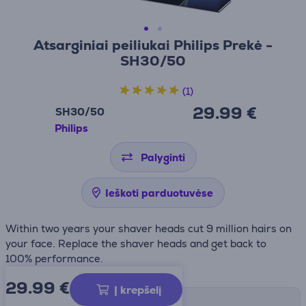
Atsarginiai peiliukai Philips Prekė -
SH30/50
(1)
29.99 €
SH30/50
Philips
Palyginti
Ieškoti parduotuvėse
Within two years your shaver heads cut 9 million hairs on
your face. Replace the shaver heads and get back to
100% performance.
29.99
€
Į krepšelį
Pristatymo būdai