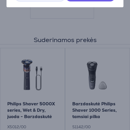
65.99 €
Suderinamos prekės
Philips Shaver 5000X
Barzdaskutė Philips
series, Wet & Dry,
Shaver 1000 Series,
juoda - Barzdaskutė
tamsiai pilka
X5012/00
S1142/00