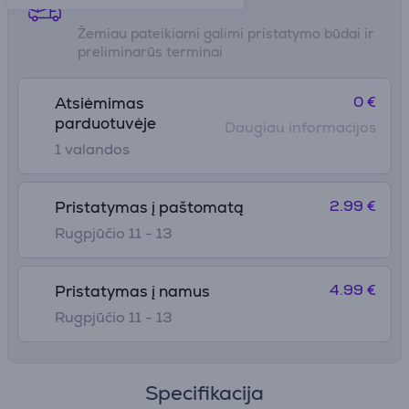
Žemiau pateikiami galimi pristatymo būdai ir
preliminarūs terminai
0 €
Atsiėmimas
parduotuvėje
Daugiau informacijos
1 valandos
2.99 €
Pristatymas į paštomatą
Rugpjūčio 11 - 13
4.99 €
Pristatymas į namus
Rugpjūčio 11 - 13
Specifikacija