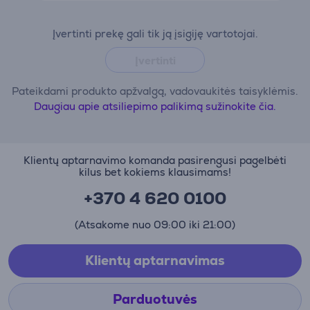
Įvertinti prekę gali tik ją įsigiję vartotojai.
Įvertinti
Pateikdami produkto apžvalgą, vadovaukitės taisyklėmis.
Daugiau apie atsiliepimo palikimą sužinokite čia.
Klientų aptarnavimo komanda pasirengusi pagelbėti
kilus bet kokiems klausimams!
+370 4 620 0100
(Atsakome nuo 09:00 iki 21:00)
Klientų aptarnavimas
Parduotuvės