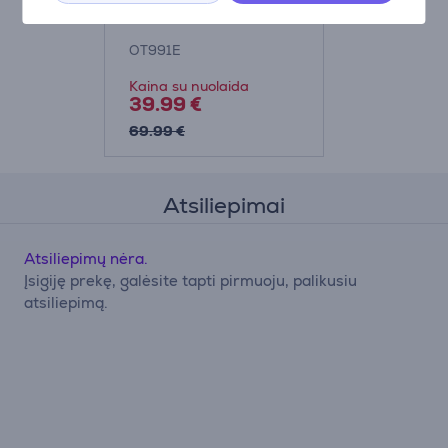
skustuvas
OT991E
Kaina su nuolaida
39.99 €
69.99 €
Atsiliepimai
Atsiliepimų nėra.
Įsigiję prekę, galėsite tapti pirmuoju, palikusiu
atsiliepimą.