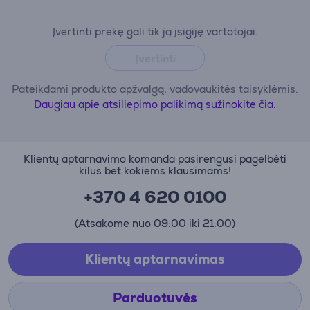
Įvertinti prekę gali tik ją įsigiję vartotojai.
Įvertinti
Pateikdami produkto apžvalgą, vadovaukitės taisyklėmis.
Daugiau apie atsiliepimo palikimą sužinokite čia.
Klientų aptarnavimo komanda pasirengusi pagelbėti
kilus bet kokiems klausimams!
+370 4 620 0100
(Atsakome nuo 09:00 iki 21:00)
Klientų aptarnavimas
Parduotuvės