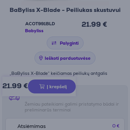
BaByliss X-Blade - Peiliukas skustuvui
21.99 €
ACOT991BLD
Babyliss
Palyginti
Ieškoti parduotuvėse
„BaByliss X-Blade“ keičiamas peiliukų antgalis
21.99
€
Į krepšelį
Pristatymo būdai
Žemiau pateikiami galimi pristatymo būdai ir
preliminarūs terminai
0 €
Atsiėmimas