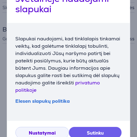
slapukai
Skutimo priedai
Skustuvo galvutės
Bendri parametrai
Slapukai naudojami, kad tinklalapis tinkamai
Gamintojas
Babyliss
veiktų, kad galėtume tinklalapį tobulinti,
individualizuoti Jūsų naršymo patirtį bei
Suderinamos prekės
pateikti pasiūlymus, kurie būtų aktualūs
būtent Jums. Daugiau informacijos apie
slapukus galite rasti bei sutikimą dėl slapukų
naudojimo galite išreikšti
privatumo
politikoje
Elesen slapukų politika
BaByliss Super-X,
Nustatymai
Sutinku
juodas - Barzdos