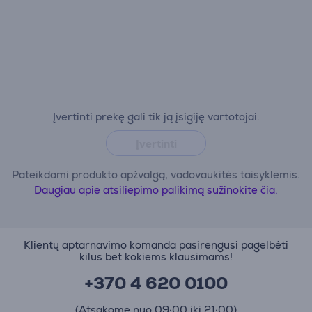
Įvertinti prekę gali tik ją įsigiję vartotojai.
Įvertinti
Pateikdami produkto apžvalgą, vadovaukitės taisyklėmis.
Daugiau apie atsiliepimo palikimą sužinokite čia.
Klientų aptarnavimo komanda pasirengusi pagelbėti
kilus bet kokiems klausimams!
+370 4 620 0100
(Atsakome nuo 09:00 iki 21:00)