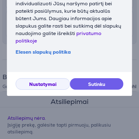
individualizuoti Jūsų naršymo patirtį bei
pateikti pasiūlymus, kurie būtų aktualūs
būtent Jums. Daugiau informacijos apie
4.99 €
Pristatymas į namus
slapukus galite rasti bei sutikimą dėl slapukų
Rugpjūčio 12 - 14
naudojimo galite išreikšti
privatumo
politikoje
Elesen slapukų politika
Specifikacija
Bendri parametrai
Nustatymai
Sutinku
Gamintojas
Wahl
Atsiliepimai
Atsiliepimų nėra.
Įsigiję prekę, galėsite tapti pirmuoju, palikusiu
atsiliepimą.