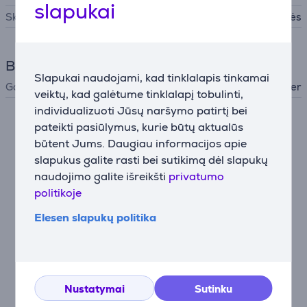
slapukai
Skutimo priedai
Skustuvo galvutės
Bendri parametrai
Slapukai naudojami, kad tinklalapis tinkamai
Gamintojas
Beurer
veiktų, kad galėtume tinklalapį tobulinti,
individualizuoti Jūsų naršymo patirtį bei
pateikti pasiūlymus, kurie būtų aktualūs
Priedai
būtent Jums. Daugiau informacijos apie
slapukus galite rasti bei sutikimą dėl slapukų
naudojimo galite išreikšti
privatumo
politikoje
Elesen slapukų politika
Beurer, juodas -
Nustatymai
Sutinku
Skustuvas