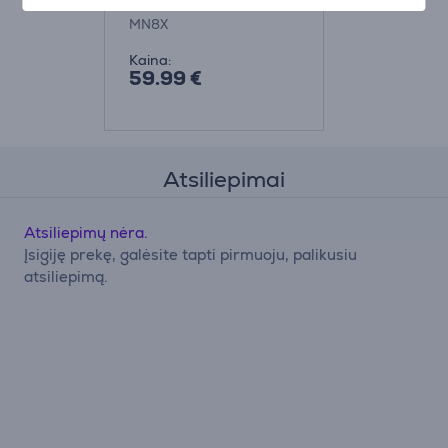
MN8X
Kaina:
59.99 €
Atsiliepimai
Atsiliepimų nėra.
Įsigiję prekę, galėsite tapti pirmuoju, palikusiu
atsiliepimą.