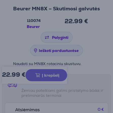
Beurer MN8X – Skutimosi galvutės
22.99 €
110074
Beurer
Palyginti
Ieškoti parduotuvėse
Naudoti su MN8X rotaciniu skustuvu.
22.99
€
Į krepšelį
Pristatymo būdai
Žemiau pateikiami galimi pristatymo būdai ir
preliminarūs terminai
0 €
Atsiėmimas