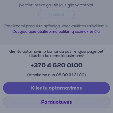
Įvertinti prekę gali tik ją įsigiję vartotojai.
Įvertinti
Pateikdami produkto apžvalgą, vadovaukitės taisyklėmis.
Daugiau apie atsiliepimo palikimą sužinokite čia.
Klientų aptarnavimo komanda pasirengusi pagelbėti
kilus bet kokiems klausimams!
+370 4 620 0100
(Atsakome nuo 09:00 iki 21:00)
Klientų aptarnavimas
Parduotuvės