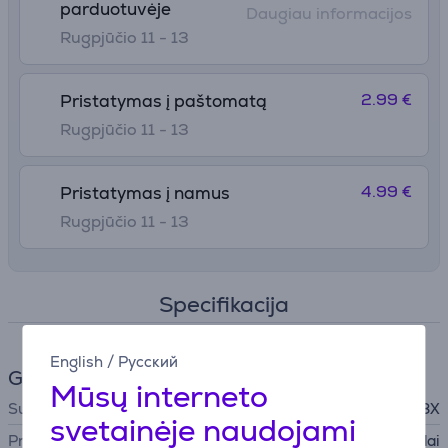
parduotuvėje
Daugiau informacijos
Rugpjūčio 11 - 13
2.99 €
Pristatymas į paštomatą
Rugpjūčio 11 - 13
4.99 €
Pristatymas į namus
Rugpjūčio 11 - 13
Specifikacija
English
/
Русский
Grožis ir sveikata
Mūsų interneto
Suderinamumas
MN8X
svetainėje naudojami
Priedas
Skustuvų priedai