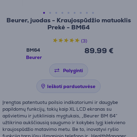
Beurer, juodas - Kraujospūdžio matuoklis
Prekė - BM64
(3)
89.99 €
BM64
Beurer
Palyginti
Ieškoti parduotuvėse
Įrengtas patentuotu poilsio indikatoriumi ir daugybe
papildomų funkcijų, tokių kaip XL LCD ekranas su
apšvietimu ir jutikliniais mygtukais, „Beurer BM 64“
užtikrina aukščiausią saugumo ir kokybės lygį kiekvieno
kraujospūdžio matavimo metu. Be to, inovatyvi ryšio
funkcija tarp jūsų išmaniojo telefono ir „HealthManager