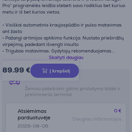
Pro“ programėlės leidžia stebėti savo rodiklius bet kuriuo
metu ir iš bet kurios vietos.
• Visiškai automatinis kraujospūdžio ir pulso matavimas
ant žasto
• Pažangi aritmijos aptikimo funkcija: Nustato prieširdžių
virpėjimą, padedant išvengti insulto
• Trigubas matavimas: Gydytojų rekomenduojamas
metodas dar tikslesniems rezultatams
Skaityti daugiau
• Infliacijos technologija: Maksimalus matavimo
89.99
€
komfortas dėl švelnaus slėgio didinimo ir greito
Į krepšelį
matavimo laiko
Pristatymo būdai
• Patentinis poilsio indikatorius* tiksliai matavimo
Žemiau pateikiami galimi pristatymo būdai ir
rezultatams
preliminarūs terminai
0 €
Atsiėmimas
parduotuvėje
Daugiau informacijos
2026-08-06