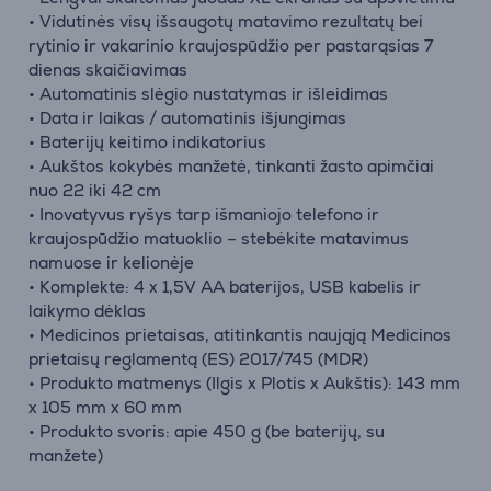
• Vidutinės visų išsaugotų matavimo rezultatų bei
rytinio ir vakarinio kraujospūdžio per pastarąsias 7
dienas skaičiavimas
• Automatinis slėgio nustatymas ir išleidimas
• Data ir laikas / automatinis išjungimas
• Baterijų keitimo indikatorius
• Aukštos kokybės manžetė, tinkanti žasto apimčiai
nuo 22 iki 42 cm
• Inovatyvus ryšys tarp išmaniojo telefono ir
kraujospūdžio matuoklio – stebėkite matavimus
namuose ir kelionėje
• Komplekte: 4 x 1,5V AA baterijos, USB kabelis ir
laikymo dėklas
• Medicinos prietaisas, atitinkantis naująją Medicinos
prietaisų reglamentą (ES) 2017/745 (MDR)
• Produkto matmenys (Ilgis x Plotis x Aukštis): 143 mm
x 105 mm x 60 mm
• Produkto svoris: apie 450 g (be baterijų, su
manžete)