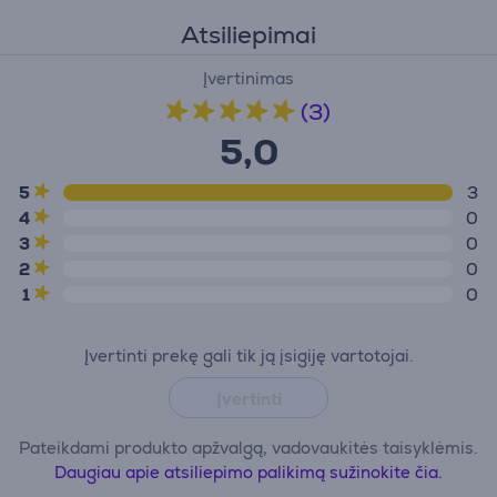
Atsiliepimai
Įvertinimas
(3)
5,0
5
3
4
0
3
0
2
0
1
0
Įvertinti prekę gali tik ją įsigiję vartotojai.
Įvertinti
Pateikdami produkto apžvalgą, vadovaukitės taisyklėmis.
Daugiau apie atsiliepimo palikimą sužinokite čia.