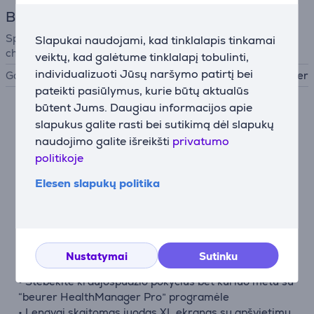
Bendri parametrai
Specialiosios
Slapukai naudojami, kad tinklalapis tinkamai
charakteristikos
veiktų, kad galėtume tinklalapį tobulinti,
individualizuoti Jūsų naršymo patirtį bei
Gamintojas
Beurer
pateikti pasiūlymus, kurie būtų aktualūs
būtent Jums. Daugiau informacijos apie
Aprašymas
slapukus galite rasti bei sutikimą dėl slapukų
naudojimo galite išreikšti
privatumo
politikoje
• Manžetės padėties tikrinimas: Užtikrina, kad
manžetė būtų tinkamai uždėta ant žasto
Elesen slapukų politika
• Rizikos indikatorius: Matavimų klasifikavimas pagal
spalvotą skalę
• Dviejų vartotojų atmintis, kiekvienam po 120
matavimo rezultatų
• Paprastas valdymas naudojant 4 jutiklinius
Nustatymai
Sutinku
mygtukus
• Stebėkite kraujospūdžio pokyčius bet kuriuo metu su
“beurer HealthManager Pro” programėle
• Lengvai skaitomas juodas XL ekranas su apšvietimu