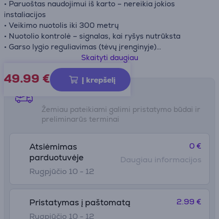
• Paruoštas naudojimui iš karto – nereikia jokios
instaliacijos
• Veikimo nuotolis iki 300 metrų
• Nuotolio kontrolė – signalas, kai ryšys nutrūksta
• Garso lygio reguliavimas (tėvų įrenginyje)
• Įspėjimas apie baterijos keitimą
Skaityti daugiau
• Perdavimo dažnis – 1,8 GHz
49.99
€
Į krepšelį
Pristatymo būdai
Žemiau pateikiami galimi pristatymo būdai ir
preliminarūs terminai
0 €
Atsiėmimas
parduotuvėje
Daugiau informacijos
Rugpjūčio 10 - 12
2.99 €
Pristatymas į paštomatą
Rugpjūčio 10 - 12