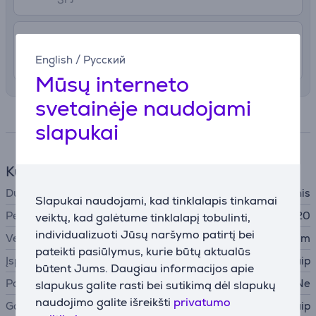
4.99 €
Pristatymas į namus
English
/
Русский
Rugpjūčio 10 - 12
Mūsų interneto
svetainėje naudojami
Specifikacija
slapukai
Kūdikių monitorius
Duomenų perdavimas
Skaitmeninis
Slapukai naudojami, kad tinklalapis tinkamai
Perdavimo kanalai
120
veiktų, kad galėtume tinklalapį tobulinti,
individualizuoti Jūsų naršymo patirtį bei
Veikimo nuotolis
300 m
pateikti pasiūlymus, kurie būtų aktualūs
Įspėjimas apie užribį
Taip
būtent Jums. Daugiau informacijos apie
Pokalbio su vaiku funkcija
Ne
slapukus galite rasti bei sutikimą dėl slapukų
naudojimo galite išreikšti
privatumo
Garsumo valdymas
Taip