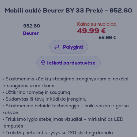
Mobili auklė Beurer BY 33 Prekė - 952.60
Kaina su nuolaida
952.60
49.99 €
Beurer
55.99 €
Palyginti
Ieškoti parduotuvėse
• Skaitmeninis kūdikių stebėjimo įrenginys ramiai nakčiai
ir saugioms akimirkoms
• Užtikrina ramybę ir saugumą
• Sudarytas iš tėvų ir kūdikio įrenginių
• Skaitmeninė belaidė technologija – puiki vaizdo ir garso
kokybė
• Triukšmo lygio stebėjimas vizualiai – mirksinčios LED
lemputės
• Trukdžių neturintis ryšys su 120 skirtingų kanalų