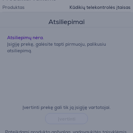
Produktas
Kūdikių telekontrolės įtaisas
Atsiliepimai
Atsiliepimų nėra.
Įsigiję prekę, galėsite tapti pirmuoju, palikusiu
atsiliepimą.
Įvertinti prekę gali tik ją įsigiję vartotojai.
Įvertinti
Pateikdami produkto apžvalgą, vadovaukitės taisyklėmis.