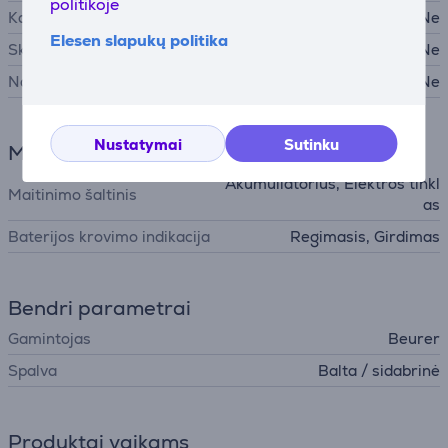
politikoje
Kamera
Ne
Elesen slapukų politika
Skystųjų kristalų monitorius
Ne
Naktinio matymo funkcija
Ne
Nustatymai
Sutinku
Maitinimas
Akumuliatorius, Elektros tinkl
Maitinimo šaltinis
as
Baterijos krovimo indikacija
Regimasis, Girdimas
Bendri parametrai
Gamintojas
Beurer
Spalva
Balta / sidabrinė
Produktai vaikams