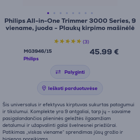
Philips All-in-One Trimmer 3000 Series, 9
viename, juoda - Plaukų kirpimo mašinėlė
(3)
45.99 €
MG3946/15
Philips
Palyginti
Ieškoti parduotuvėse
Šis universalus ir efektyvus kirptuvas sukurtas patogumui
ir tikslumui. Komplekte yra 9 antgaliai, tarp jų – savaime
pasigalandančios plieninės geležtės ilgaamžiam
detalumui ir užapvalinti galai švelnesnei priežiūrai.
Patikimas „viskas viename“ sprendimas jūsų grožio ir
higienos poreikiams.