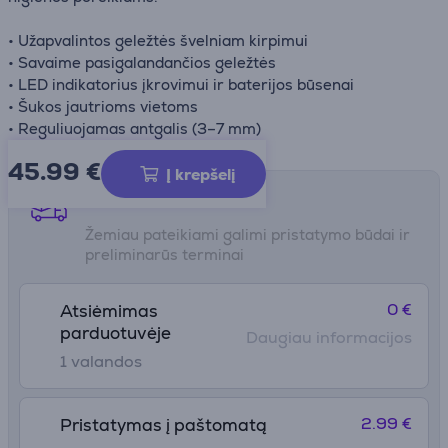
• Užapvalintos geležtės švelniam kirpimui
• Savaime pasigalandančios geležtės
• LED indikatorius įkrovimui ir baterijos būsenai
• Šukos jautrioms vietoms
• Reguliuojamas antgalis (3–7 mm)
45.99
€
Į krepšelį
Pristatymo būdai
Žemiau pateikiami galimi pristatymo būdai ir
preliminarūs terminai
0 €
Atsiėmimas
parduotuvėje
Daugiau informacijos
1 valandos
2.99 €
Pristatymas į paštomatą