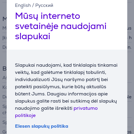
English
/
Русский
Mūsų interneto
Maitinimas
svetainėje naudojami
Maitinimo šaltinis
Akumuliatorius
slapukai
Įkrovimo laikas
4 h
Darbo laikas
90 min.
Slapukai naudojami, kad tinklalapis tinkamai
Bendri parametrai
veiktų, kad galėtume tinklalapį tobulinti,
Ašmenų medžiaga
individualizuoti Jūsų naršymo patirtį bei
pateikti pasiūlymus, kurie būtų aktualūs
Komplekte yra
būtent Jums. Daugiau informacijos apie
Dėklas
Ne
slapukus galite rasti bei sutikimą dėl slapukų
Specialiosios
naudojimo galite išreikšti
privatumo
charakteristikos
politikoje
Spalva
Elesen slapukų politika
Gamintojas
Philips