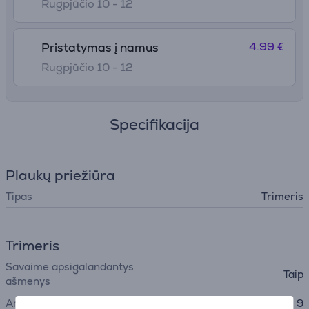
Rugpjūčio 10 - 12
4.99 €
Pristatymas į namus
Rugpjūčio 10 - 12
Specifikacija
Plaukų priežiūra
Tipas
Trimeris
Trimeris
Savaime apsigalandantys
Taip
ašmenys
Antgalių kiekis
9