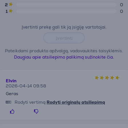
2
0
1
0
Įvertinti prekę gali tik ją įsigiję vartotojai.
Įvertinti
Pateikdami produkto apžvalgą, vadovaukitės taisyklėmis.
Daugiau apie atsiliepimo palikimą sužinokite čia.
Elvin
2026-04-14 09:58
Geras
Rodyti vertimą
Rodyti originalų atsiliepimą