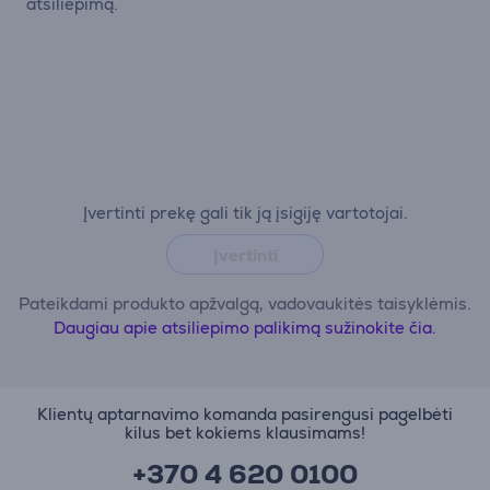
atsiliepimą.
Įvertinti prekę gali tik ją įsigiję vartotojai.
Įvertinti
Pateikdami produkto apžvalgą, vadovaukitės taisyklėmis.
Daugiau apie atsiliepimo palikimą sužinokite čia.
Klientų aptarnavimo komanda pasirengusi pagelbėti
kilus bet kokiems klausimams!
+370 4 620 0100