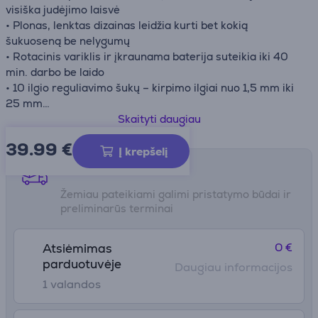
visiška judėjimo laisvė
• Plonas, lenktas dizainas leidžia kurti bet kokią
šukuoseną be nelygumų
• Rotacinis variklis ir įkraunama baterija suteikia iki 40
min. darbo be laido
• 10 ilgio reguliavimo šukų – kirpimo ilgiai nuo 1,5 mm iki
25 mm
• Pilnas kirpimo rinkinys – viskas, ko reikia plaukų kirpimui
Skaityti daugiau
namuose
39.99
€
Į krepšelį
Pristatymo būdai
Žemiau pateikiami galimi pristatymo būdai ir
preliminarūs terminai
0 €
Atsiėmimas
parduotuvėje
Daugiau informacijos
1 valandos