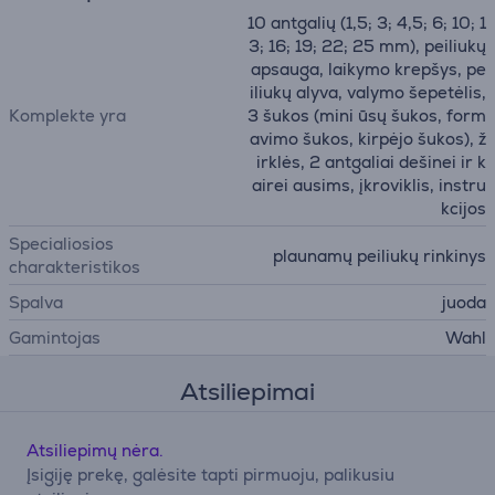
10 antgalių (1,5; 3; 4,5; 6; 10; 1
3; 16; 19; 22; 25 mm), peiliukų
apsauga, laikymo krepšys, pe
iliukų alyva, valymo šepetėlis,
Komplekte yra
3 šukos (mini ūsų šukos, form
avimo šukos, kirpėjo šukos), ž
irklės, 2 antgaliai dešinei ir k
airei ausims, įkroviklis, instru
kcijos
Specialiosios
plaunamų peiliukų rinkinys
charakteristikos
Spalva
juoda
Gamintojas
Wahl
Atsiliepimai
Atsiliepimų nėra.
Įsigiję prekę, galėsite tapti pirmuoju, palikusiu