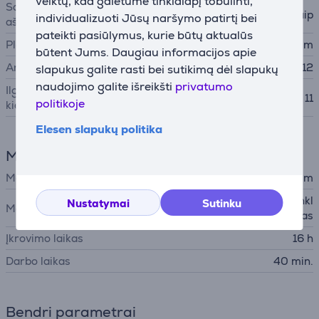
veiktų, kad galėtume tinklalapį tobulinti,
Savaime apsigalandantys
Taip
individualizuoti Jūsų naršymo patirtį bei
ašmenys
pateikti pasiūlymus, kurie būtų aktualūs
Plaukų ilgis po kirpimo
0.8-25 mm
būtent Jums. Daugiau informacijos apie
Antgalių kiekis
12
slapukus galite rasti bei sutikimą dėl slapukų
naudojimo galite išreikšti
privatumo
Ilgio reguliavimo pozicijų
11
politikoje
kiekis
Elesen slapukų politika
Maitinimas
Maitinimo laido ilgis
1,8 m
Akumuliatorius, Elektros tinkl
Nustatymai
Sutinku
Maitinimo šaltinis
as
Įkrovimo laikas
16 h
Darbo laikas
40 min.
Bendri parametrai