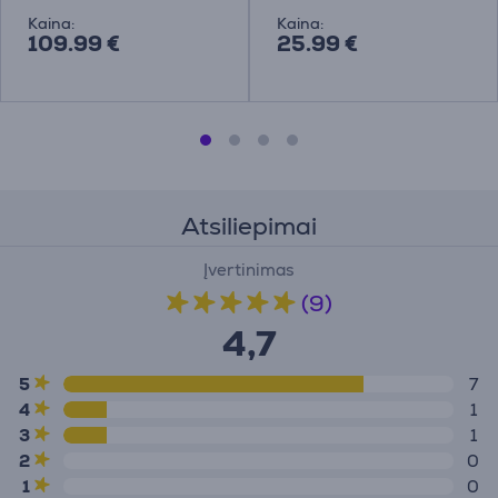
Kaina:
Kaina:
109.99 €
25.99 €
Atsiliepimai
Įvertinimas
(9)
4,7
5
7
4
1
3
1
2
0
1
0