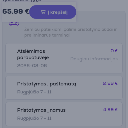
65.99
€
Į krepšelį
Pristatymo būdai
Žemiau pateikiami galimi pristatymo būdai ir
preliminarūs terminai
0 €
Atsiėmimas
parduotuvėje
Daugiau informacijos
2026-08-06
2.99 €
Pristatymas į paštomatą
Rugpjūčio 7 - 11
4.99 €
Pristatymas į namus
Rugpjūčio 7 - 11