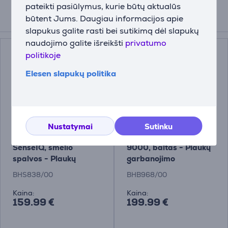
pateikti pasiūlymus, kurie būtų aktualūs
būtent Jums. Daugiau informacijos apie
Suderinamos prekės
slapukus galite rasti bei sutikimą dėl slapukų
naudojimo galite išreikšti
privatumo
politikoje
Elesen slapukų politika
Nustatymai
Sutinku
Philips 8000 Series
Philips WavePro Styler
SenseIQ, smėlio
9000, baltas - Plaukų
spalvos - Plaukų
garbanojimo
tiesintuvas
prietaisas
BHS838/00
BHB968/00
Kaina:
Kaina:
159.99 €
199.99 €