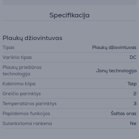
Specifikacija
Plaukų džiovintuvas
Tipas
Plaukų džiovintuvas
Variklio tipas
DC
Plaukų priežiūros
Jonų technologija
technologija
Kabinimo kilpa
Taip
Greičio parinktys
2
Temperatūros parinktys
3
Papildomos funkcijos
Šaltas oras
Sulankstoma rankena
Ne