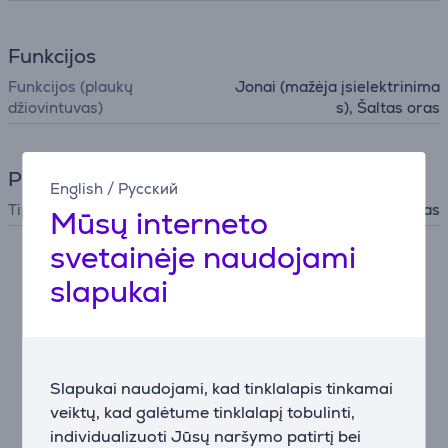
Funkcijos
Funkcijos (plaukų
Jonai (mažėja įsielektrinima
džiovintuvas)
s), Šaltas oras
Plaukų priežiūra
English
/
Русский
Tipas
Plaukų džiovintuvas
Mūsų interneto
svetainėje naudojami
Nesutikus su slapukų naudojimu negalime atvaizduoti
slapukai
išsamaus šios prekės aprašymo.
Nustatymai
Slapukai naudojami, kad tinklalapis tinkamai
veiktų, kad galėtume tinklalapį tobulinti,
Aprašymas
individualizuoti Jūsų naršymo patirtį bei