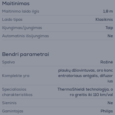
Maitinimas
Maitinimo laido ilgis
1,8 m
Laido tipas
Klasikinis
Išjungimas/įjungimas
Taip
Automatinis išsijungimas
Ne
Bendri parametrai
Spalva
Rožinė
plaukų džiovintuvas, oro konc
Komplekte yra
entratoriaus antgalis, difuzor
ius
Specialiosios
ThermoShieldi technologija, o
charakteristikos
ro greitis iki 110 km/val
Sieninis
Ne
Gamintojas
Philips