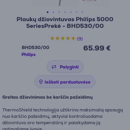
Plaukų džiovintuvas Philips 5000
SeriesPrekė - BHD530/00
(9)
65.99 €
BHD530/00
Philips
Palyginti
Ieškoti parduotuvėse
Greitas džiovinimas be karščio pažeidimų
ThermoShield technologija užtikrina maksimalią apsaugą
nuo karščio pažeidimų, aktyviai kontroliuodama
džiovintuvo oro temperatūrą ir palaikydama ją
optimaliame lygyje.