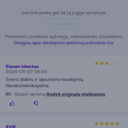
Įvertinti prekę gali tik ją įsigiję vartotojai.
Įvertinti
Pateikdami produkto apžvalgą, vadovaukitės taisyklėmis.
Daugiau apie atsiliepimo palikimą sužinokite čia.
Elesen klientas
2026-05-27 09:09
Svoris didelis ir apsunkina naudojimą.
Nerekomenduojama.
Rodyti vertimą
Rodyti originalų atsiliepimą
Kirill