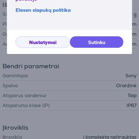
Išmatavimai
Elesen slapukų politika
Svoris
650 g
Plotis
20,6 cm
Gylis
7,6 cm
Nustatymai
Sutinku
Aukštis
7,7 cm
Bendri parametrai
Gamintojas
Sony
Spalva
Oranžinė
Atsparus vandeniui
Taip
Atsparumo klasė (IP)
IP67
Įkroviklis
Įkroviklis
į komplektą neįtrauktas