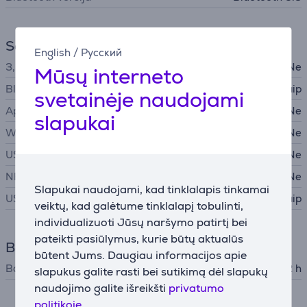
Sąsajos
English
/
Русский
3,5 mm garso įvestis
Ne
Mūsų interneto
Bluetooth
Taip
svetainėje naudojami
Apple AirPlay 2
Ne
slapukai
WiFi
Ne
USB-A
Ne
NFC
Ne
Slapukai naudojami, kad tinklalapis tinkamai
USB-C
Taip
veiktų, kad galėtume tinklalapį tobulinti,
individualizuoti Jūsų naršymo patirtį bei
pateikti pasiūlymus, kurie būtų aktualūs
Baterija
būtent Jums. Daugiau informacijos apie
Baterijos veikimo laikas
12 h
slapukus galite rasti bei sutikimą dėl slapukų
naudojimo galite išreikšti
privatumo
politikoje