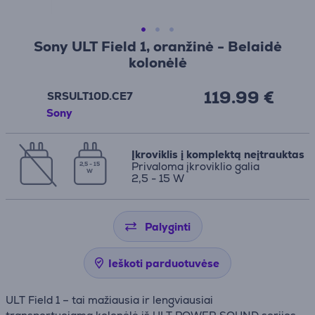
Sony ULT Field 1, oranžinė - Belaidė
kolonėlė
119.99 €
SRSULT10D.CE7
Sony
Įkroviklis į komplektą neįtrauktas
Privaloma įkroviklio galia
2,5 - 15
W
2,5 - 15 W
Palyginti
Ieškoti parduotuvėse
ULT Field 1 – tai mažiausia ir lengviausiai