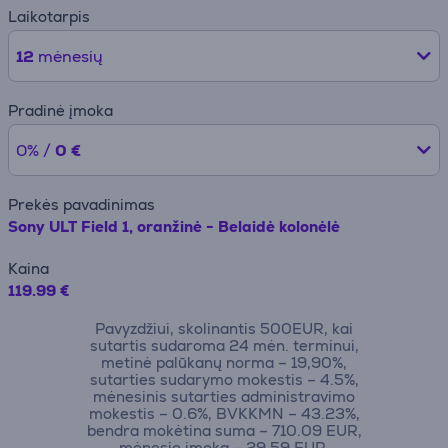
Laikotarpis
12
mėnesių
Pradinė įmoka
0% /
0 €
Prekės pavadinimas
Sony ULT Field 1, oranžinė - Belaidė kolonėlė
Kaina
119.99 €
Pavyzdžiui, skolinantis 500EUR, kai
sutartis sudaroma 24 mėn. terminui,
metinė palūkanų norma – 19,90%,
sutarties sudarymo mokestis – 4.5%,
mėnesinis sutarties administravimo
mokestis – 0.6%, BVKKMN – 43.23%,
bendra mokėtina suma – 710.09 EUR,
mėnesio įmoka – 29.59 EUR.