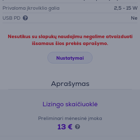
Privaloma įkroviklio galia
2,5 - 15 W
USB PD
Ne
Nesutikus su slapukų naudojimu negalime atvaizduoti
išsamaus šios prekės aprašymo.
Nustatymai
Aprašymas
Lizingo skaičiuoklė
Preliminari mėnesinė įmoka
13 €