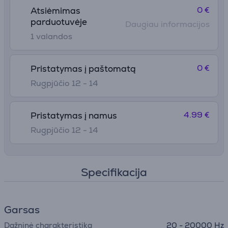
0 €
Atsiėmimas
parduotuvėje
Daugiau informacijos
1 valandos
0 €
Pristatymas į paštomatą
Rugpjūčio 12 - 14
4.99 €
Pristatymas į namus
Rugpjūčio 12 - 14
Specifikacija
Garsas
Dažninė charakteristika
20 - 20000 Hz