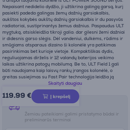
transportuojama kolonėlė iš ULT POWER SOUND serijos.
Nepaisant nedidelio dydžio, ji užtikrina galingą garsą, kurį
pasiekti padeda galingas žemų dažnių garsiakalbis,
aukštos kokybės aukštų dažnių garsiakalbis ir du pasyvūs
radiatoriai, sustiprinantys žemus dažnius. Paspaudus ULT
mygtuką, atsiskleidžia tikroji galia: dar gilesni žemi dažniai
ir didesnis garso slėgis. Dėl vandeniui, dulkėms, rūdims ir
smūgiams atsparaus dizaino ši kolonėlė yra patikimas
pasirinkimas bet kurioje vietoje. Kompaktiškas dydis,
reguliuojamas dirželis ir 12 valandų baterijos veikimo
laikas užtikrina patogų mobilumą. Be to, ULT Field 1 gali
būti naudojama kaip laisvų rankų įrangos kolonėlė, o
greitas susiejimas su Fast Pair technologija leidžia ją
prijungti itin paprastai.
Skaityti daugiau
119.99
€
• Galingas garsas kompaktiškame dydyje
Į krepšelį
• Atspari vandeniui, dulkėms ir smūgiams
Pristatymo būdai
• Iki 12 valandų baterijos veikimo laikas
Žemiau pateikiami galimi pristatymo būdai ir
preliminarūs terminai