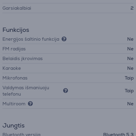
Garsiakalbiai
2
Funkcijos
Energijos šaltinio funkcija
Ne
FM radijas
Ne
Belaidis įkrovimas
Ne
Karaoke
Ne
Mikrofonas
Taip
Valdymas išmaniuoju
Taip
telefonu
Multiroom
Ne
Jungtis
Bluetooth versija
Bluetooth 5.3