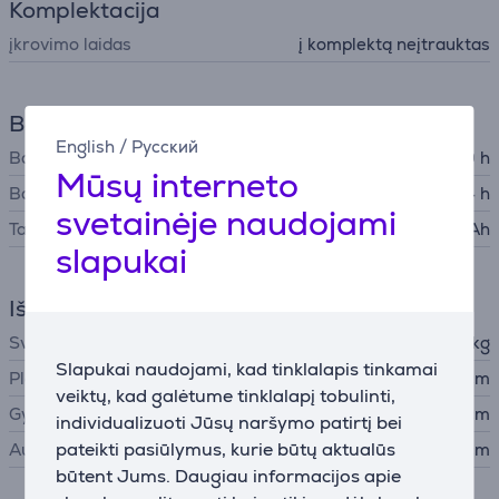
Komplektacija
įkrovimo laidas
į komplektą neįtrauktas
Baterija
English
/
Русский
Baterijos veikimo laikas
20 h
Mūsų interneto
Baterijos įkrovimo laikas
4 h
svetainėje naudojami
Talpa
7500 mAh
slapukai
Išmatavimai
Svoris
0,96 kg
Slapukai naudojami, kad tinklalapis tinkamai
Plotis
22,3 cm
veiktų, kad galėtume tinklalapį tobulinti,
Gylis
9,4 cm
individualizuoti Jūsų naršymo patirtį bei
pateikti pasiūlymus, kurie būtų aktualūs
Aukštis
9,65 cm
būtent Jums. Daugiau informacijos apie