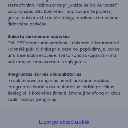
stereofoniniu režimu arba prijunkite kelias Auracast™
palaikančias JBL kolonėles. Taip sukursite platesnį
garso lauką ir užtikrinsite tolygų muzikos skambėjimą
didesnėse erdvėse.
Sukurta kiekvienam nuotykiui
Dėl IP67 atsparumo vandeniui, dulkėms ir kritimams ši
kolonėlė puikiai tinka prie baseino, paplūdimyje, parke
ar kitose lauko erdvėse. Tvirta konstrukcija užtikrina
patikimą veikimą įvairiomis sąlygomis.
Integruotas išorinis akumuliatorius
Įkraukite savo įrenginius nenutraukdami muzikos.
Integruotas išorinis akumuliatorius leidžia prireikus
tiesiogiai iš kolonėlės įkrauti išmanųjį telefoną ar kitus
suderinamus įrenginius.
Lizingo skaičiuoklė