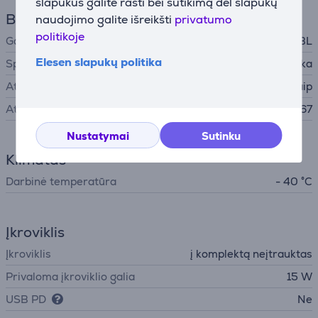
slapukus galite rasti bei sutikimą dėl slapukų
Bendri parametrai
naudojimo galite išreikšti
privatumo
politikoje
Gamintojas
JBL
Elesen slapukų politika
Spalva
Tamsiai pilka
Atsparus vandeniui
Taip
Atsparumo klasė (IP)
IP67
Nustatymai
Sutinku
Klimatas
Darbinė temperatūra
- 40 °C
Įkroviklis
Įkroviklis
į komplektą neįtrauktas
Privaloma įkroviklio galia
15 W
USB PD
Ne