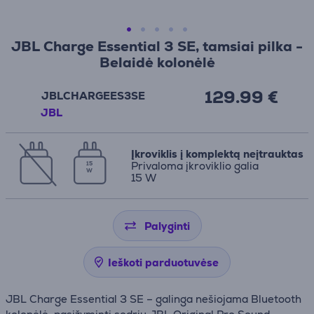
JBL Charge Essential 3 SE, tamsiai pilka -
Belaidė kolonėlė
129.99 €
JBLCHARGEES3SE
JBL
Įkroviklis į komplektą neįtrauktas
Privaloma įkroviklio galia
15
W
15 W
Palyginti
Ieškoti parduotuvėse
JBL Charge Essential 3 SE – galinga nešiojama Bluetooth