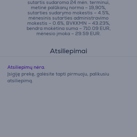
sutartis sudaroma 24 mėn. terminui,
metinė palūkanų norma – 19,90%,
sutarties sudarymo mokestis – 4.5%,
mėnesinis sutarties administravimo
mokestis – 0.6%, BVKKMN – 43.23%,
bendra mokėtina suma – 710.09 EUR,
mėnesio įmoka – 29.59 EUR.
Atsiliepimai
Atsiliepimų nėra.
Įsigiję prekę, galėsite tapti pirmuoju, palikusiu
atsiliepimą.