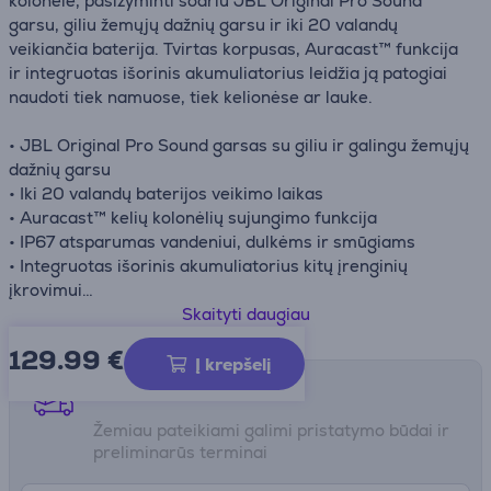
kolonėlė, pasižyminti sodriu JBL Original Pro Sound
garsu, giliu žemųjų dažnių garsu ir iki 20 valandų
veikiančia baterija. Tvirtas korpusas, Auracast™ funkcija
ir integruotas išorinis akumuliatorius leidžia ją patogiai
naudoti tiek namuose, tiek kelionėse ar lauke.
• JBL Original Pro Sound garsas su giliu ir galingu žemųjų
dažnių garsu
• Iki 20 valandų baterijos veikimo laikas
• Auracast™ kelių kolonėlių sujungimo funkcija
• IP67 atsparumas vandeniui, dulkėms ir smūgiams
• Integruotas išorinis akumuliatorius kitų įrenginių
įkrovimui
• Suderinama su JBL Portable programėle
Skaityti daugiau
129.99
€
Į krepšelį
Pristatymo būdai
Žemiau pateikiami galimi pristatymo būdai ir
preliminarūs terminai