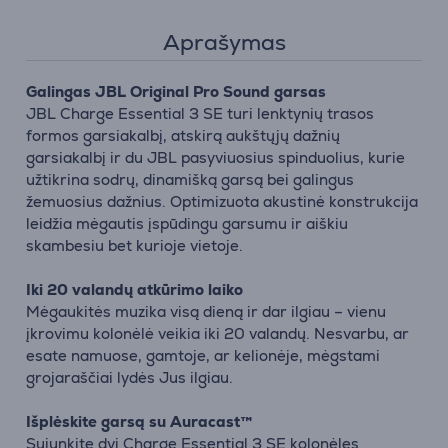
Aprašymas
Galingas JBL Original Pro Sound garsas
JBL Charge Essential 3 SE turi lenktynių trasos
formos garsiakalbį, atskirą aukštųjų dažnių
garsiakalbį ir du JBL pasyviuosius spinduolius, kurie
užtikrina sodrų, dinamišką garsą bei galingus
žemuosius dažnius. Optimizuota akustinė konstrukcija
leidžia mėgautis įspūdingu garsumu ir aiškiu
skambesiu bet kurioje vietoje.
Iki 20 valandų atkūrimo laiko
Mėgaukitės muzika visą dieną ir dar ilgiau – vienu
įkrovimu kolonėlė veikia iki 20 valandų. Nesvarbu, ar
esate namuose, gamtoje, ar kelionėje, mėgstami
grojaraščiai lydės Jus ilgiau.
Išplėskite garsą su Auracast™
Sujunkite dvi Charge Essential 3 SE kolonėles