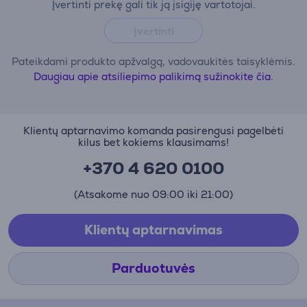
Įvertinti prekę gali tik ją įsigiję vartotojai.
Įvertinti
Pateikdami produkto apžvalgą, vadovaukitės taisyklėmis.
Daugiau apie atsiliepimo palikimą sužinokite čia.
Klientų aptarnavimo komanda pasirengusi pagelbėti
kilus bet kokiems klausimams!
+370 4 620 0100
(Atsakome nuo 09:00 iki 21:00)
Klientų aptarnavimas
Parduotuvės