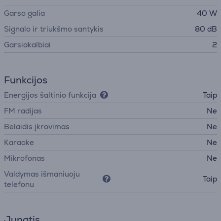
Garso galia
40 W
Signalo ir triukšmo santykis
80 dB
Garsiakalbiai
2
Funkcijos
Energijos šaltinio funkcija
Taip
FM radijas
Ne
Belaidis įkrovimas
Ne
Karaoke
Ne
Mikrofonas
Ne
Valdymas išmaniuoju
Taip
telefonu
Jungtis