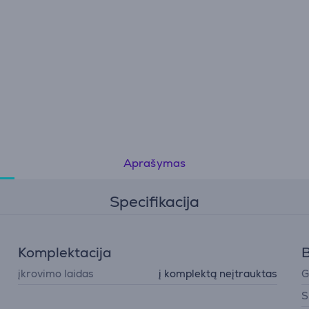
Aprašymas
Specifikacija
Komplektacija
B
įkrovimo laidas
į komplektą neįtrauktas
G
S