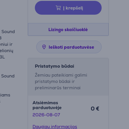
Į krepšelį
Lizingo skaičiuoklė
I Sound
8
niui ir
Ieškoti parduotuvėse
elionių
JBL
Pristatymo būdai
Žemiau pateikiami galimi
o Sound
pristatymo būdai ir
preliminarūs terminai
giams
s
Atsiėmimas
parduotuvėje
0 €
2026-08-07
Daugiau informacijos