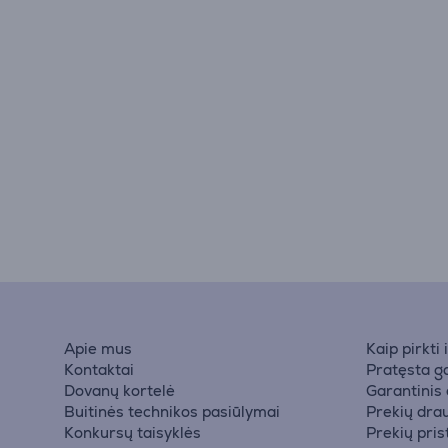
Apie mus
Kaip pirkti
Kontaktai
Pratęsta ga
Dovanų kortelė
Garantinis
Buitinės technikos pasiūlymai
Prekių dra
Konkursų taisyklės
Prekių pri