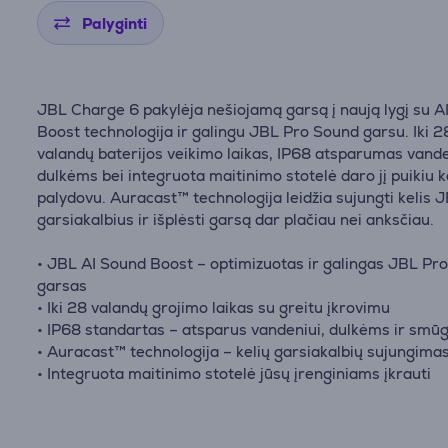
Palyginti
JBL Charge 6 pakylėja nešiojamą garsą į naują lygį su A
Boost technologija ir galingu JBL Pro Sound garsu. Iki 2
valandų baterijos veikimo laikas, IP68 atsparumas vande
dulkėms bei integruota maitinimo stotelė daro jį puikiu k
palydovu. Auracast™ technologija leidžia sujungti kelis 
garsiakalbius ir išplėsti garsą dar plačiau nei anksčiau.
• JBL AI Sound Boost – optimizuotas ir galingas JBL Pr
garsas
• Iki 28 valandų grojimo laikas su greitu įkrovimu
• IP68 standartas – atsparus vandeniui, dulkėms ir smū
• Auracast™ technologija – kelių garsiakalbių sujungima
• Integruota maitinimo stotelė jūsų įrenginiams įkrauti