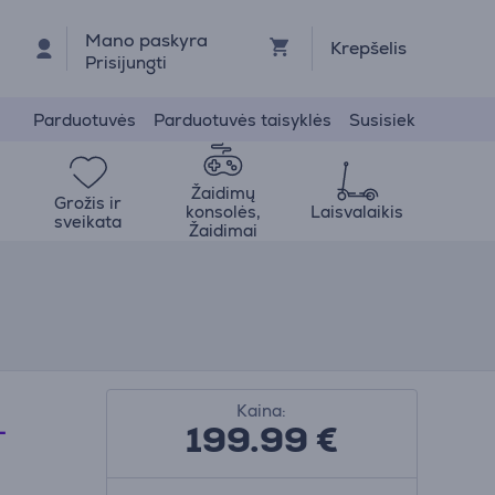
Mano paskyra
Krepšelis
Prisijungti
Parduotuvės
Parduotuvės taisyklės
Susisiek
Žaidimų
Grožis ir
konsolės,
Laisvalaikis
sveikata
Žaidimai
Kaina:
199.99
€
L