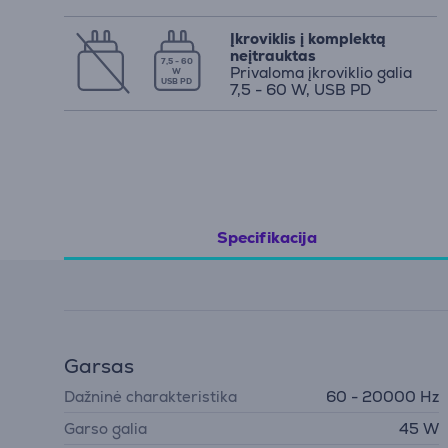
Įkroviklis į komplektą
neįtrauktas
7,5 - 60
Privaloma įkroviklio galia
W
USB PD
7,5 - 60 W, USB PD
Specifikacija
Garsas
Dažninė charakteristika
60 - 20000 Hz
Garso galia
45 W