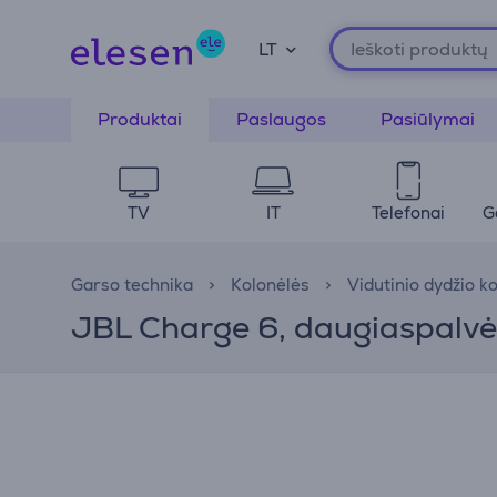
LT
Produktai
Paslaugos
Pasiūlymai
TV
IT
Telefonai
G
Garso technika
Kolonėlės
Vidutinio dydžio k
JBL Charge 6, daugiaspalvė 