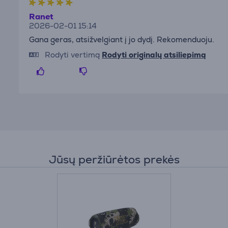
Ranet
2026-02-01 15:14
Gana geras, atsižvelgiant į jo dydį. Rekomenduoju.
Rodyti vertimą
Rodyti originalų atsiliepimą
Jūsų peržiūrėtos prekės