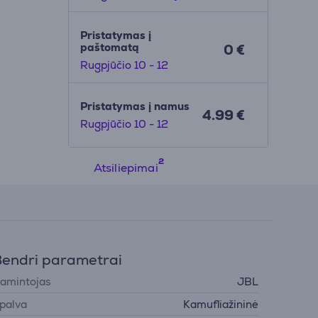
Pristatymas į
paštomatą
0 €
Rugpjūčio 10 - 12
Pristatymas į namus
4.99 €
Rugpjūčio 10 - 12
Atsiliepimai
endri parametrai
amintojas
JBL
palva
Kamufliažininė