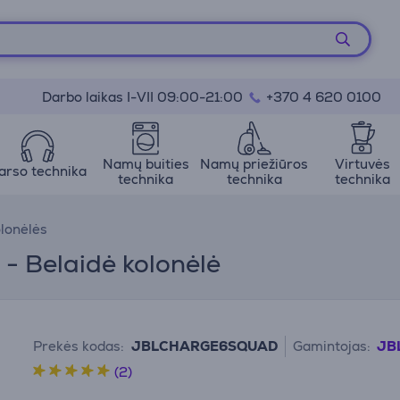
Darbo laikas I-VII 09:00-21:00
+370 4 620 0100
Namų buities
Namų priežiūros
Virtuvės
arso technika
technika
technika
technika
olonėlės
- Belaidė kolonėlė
Prekės kodas:
JBLCHARGE6SQUAD
Gamintojas:
JB
(2)