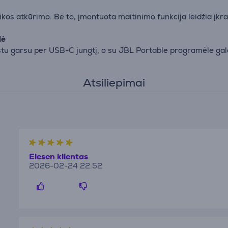
kos atkūrimo. Be to, įmontuota maitinimo funkcija leidžia įkra
lė
u garsu per USB-C jungtį, o su JBL Portable programėle galės
Atsiliepimai
Elesen klientas
2026-02-24 22:52