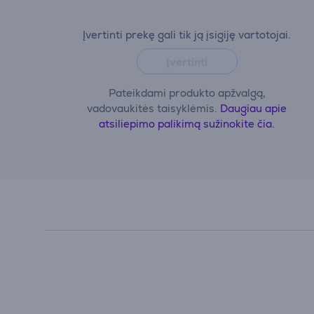
Įvertinti prekę gali tik ją įsigiję vartotojai.
Įvertinti
Pateikdami produkto apžvalgą,
vadovaukitės taisyklėmis.
Daugiau apie
atsiliepimo palikimą sužinokite čia.