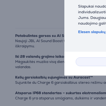
Slapukai naudoj
individualizuot
Jums. Daugiau i
naudojimo galit
Elesen slapukų 
Patobulintas garsas su AI Sound Boost
Naujoji JBL AI Sound Boost technologija realiuoju la
iškraipymu.
Iki 28 valandų grojimo laikas
Mėgaukitės muzika visą dieną ir naktį – 24 valandos
valandas.
Kelių garsiakalbių sujungimas su Auracast™
Sujunkite du Charge 6 garsiakalbius stereo režimu a
Atsparus IP68 standartas – sukurtas ekstremalio
Charge 6 yra atsparus smūgiams, dulkėms ir vandeniui