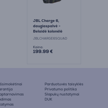
JBL Charge 6,
daugiaspalvė -
Belaidė kolonėlė
JBLCHARGE6SQUAD
Kaina:
199.99 €
 išsimokėtinai
Parduotuvės taisyklės
rantija
Privatumo politika
 aptarnavimas
Slapukų nustatymai
udimas
DUK
statymas