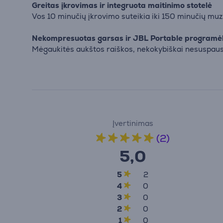
Greitas įkrovimas ir integruota maitinimo stotelė
Vos 10 minučių įkrovimo suteikia iki 150 minučių muzi
Nekompresuotas garsas ir JBL Portable programė
Mėgaukitės aukštos raiškos, nekokybiškai nesuspaust
Įvertinimas
(2)
5,0
5
2
4
0
3
0
2
0
1
0