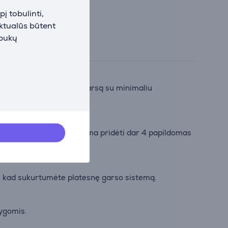
į tobulinti,
aktualūs būtent
apukų
 galingesnį, detalesnį garsą su minimaliu
ytime Boost režimą, galima pridėti dar 4 papildomas
s, kad sukurtumėte platesnę garso sistemą.
lygomis.