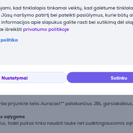
ami, kad tinklalapis tinkamai veiktų, kad galėtume tinklalap
i Jūsų naršymo patirtį bei pateikti pasiūlymus, kurie būtų 
nformacijos apie slapukus galite rasti bei sutikimą dėl sl
e išreikšti
privatumo politikoje
Aprašymas
politika
iku analizuoja muziką ir optimizuoja garso našumą, suteikdama
 nepertraukiamo grojimo su vienu įkrovimu, o įjungus JBL Pla
Nustatymai
Sutinku
rba prijunkite kelis Auracast™ palaikančius JBL garsiakalbiu
ms sąlygoms
, todėl puikiai tinka naudoti lauke net sudėtingiausiomis są