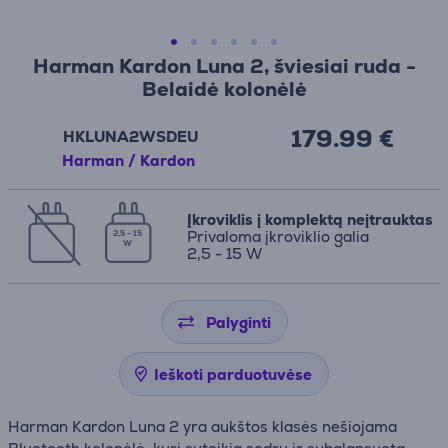
Harman Kardon Luna 2, šviesiai ruda -
Belaidė kolonėlė
179.99 €
HKLUNA2WSDEU
Harman / Kardon
Įkroviklis į komplektą neįtrauktas
Privaloma įkroviklio galia
2,5 - 15
W
2,5 - 15 W
Palyginti
Ieškoti parduotuvėse
Harman Kardon Luna 2 yra aukštos klasės nešiojama