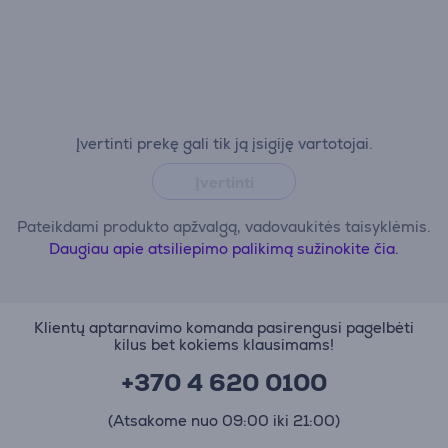
Įvertinti prekę gali tik ją įsigiję vartotojai.
Įvertinti
Pateikdami produkto apžvalgą, vadovaukitės taisyklėmis.
Daugiau apie atsiliepimo palikimą sužinokite čia.
Klientų aptarnavimo komanda pasirengusi pagelbėti
kilus bet kokiems klausimams!
+370 4 620 0100
(Atsakome nuo 09:00 iki 21:00)