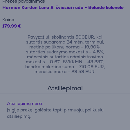
Prekės pavadinimas
Harman Kardon Luna 2, šviesiai ruda - Belaidė kolonėlė
Kaina
179.99 €
Pavyzdžiui, skolinantis 500EUR, kai
sutartis sudaroma 24 mėn. terminui,
metinė palūkanų norma – 19,90%,
sutarties sudarymo mokestis – 4.5%,
mėnesinis sutarties administravimo
mokestis – 0.6%, BVKKMN – 43.23%,
bendra mokėtina suma – 710.09 EUR,
mėnesio įmoka – 29.59 EUR.
Atsiliepimai
Atsiliepimų nėra.
Įsigiję prekę, galėsite tapti pirmuoju, palikusiu
atsiliepimą.