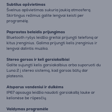
Subtilus apšvietimas
Švelnus apšvietimas sukuria jaukią atmosferą.
Skirtingus režimus galite lengvai keisti per
programėlę.
Paprastas belaidis prijungimas
Bluetooth ryšys leidžia greitai prijungti telefoną ar
kitus įrenginius. Galima prijungti kelis įrenginius ir
lengvai dalintis muzika.
Stereo garsas ir keli garsiakalbiai
Galite sujungti kelis garsiakalbius arba suporuoti du
Luna 2 į stereo sistemą, kad garsas būtų dar
platesnis.
Atsparus vandeniui ir dulkėms
IP67 apsauga leidžia naudoti garsiakalbį lauke ar
kelionėse be rūpesčių.
Valdymas programėle