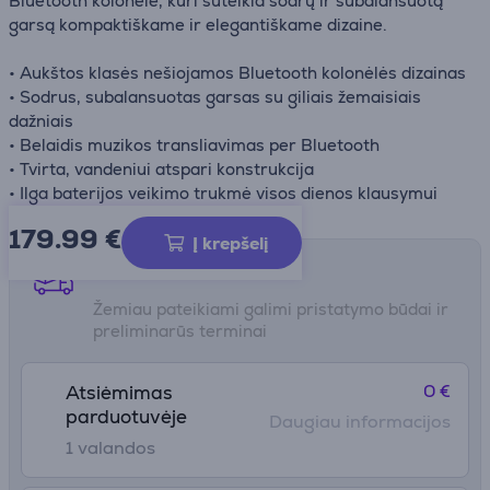
Bluetooth kolonėlė, kuri suteikia sodrų ir subalansuotą
garsą kompaktiškame ir elegantiškame dizaine.
• Aukštos klasės nešiojamos Bluetooth kolonėlės dizainas
• Sodrus, subalansuotas garsas su giliais žemaisiais
dažniais
• Belaidis muzikos transliavimas per Bluetooth
• Tvirta, vandeniui atspari konstrukcija
• Ilga baterijos veikimo trukmė visos dienos klausymui
179.99
€
Į krepšelį
Pristatymo būdai
Žemiau pateikiami galimi pristatymo būdai ir
preliminarūs terminai
0 €
Atsiėmimas
parduotuvėje
Daugiau informacijos
1 valandos