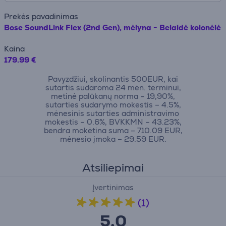
Prekės pavadinimas
Bose SoundLink Flex (2nd Gen), mėlyna - Belaidė kolonėlė
Kaina
179.99 €
Pavyzdžiui, skolinantis 500EUR, kai
sutartis sudaroma 24 mėn. terminui,
metinė palūkanų norma – 19,90%,
sutarties sudarymo mokestis – 4.5%,
mėnesinis sutarties administravimo
mokestis – 0.6%, BVKKMN – 43.23%,
bendra mokėtina suma – 710.09 EUR,
mėnesio įmoka – 29.59 EUR.
Atsiliepimai
Įvertinimas
(1)
5,0