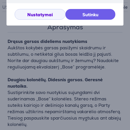
USB PD
Ne
Nustatymai
Sutinku
Aprašymas
Drąsus garsas dideliems nuotykiams
Aukštos kokybės garsas pasižymi skaidrumu ir
subtilumu, o netikėtai gilus bosas leidžia jį pajusti.
Norite dar daugiau aukštumų ir žemumų? Naudokite
reguliuojamą ekvalaizerį „Bose“ programėlėje.
Daugiau kolonėlių. Didesnis garsas. Geresnė
nuotaika.
Sustiprinkite savo nuotykius sujungdami dvi
suderinamas „Bose“ kolonėles. Stereo režimas
suteiks kairiojo ir dešiniojo kanalų garsą, o Party
režimas užtikrins nepamirštamą vakarėlio atmosferą.
Tiesiog paspauskite sparčiuosius mygtukus ant abiejų
kolonėlių.