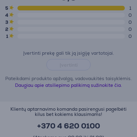
5
1
4
0
3
0
2
0
1
0
Įvertinti prekę gali tik ją įsigiję vartotojai.
Įvertinti
Pateikdami produkto apžvalgą, vadovaukitės taisyklėmis.
Daugiau apie atsiliepimo palikimą sužinokite čia.
Klientų aptarnavimo komanda pasirengusi pagelbėti
kilus bet kokiems klausimams!
+370 4 620 0100