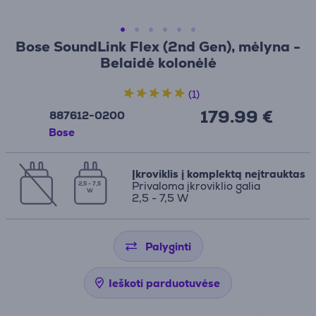
Bose SoundLink Flex (2nd Gen), mėlyna -
Belaidė kolonėlė
(1)
179.99 €
887612-0200
Bose
Įkroviklis į komplektą neįtrauktas
Privaloma įkroviklio galia
2,5 - 7,5
W
2,5 - 7,5 W
Palyginti
Ieškoti parduotuvėse