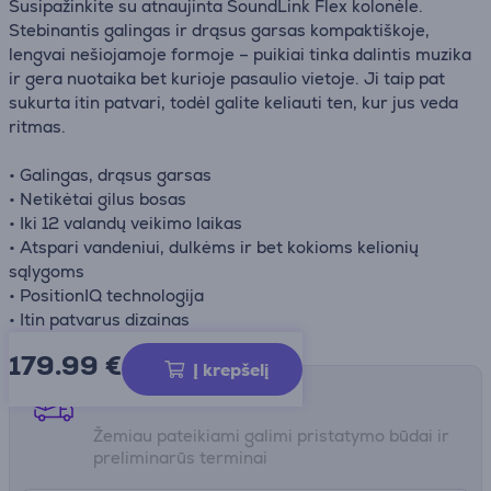
Susipažinkite su atnaujinta SoundLink Flex kolonėle.
Stebinantis galingas ir drąsus garsas kompaktiškoje,
lengvai nešiojamoje formoje – puikiai tinka dalintis muzika
ir gera nuotaika bet kurioje pasaulio vietoje. Ji taip pat
sukurta itin patvari, todėl galite keliauti ten, kur jus veda
ritmas.
• Galingas, drąsus garsas
• Netikėtai gilus bosas
• Iki 12 valandų veikimo laikas
• Atspari vandeniui, dulkėms ir bet kokioms kelionių
sąlygoms
• PositionIQ technologija
• Itin patvarus dizainas
179.99
€
Į krepšelį
Pristatymo būdai
Žemiau pateikiami galimi pristatymo būdai ir
preliminarūs terminai