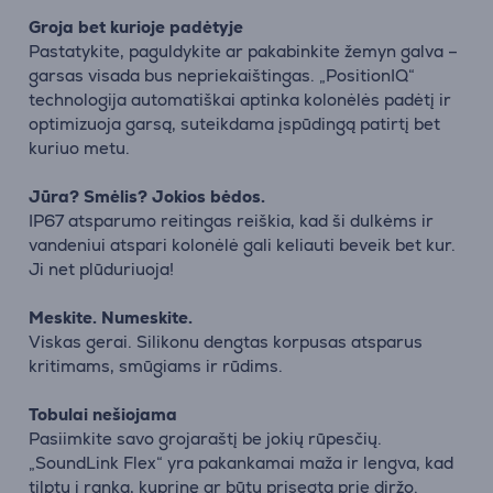
Groja bet kurioje padėtyje
Pastatykite, paguldykite ar pakabinkite žemyn galva –
garsas visada bus nepriekaištingas. „PositionIQ“
technologija automatiškai aptinka kolonėlės padėtį ir
optimizuoja garsą, suteikdama įspūdingą patirtį bet
kuriuo metu.
Jūra? Smėlis? Jokios bėdos.
IP67 atsparumo reitingas reiškia, kad ši dulkėms ir
vandeniui atspari kolonėlė gali keliauti beveik bet kur.
Ji net plūduriuoja!
Meskite. Numeskite.
Viskas gerai. Silikonu dengtas korpusas atsparus
kritimams, smūgiams ir rūdims.
Tobulai nešiojama
Pasiimkite savo grojaraštį be jokių rūpesčių.
„SoundLink Flex“ yra pakankamai maža ir lengva, kad
tilptų į ranką, kuprinę ar būtų prisegta prie diržo.