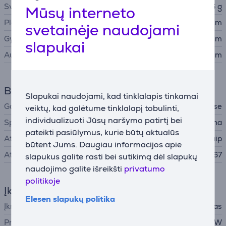
Svoris
586 g
Mūsų interneto
Plotis
20,1 cm
svetainėje naudojami
Gylis
5,2 cm
slapukai
Aukštis
9 cm
Bendri parametrai
Slapukai naudojami, kad tinklalapis tinkamai
Gamintojas
Bose
veiktų, kad galėtume tinklalapį tobulinti,
individualizuoti Jūsų naršymo patirtį bei
Spalva
Mėlyna
pateikti pasiūlymus, kurie būtų aktualūs
Atsparus vandeniui
Taip
būtent Jums. Daugiau informacijos apie
Atsparumo klasė (IP)
IP67
slapukus galite rasti bei sutikimą dėl slapukų
naudojimo galite išreikšti
privatumo
politikoje
Įkroviklis
Elesen slapukų politika
Įkroviklis
į komplektą neįtrauktas
Privaloma įkroviklio galia
2,5 - 7,5 W