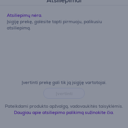
Atsiliepimai
Atsiliepimų nėra.
Įsigiję prekę, galėsite tapti pirmuoju, palikusiu
atsiliepimą.
Įvertinti prekę gali tik ją įsigiję vartotojai.
Įvertinti
Pateikdami produkto apžvalgą, vadovaukitės taisyklėmis.
Daugiau apie atsiliepimo palikimą sužinokite čia.