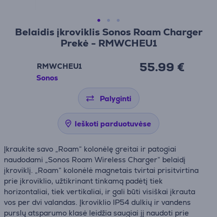
Belaidis įkroviklis Sonos Roam Charger
Prekė - RMWCHEU1
55.99 €
RMWCHEU1
Sonos
Palyginti
Ieškoti parduotuvėse
Įkraukite savo „Roam“ kolonėlę greitai ir patogiai
naudodami „Sonos Roam Wireless Charger“ belaidį
įkroviklį. „Roam“ kolonėlė magnetais tvirtai prisitvirtina
prie įkroviklio, užtikrinant tinkamą padėtį tiek
horizontaliai, tiek vertikaliai, ir gali būti visiškai įkrauta
vos per dvi valandas. Įkroviklio IP54 dulkių ir vandens
purslų atsparumo klasė leidžia saugiai jį naudoti prie