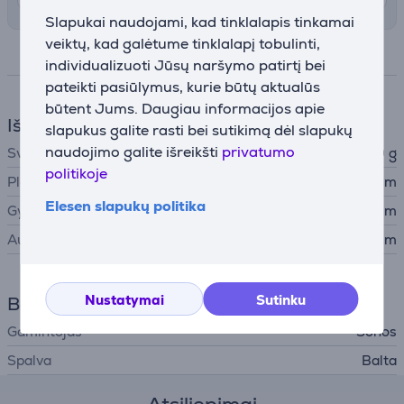
Slapukai naudojami, kad tinklalapis tinkamai
veiktų, kad galėtume tinklalapį tobulinti,
Specifikacija
individualizuoti Jūsų naršymo patirtį bei
pateikti pasiūlymus, kurie būtų aktualūs
būtent Jums. Daugiau informacijos apie
Išmatavimai
slapukus galite rasti bei sutikimą dėl slapukų
naudojimo galite išreikšti
privatumo
Svoris
120 g
politikoje
Plotis
6,2 cm
Elesen slapukų politika
Gylis
6 cm
Aukštis
1,5 cm
Nustatymai
Sutinku
Bendri parametrai
Gamintojas
Sonos
Spalva
Balta