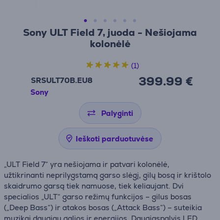
Sony ULT Field 7, juoda - Nešiojama
kolonėlė
(1)
399.99 €
SRSULT70B.EU8
Sony
Palyginti
Ieškoti parduotuvėse
„ULT Field 7“ yra nešiojama ir patvari kolonėlė,
užtikrinanti neprilygstamą garso slėgį, gilų bosą ir krištolo
skaidrumo garsą tiek namuose, tiek keliaujant. Dvi
specialios „ULT“ garso režimų funkcijos – gilus bosas
(„Deep Bass“) ir atakos bosas („Attack Bass“) – suteikia
muzikai daugiau galios ir energijos. Daugiaspalvis LED