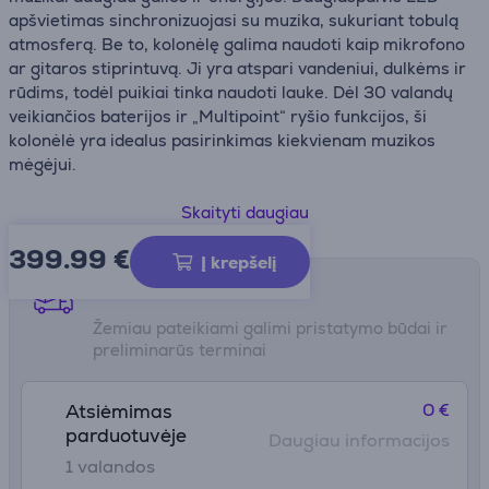
apšvietimas sinchronizuojasi su muzika, sukuriant tobulą
atmosferą. Be to, kolonėlę galima naudoti kaip mikrofono
ar gitaros stiprintuvą. Ji yra atspari vandeniui, dulkėms ir
rūdims, todėl puikiai tinka naudoti lauke. Dėl 30 valandų
veikiančios baterijos ir „Multipoint“ ryšio funkcijos, ši
kolonėlė yra idealus pasirinkimas kiekvienam muzikos
mėgėjui.
• Gilus bosas ir atakos bosas – muzikos energijai
Skaityti daugiau
• Daugiaspalvis LED apšvietimas – atmosferos kūrimui
399.99
€
• Atsparumas vandeniui, dulkėms ir rūdims
Į krepšelį
• 30 valandų baterijos veikimo laikas
Pristatymo būdai
Žemiau pateikiami galimi pristatymo būdai ir
preliminarūs terminai
0 €
Atsiėmimas
parduotuvėje
Daugiau informacijos
1 valandos