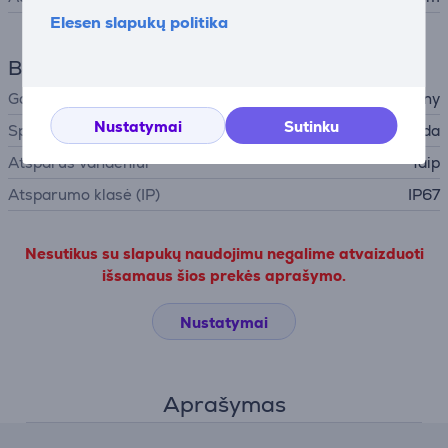
Elesen slapukų politika
Bendri parametrai
Gamintojas
Sony
Nustatymai
Sutinku
Spalva
Juoda
Atsparus vandeniui
Taip
Atsparumo klasė (IP)
IP67
Nesutikus su slapukų naudojimu negalime atvaizduoti
išsamaus šios prekės aprašymo.
Nustatymai
Aprašymas