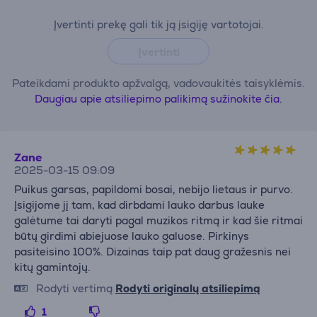
Įvertinti prekę gali tik ją įsigiję vartotojai.
Įvertinti
Pateikdami produkto apžvalgą, vadovaukitės taisyklėmis.
Daugiau apie atsiliepimo palikimą sužinokite čia.
Zane
2025-03-15 09:09
Puikus garsas, papildomi bosai, nebijo lietaus ir purvo.
Įsigijome jį tam, kad dirbdami lauko darbus lauke
galėtume tai daryti pagal muzikos ritmą ir kad šie ritmai
būtų girdimi abiejuose lauko galuose. Pirkinys
pasiteisino 100%. Dizainas taip pat daug gražesnis nei
kitų gamintojų.
Rodyti vertimą
Rodyti originalų atsiliepimą
1