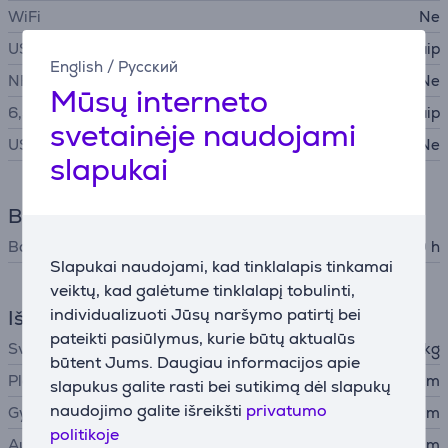
WiFi
Ne
USB-A
Taip
English
/
Русский
NFC
Ne
Mūsų interneto
6,3 mm garso įvestis
Taip
svetainėje naudojami
USB-C
Ne
slapukai
Baterija
Baterijos veikimo laikas
30 h
Slapukai naudojami, kad tinklalapis tinkamai
veiktų, kad galėtume tinklalapį tobulinti,
individualizuoti Jūsų naršymo patirtį bei
Išmatavimai
pateikti pasiūlymus, kurie būtų aktualūs
Svoris
6,3 kg
būtent Jums. Daugiau informacijos apie
Plotis
51,2 cm
slapukus galite rasti bei sutikimą dėl slapukų
naudojimo galite išreikšti
privatumo
Gylis
22,2 cm
politikoje
Aukštis
22,4 cm