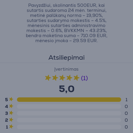
Pavyzdžiui, skolinantis 500EUR, kai
sutartis sudaroma 24 mėn. terminui,
metinė palūkanų norma – 19,90%,
sutarties sudarymo mokestis – 4.5%,
mėnesinis sutarties administravimo
mokestis – 0.6%, BVKKMN – 43.23%,
bendra mokėtina suma – 710.09 EUR,
mėnesio įmoka – 29.59 EUR.
Atsiliepimai
Įvertinimas
(1)
5,0
5
1
4
0
3
0
2
0
1
0