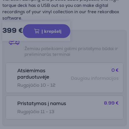
torque deck has a USB out so you can make digital
recordings of your vinyl collection in our free rekordbox
software.
399 €
Į krepšelį
Pristatymo būdai
Žemiau pateikiami galimi pristatymo būdai ir
preliminarūs terminai
0 €
Atsiėmimas
parduotuvėje
Daugiau informacijos
Rugpjūčio 10 - 12
8.99 €
Pristatymas į namus
Rugpjūčio 11 - 13