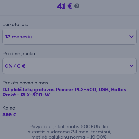
41 €
Laikotarpis
12
mėnesių
Pradinė įmoka
0% /
0 €
Prekės pavadinimas
DJ plokštelių grotuvas Pioneer PLX-500, USB, Baltas
Prekė - PLX-500-W
Kaina
399 €
Pavyzdžiui, skolinantis 500EUR, kai
sutartis sudaroma 24 mėn. terminui,
metinė palūkanų norma – 19,90%,