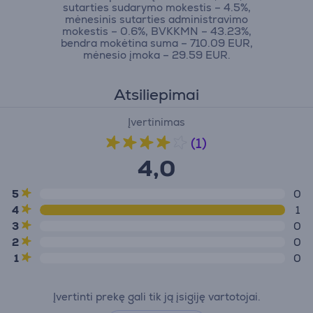
sutarties sudarymo mokestis – 4.5%,
mėnesinis sutarties administravimo
mokestis – 0.6%, BVKKMN – 43.23%,
bendra mokėtina suma – 710.09 EUR,
mėnesio įmoka – 29.59 EUR.
Atsiliepimai
Įvertinimas
(1)
4,0
5
0
4
1
3
0
2
0
1
0
Įvertinti prekę gali tik ją įsigiję vartotojai.