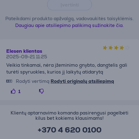
Įvertinti
Pateikdami produkto apžvalgą, vadovaukitės taisyklėmis.
Daugiau apie atsiliepimo palikimą sužinokite čia.
Elesen klientas
2025-09-21 11:25
Veikia tinkamai, nėra įžeminimo gnybto, dangtelis gali
turėti spyruokles, kurios jį laikytų atidarytą
Rodyti vertimą
Rodyti originalų atsiliepimą
1
Klientų aptarnavimo komanda pasirengusi pagelbėti
kilus bet kokiems klausimams!
+370 4 620 0100