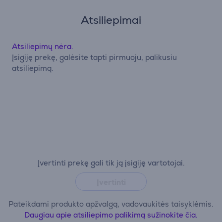
Atsiliepimai
Atsiliepimų nėra.
Įsigiję prekę, galėsite tapti pirmuoju, palikusiu
atsiliepimą.
Įvertinti prekę gali tik ją įsigiję vartotojai.
Įvertinti
Pateikdami produkto apžvalgą, vadovaukitės taisyklėmis.
Daugiau apie atsiliepimo palikimą sužinokite čia.