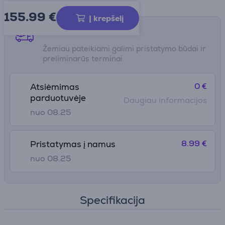
155.99
€
Į krepšelį
Pristatymo būdai
Žemiau pateikiami galimi pristatymo būdai ir
preliminarūs terminai
0 €
Atsiėmimas
parduotuvėje
Daugiau informacijos
nuo 08.25
8.99 €
Pristatymas į namus
nuo 08.25
Specifikacija