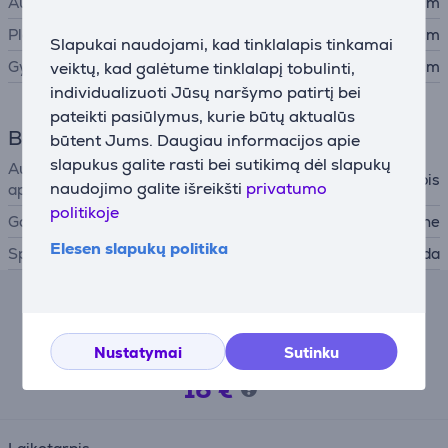
Aukštis
39 cm
Plotis
38,3 cm
Slapukai naudojami, kad tinklalapis tinkamai
Gylis
41,1 cm
veiktų, kad galėtume tinklalapį tobulinti,
individualizuoti Jūsų naršymo patirtį bei
pateikti pasiūlymus, kurie būtų aktualūs
Bendri parametrai
būtent Jums. Daugiau informacijos apie
slapukus galite rasti bei sutikimą dėl slapukų
Automobilinė garso
Automobilinis garsiakalbis
naudojimo galite išreikšti
privatumo
aparatūra
politikoje
Gamintojas
Alpine
Elesen slapukų politika
Spalva
Juoda
Lizingo skaičiuoklė
Nustatymai
Sutinku
Preliminari mėnesinė įmoka
16 €