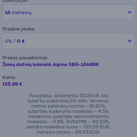
Laikotarpis
12
mėnesių
Pradinė įmoka
0% /
0 €
Prekės pavadinimas
Žemų dažnių kolonėlė Alpine SBG-1244BR
Kaina
155.99 €
Pavyzdžiui, skolinantis 500EUR, kai
sutartis sudaroma 24 mėn. terminui,
metinė palūkanų norma – 19,90%,
sutarties sudarymo mokestis – 4.5%,
mėnesinis sutarties administravimo
mokestis – 0.6%, BVKKMN – 43.23%,
bendra mokėtina suma – 710.09 EUR,
mėnesio įmoka – 29.59 EUR.