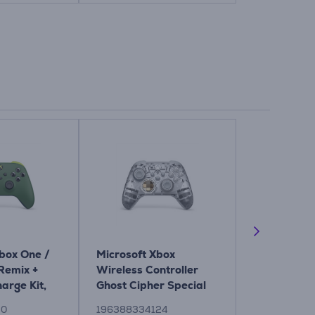
box One /
Microsoft Xbox
PDP Aftergl
Remix +
Wireless Controller
peršviečia
arge Kit,
Ghost Cipher Special
Žaidimų pul
idimų
Edition, Xbox Series
50
196388334124
7080560676