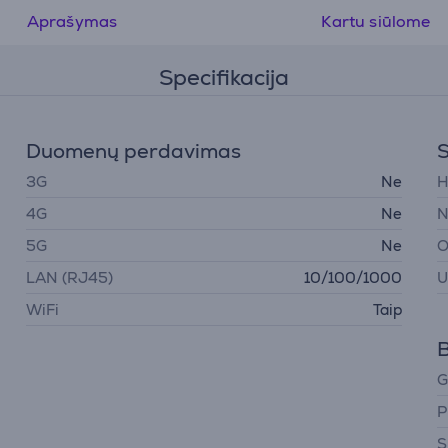
Aprašymas
Kartu siūlome
Specifikacija
Duomenų perdavimas
S
3G
Ne
H
4G
Ne
N
5G
Ne
O
LAN (RJ45)
10/100/1000
U
WiFi
Taip
B
G
P
S