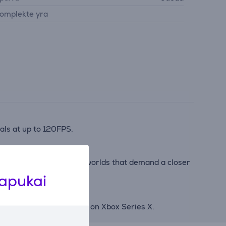
omplekte yra
als at up to 120FPS.
hitectures to result in worlds that demand a closer
lapukai
f Xbox look and play best on Xbox Series X.