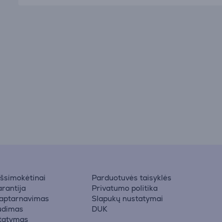
 išsimokėtinai
Parduotuvės taisyklės
rantija
Privatumo politika
 aptarnavimas
Slapukų nustatymai
udimas
DUK
statymas