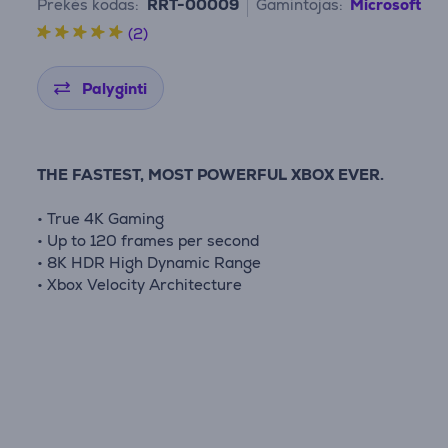
Prekės kodas:
RRT-00009
Gamintojas:
Microsoft
(2)
Palyginti
THE FASTEST, MOST POWERFUL XBOX EVER.
• True 4K Gaming
• Up to 120 frames per second
• 8K HDR High Dynamic Range
• Xbox Velocity Architecture