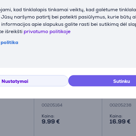
ami, kad tinklalapis tinkamai veiktų, kad galėtume tinklalap
Priedai
i Jūsų naršymo patirtį bei pateikti pasiūlymus, kurie būtų 
nformacijos apie slapukus galite rasti bei sutikimą dėl sl
e išreikšti
privatumo politikoje
politika
Nustatymai
Sutinku
ma Video
Adapteris Avinity High
Laidas Ham
/ HDMI,
Speed ​​HDMI 90° Prekė
High Speed,
 Prekė -
- 00205164
plated, 1 m
- 0020523
00205164
00205238
Kaina:
Kaina:
9.99 €
16.99 €