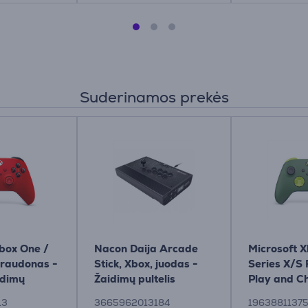
Suderinamos prekės
box One /
Nacon Daija Arcade
Microsoft X
 raudonas -
Stick, Xbox, juodas -
Series X/S 
idimų
Žaidimų pultelis
Play and Ch
žalias - Ža
13
3665962013184
1963881137