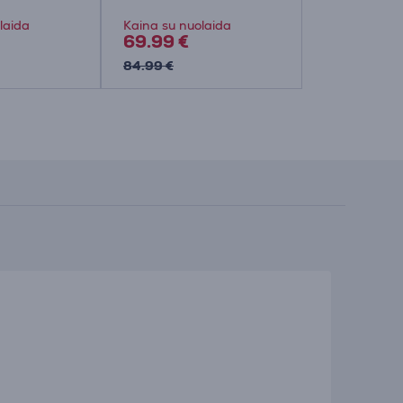
X/S, pilkas - Belaidis
žaidimų pultelis
laida
Kaina su nuolaida
Kaina:
69.99 €
39.99 €
84.99 €