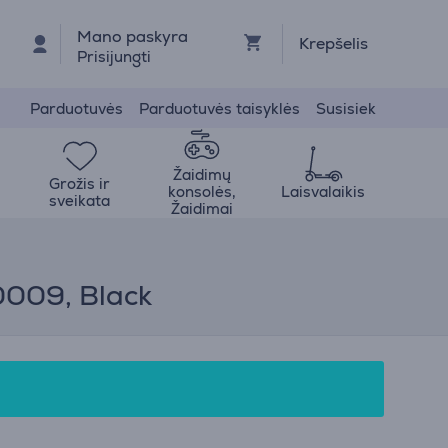
Mano paskyra
Krepšelis
Prisijungti
Parduotuvės
Parduotuvės taisyklės
Susisiek
Žaidimų
Grožis ir
konsolės,
Laisvalaikis
sveikata
Žaidimai
0009, Black