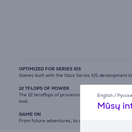
OPTIMIZED FOR SERIES X|S
Games built with the Xbox Series X|S development ki
12 TFLOPS OF POWER
The 12 teraflops of processing power housed in the 
English
/
Русск
look.
Mūsų in
GAME ON
From future adventures, to current obsessions, to cl