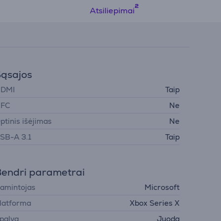
Atsiliepimai
ąsajos
DMI
Taip
FC
Ne
ptinis išėjimas
Ne
SB-A 3.1
Taip
endri parametrai
amintojas
Microsoft
latforma
Xbox Series X
palva
Juoda