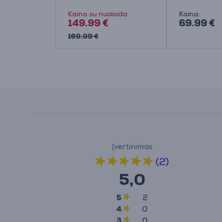
telis
Kaina su nuolaida
Kaina:
149.99 €
69.99 €
169.99 €
Įvertinimas
(2)
5,0
5
2
4
0
3
0