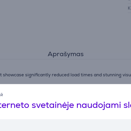
K
Aprašymas
t showcase significantly reduced load times and stunning visu
system on a chip (SOC) work with AMD’s Zen 2 and RDNA 2 arc
ий
terneto svetainėje naudojami s
assic titles, thousands of favorites across four generations o