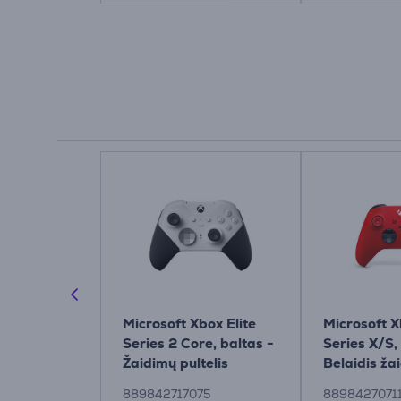
Xbox
Microsoft Xbox Elite
Microsoft X
ntroller,
Series 2 Core, baltas -
Series X/S,
Series X/S,
Žaidimų pultelis
Belaidis ža
laidis
pultelis
14
889842717075
8898427071