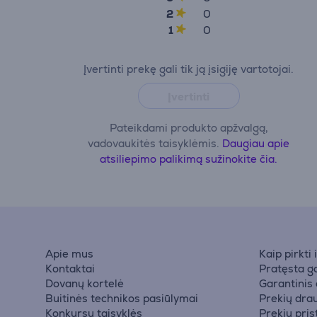
2
0
1
0
Įvertinti prekę gali tik ją įsigiję vartotojai.
Įvertinti
Pateikdami produkto apžvalgą,
vadovaukitės taisyklėmis.
Daugiau apie
atsiliepimo palikimą sužinokite čia.
Apie mus
Kaip pirkti
Kontaktai
Pratęsta ga
Dovanų kortelė
Garantinis
Buitinės technikos pasiūlymai
Prekių dra
Konkursų taisyklės
Prekių pri