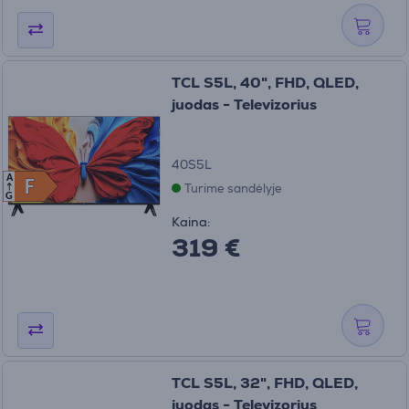
TCL S5L, 40", FHD, QLED,
juodas - Televizorius
40S5L
A
F
F
Turime sandėlyje
G
Kaina:
319 €
TCL S5L, 32", FHD, QLED,
juodas - Televizorius