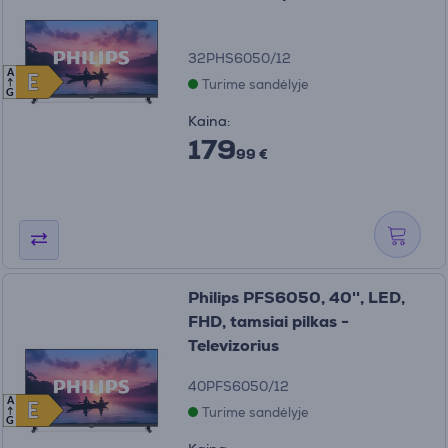
32PHS6050/12
A
E
E
Turime sandėlyje
G
Kaina:
179
99 €
Philips PFS6050, 40'', LED,
FHD, tamsiai pilkas -
Televizorius
40PFS6050/12
A
E
E
Turime sandėlyje
G