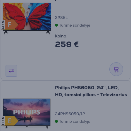
32S5L
A
F
F
Turime sandėlyje
G
Kaina:
259 €
Philips PHS6050, 24'', LED,
HD, tamsiai pilkas - Televizorius
24PHS6050/12
A
E
E
Turime sandėlyje
G