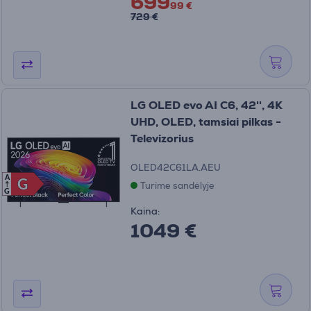
699
99 €
729 €
LG OLED evo AI C6, 42'', 4K
UHD, OLED, tamsiai pilkas -
Televizorius
OLED42C61LA.AEU
A
G
G
Turime sandėlyje
G
Kaina:
1049 €