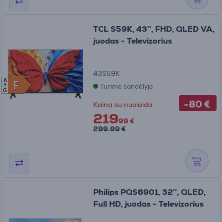
TCL S59K, 43'', FHD, QLED VA,
juodas - Televizorius
43S59K
A
F
F
Turime sandėlyje
G
-80 €
Kaina su nuolaida
219
99 €
299.99 €
Philips PQS6901, 32'', QLED,
Full HD, juodas - Televizorius