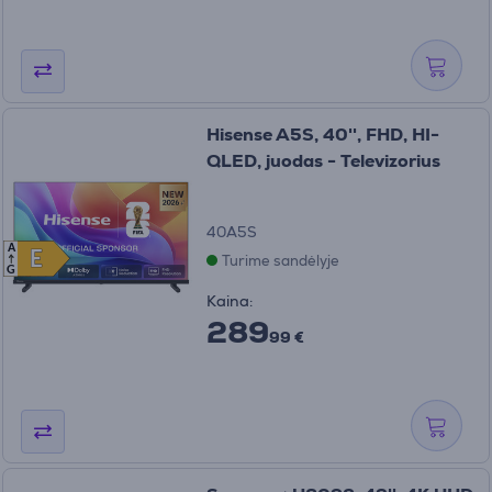
Hisense A5S, 40'', FHD, HI-
QLED, juodas - Televizorius
40A5S
A
E
E
Turime sandėlyje
G
Kaina:
289
99 €