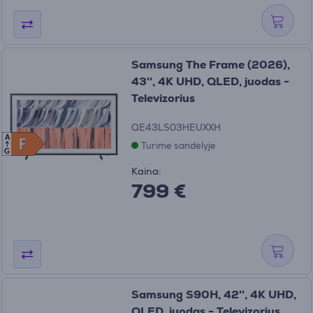
Samsung The Frame (2026),
43'', 4K UHD, QLED, juodas -
Televizorius
QE43LS03HEUXXH
A
F
F
Turime sandėlyje
G
Kaina:
799 €
Samsung S90H, 42'', 4K UHD,
OLED, juodas - Televizorius