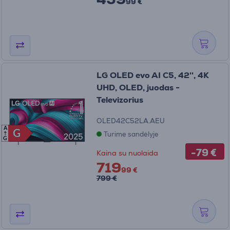
99 €
LG OLED evo AI C5, 42'', 4K
UHD, OLED, juodas -
Televizorius
OLED42C52LA.AEU
A
G
G
Turime sandėlyje
G
-79 €
Kaina su nuolaida
719
99 €
799 €