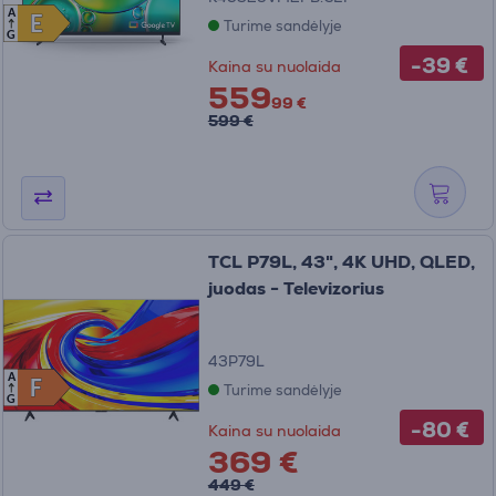
A
E
E
Turime sandėlyje
G
-39 €
Kaina su nuolaida
559
99 €
599 €
TCL P79L, 43", 4K UHD, QLED,
juodas - Televizorius
43P79L
A
F
F
Turime sandėlyje
G
-80 €
Kaina su nuolaida
369 €
449 €