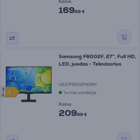
Kaina:
169
99 €
Samsung F6002F, 27'', Full HD,
LED, juodas - Televizorius
UE27F6002FKXXH
A
E
E
Turime sandėlyje
G
Kaina:
209
99 €