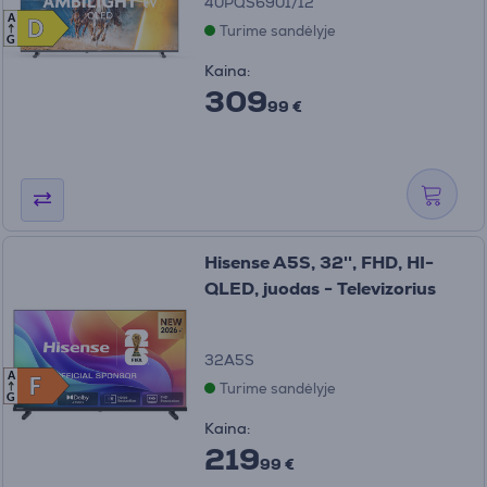
40PQS6901/12
A
D
D
Turime sandėlyje
G
Kaina:
309
99 €
Hisense A5S, 32'', FHD, HI-
QLED, juodas - Televizorius
32A5S
A
F
F
Turime sandėlyje
G
Kaina:
219
99 €