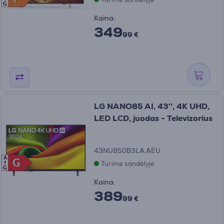
G
Kaina:
349
99 €
LG NANO85 AI, 43'', 4K UHD,
LED LCD, juodas - Televizorius
43NU850B3LA.AEU
A
G
G
Turime sandėlyje
G
Kaina:
389
99 €