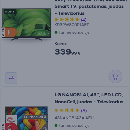
Smart TV, pastatomas, juodas
- Televizorius
(4)
KD32W800P1AEP
A
F
F
Turime sandėlyje
G
Kaina:
339
99 €
LG NANO81 AI, 43'', LED LCD,
NanoCell, juodas - Televizorius
(5)
43NANO81A3A.AEU
Turime sandėlyje
A
G
G