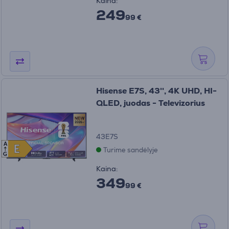
Kaina:
249
99 €
Hisense E7S, 43'', 4K UHD, HI-
QLED, juodas - Televizorius
43E7S
A
E
E
Turime sandėlyje
G
Kaina:
349
99 €