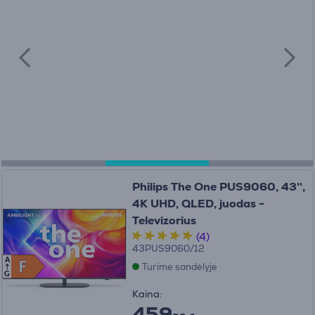
Philips The One PUS9060, 43'',
4K UHD, QLED, juodas -
Televizorius
(4)
43PUS9060/12
A
F
F
Turime sandėlyje
G
Kaina:
459