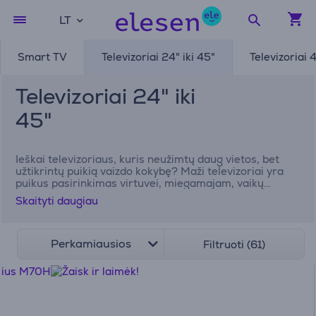
LT
Smart TV
Televizoriai 24" iki 45"
Televizoriai 4
Televizoriai 24" iki
45"
Ieškai televizoriaus, kuris neužimtų daug vietos, bet
užtikrintų puikią vaizdo kokybę? Maži televizoriai yra
puikus pasirinkimas virtuvei, miegamajam, vaikų
kambariui, darbo kabinetui ar kitoms nedidelėms
Skaityti daugiau
erdvėms. Šioje kategorijoje rasi įvairių dydžių modelius
– nuo televizorių 24 colių iki 45 colių ekranų. Nepaisant
kompaktiškų matmenų, šiuolaikiniai televizoriai siūlo
aukštą vaizdo kokybę, išmaniąsias funkcijas ir patogų
Perkamiausios
Filtruoti (61)
naudojimą kasdien. Rinkis iš patikimų gamintojų, tokių
kaip Samsung, LG, Philips, Sony ir kitų, bei atrask
televizorių, kuris puikiai tiks tavo namams.