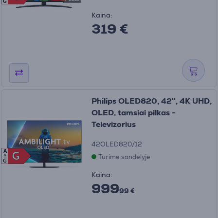
G
Kaina:
319 €
Philips OLED820, 42'', 4K UHD,
OLED, tamsiai pilkas -
Televizorius
42OLED820/12
A
G
G
Turime sandėlyje
G
Kaina:
999
99 €