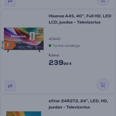
Hisense A4S, 40'', Full HD, LED
LCD, juodas - Televizorius
40A4S
A
F
F
Turime sandėlyje
G
Kaina:
239
99 €
eStar 24R2T2, 24'', LED, HD,
juodas - Televizorius