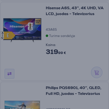
Hisense A6S, 43'', 4K UHD, VA
LCD, juodas - Televizorius
43A6S
A
E
E
Turime sandėlyje
G
Kaina:
319
99 €
Philips PQS6901, 40'', QLED,
Full HD, juodas - Televizorius