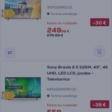
32PQS6901/12
A
E
E
Turime sandėlyje
G
-30 €
Kaina su nuolaida
249
99 €
279.99 €
Sony Bravia 2 II S25M, 43", 4K
UHD, LED LCD, juodas -
Televizorius
K43S25M2PB.CEI
A
E
E
Turime sandėlyje
G
-39 €
Kaina su nuolaida