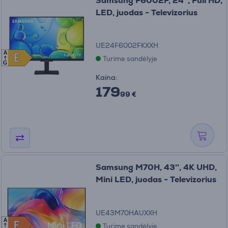
Samsung F6002F, 24'', Full HD,
LED, juodas - Televizorius
UE24F6002FKXXH
A
E
E
Turime sandėlyje
G
Kaina:
179
99 €
Samsung M70H, 43'', 4K UHD,
Mini LED, juodas - Televizorius
UE43M70HAUXXH
A
F
F
Turime sandėlyje