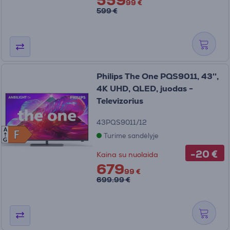
559
99 €
599 €
Philips The One PQS9011, 43'',
4K UHD, QLED, juodas -
Televizorius
43PQS9011/12
A
F
F
Turime sandėlyje
G
-20 €
Kaina su nuolaida
679
99 €
699.99 €