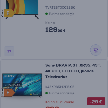
TVRTEST00032BK
A
E
E
Turime sandėlyje
G
Kaina:
129
99 €
Sony BRAVIA 3 II XR35, 43'',
4K UHD, LED LCD, juodas -
Televizorius
K43XR35M2PB.CEI
A
F
F
Turime sandėlyje
G
-29 €
Kaina su nuolaida