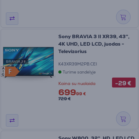
Sony BRAVIA 3 II XR39, 43'',
4K UHD, LED LCD, juodas -
Televizorius
K43XR39M2PB.CEI
A
F
F
Turime sandėlyje
G
-29 €
Kaina su nuolaida
699
99 €
729 €
Sony W800, 32'', HD, LED LCD,