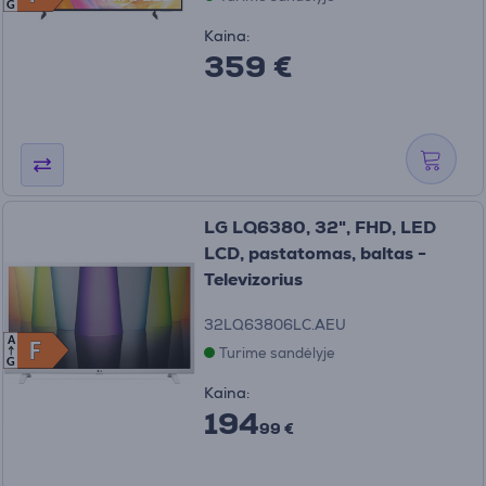
G
Kaina:
359 €
LG LQ6380, 32", FHD, LED
LCD, pastatomas, baltas -
Televizorius
32LQ63806LC.AEU
A
F
F
Turime sandėlyje
G
Kaina:
194
99 €