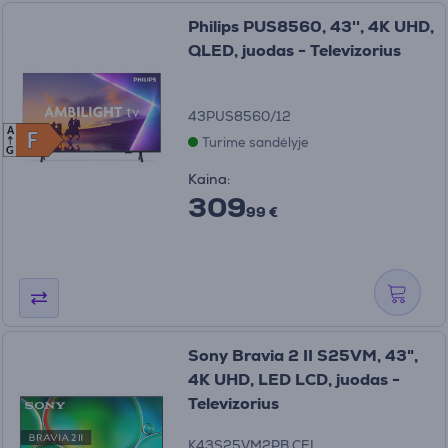
Philips PUS8560, 43'', 4K UHD,
QLED, juodas - Televizorius
43PUS8560/12
A
F
F
Turime sandėlyje
G
Kaina:
309
99 €
Sony Bravia 2 II S25VM, 43",
4K UHD, LED LCD, juodas -
Televizorius
K43S25VM2PB.CEI