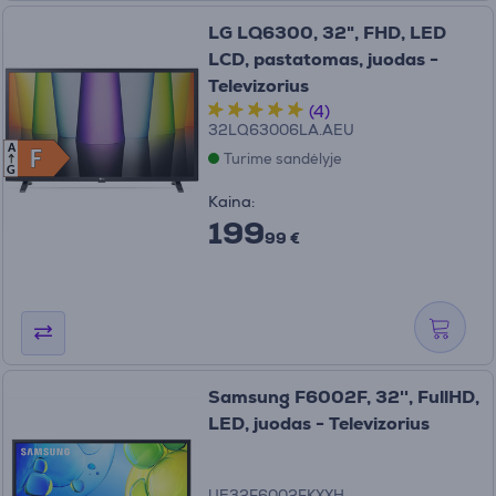
LG LQ6300, 32", FHD, LED
LCD, pastatomas, juodas -
Televizorius
(4)
32LQ63006LA.AEU
A
F
F
Turime sandėlyje
G
Kaina:
199
99 €
Samsung F6002F, 32'', FullHD,
LED, juodas - Televizorius
UE32F6002FKXXH