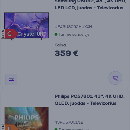
Samsung U8092, 43'', 4K UHD,
LED LCD, juodas - Televizorius
UE43U8092HUXXH
A
G
G
Turime sandėlyje
G
Kaina:
359 €
Philips PQS7801, 43'', 4K UHD,
QLED, juodas - Televizorius
43PQS7801/12
A
F
F
Turime sandėlyje