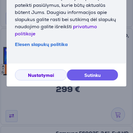
pateikti pasiūlymus, kurie būtų aktualūs
būtent Jums. Daugiau informacijos apie
slapukus galite rasti bei sutikimą dėl slapukų
naudojimo galite išreikšti
privatumo
politikoje
Samsung F6002F, 40'', FullHD,
LED, juodas - Televizorius
Elesen slapukų politika
UE40F6002FKXXH
A
F
F
Turime sandėlyje
G
Nustatymai
Sutinku
Kaina:
299 €