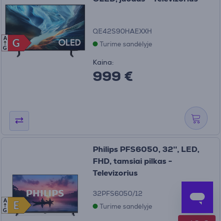
QE42S90HAEXXH
A
G
G
Turime sandėlyje
G
Kaina:
999 €
Philips PFS6050, 32'', LED,
FHD, tamsiai pilkas -
Televizorius
32PFS6050/12
A
E
E
Turime sandėlyje
G