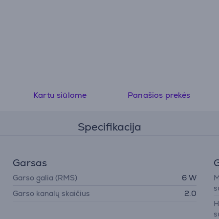
Kartu siūlome
Panašios prekės
Specifikacija
Garsas
Garso galia (RMS)
6 W
M
s
Garso kanalų skaičius
2.0
H
s