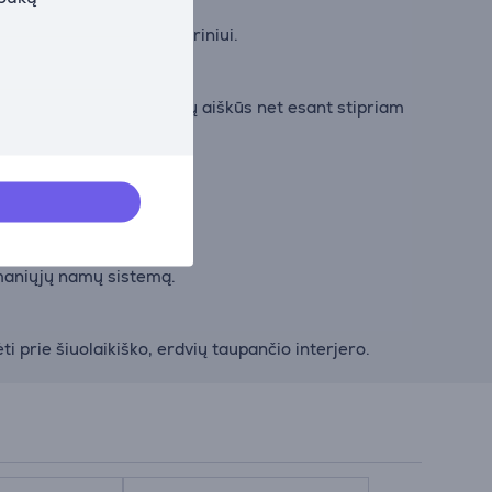
esnį vaizdą įvairiam turiniui.
rina, kad dialogai išliktų aiškūs net esant stipriam
šmaniųjų namų sistemą.
i prie šiuolaikiško, erdvių taupančio interjero.