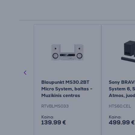
5109, 2.0,
Blaupunkt MS30.2BT
Sony BRAVI
so sistema
Micro System, baltas -
System 6, 5
B5109/10
Muzikinis centras
Atmos, juo
sistema
RTVBLMS033
HTS60.CEL
Kaina:
Kaina:
139.99 €
499.99 €