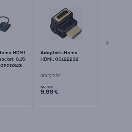
 Hama HDMI
Adapteris Hama
Laidas Ha
socket, 0.15
HDMI, 00122232
HDMI Cable
 00200343
Ethernet, 1
00205025
00122232
00205025
Kaina:
Kaina su nuo
9.99 €
12.99 €
19.99 €