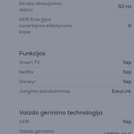
Ekrano atnaujinimo
50 Hz
dažnis
HDR Energijos
suvartojimo efektyvumo
G
klasė
Funkcijos
Smart TV
Taip
Netflix
Taip
Disney+
Taip
Jungimo patobulinimas
EasyLink
Vaizdo gerinimo technologija
HDR
Taip
Vaizdo gerinimo