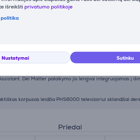
e išreikšti
privatumo politikoje
enų kontrastą bei spalvų gylį, suteikdamas natūralesnį ir ryšk
politika
mus, tiek klausydamiesi muzikos. Vocal Boost technologija užtik
Nustatymai
Sutinku
ą – akimirksniu pasiekite mėgstamas programėles ir serialus.
 Assistant. Dėl Matter palaikymo jis lengvai integruojamas į i
aktiškas korpusas leidžia PHS6000 televizoriui sklandžiai derėt
Priedai