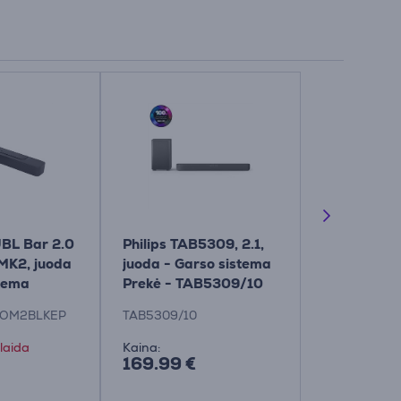
BL Bar 2.0
Philips TAB5309, 2.1,
Samsung 
 MK2, juoda
juoda - Garso sistema
Ultra Slim, 
stema
Prekė - TAB5309/10
- Garso si
IOM2BLKEP
TAB5309/10
HW-S800D/
laida
Kaina:
Kaina:
169.99 €
299.99 €