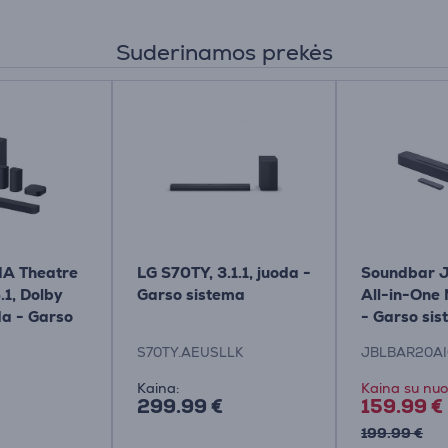
Suderinamos prekės
A Theatre
LG S70TY, 3.1.1, juoda -
Soundbar J
.1, Dolby
Garso sistema
All-in-One
da - Garso
- Garso si
S70TY.AEUSLLK
JBLBAR20A
Kaina:
Kaina su nuo
299.99 €
159.99 €
199.99 €