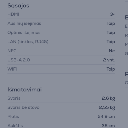
Sąsajos
HDMI
3×
B
Ausinių išėjimas
Taip
E
Optinis išėjimas
Taip
R
LAN (tinklas, RJ45)
Taip
M
NFC
Ne
G
USB-A 2.0
2 vnt.
WiFi
Taip
P
O
Išmatavimai
Svoris
2,6 kg
Svoris be stovo
2,55 kg
Plotis
54,9 cm
Aukštis
36 cm