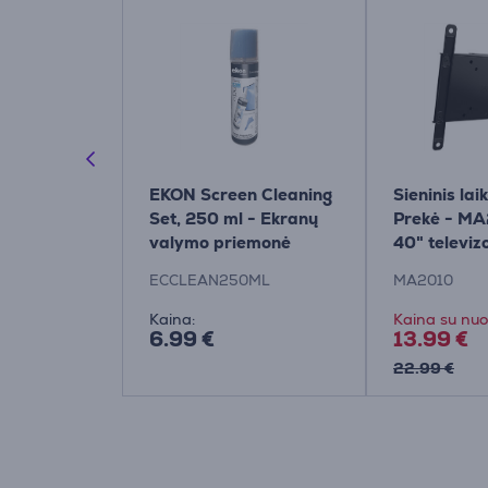
ips HDMI
EKON Screen Cleaning
Sieninis lai
 Hz, 5 m,
Set, 250 ml - Ekranų
Prekė - MA
-
valymo priemonė
40" televiz
G/00
00
ECCLEAN250ML
MA2010
Kaina:
Kaina su nuo
6.99 €
13.99 €
22.99 €