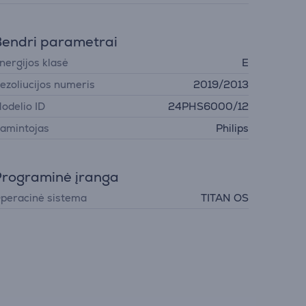
endri parametrai
nergijos klasė
E
ezoliucijos numeris
2019/2013
odelio ID
24PHS6000/12
amintojas
Philips
rograminė įranga
peracinė sistema
TITAN OS