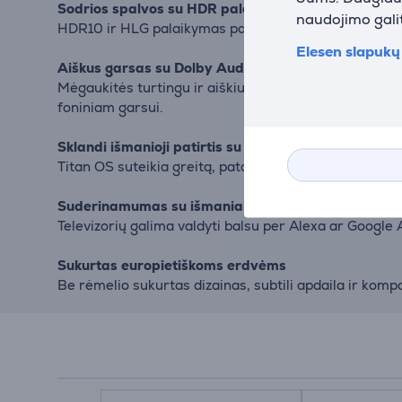
Sodrios spalvos su HDR palaikymu
naudojimo galit
HDR10 ir HLG palaikymas pagerina šviesių ir tamsių sc
Elesen slapukų 
Aiškus garsas su Dolby Audio
Mėgaukitės turtingu ir aiškiu garsu tiek žiūrėdami fil
foniniam garsui.
Sklandi išmanioji patirtis su Titan OS
Titan OS suteikia greitą, patogų ir intuityvų naršym
Suderinamumas su išmaniaisiais namais
Televizorių galima valdyti balsu per Alexa ar Google
Sukurtas europietiškoms erdvėms
Be rėmelio sukurtas dizainas, subtili apdaila ir komp