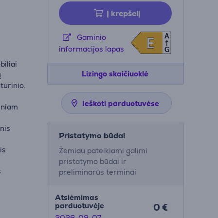
Į krepšelį
A
Gaminio
E
E
informacijos lapas
G
iliai
Lizingo skaičiuoklė
ų
turinio.
Ieškoti parduotuvėse
esniam
nis
Pristatymo būdai
is
Žemiau pateikiami galimi
pristatymo būdai ir
s
preliminarūs terminai
Atsiėmimas
parduotuvėje
0 €
2026-08-07