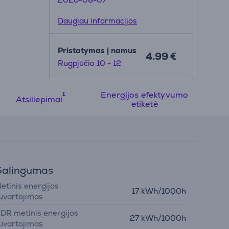
Daugiau informacijos
Pristatymas į namus
4.99 €
Rugpjūčio 10 - 12
Energijos efektyvumo
Atsiliepimai
etiketė
Galingumas
etinis energijos
17 kWh/1000h
uvartojimas
DR metinis energijos
27 kWh/1000h
uvartojimas