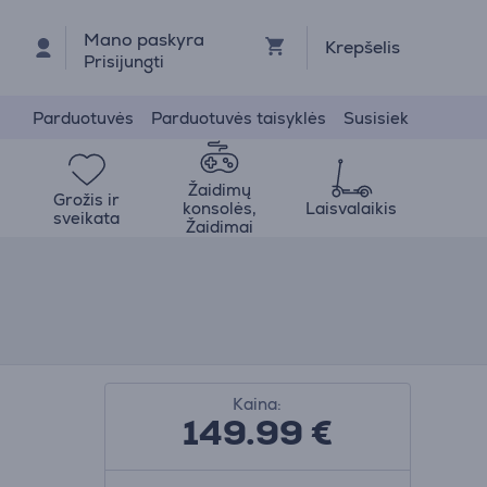
Mano paskyra
Krepšelis
Prisijungti
Parduotuvės
Parduotuvės taisyklės
Susisiek
Žaidimų
Grožis ir
konsolės,
Laisvalaikis
sveikata
Žaidimai
Kaina:
149.99
€