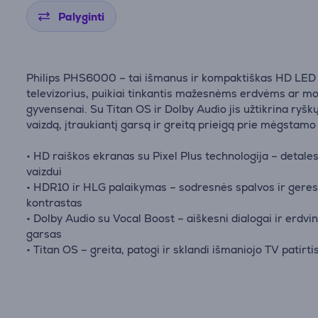
Palyginti
Philips PHS6000 – tai išmanus ir kompaktiškas HD LED
televizorius, puikiai tinkantis mažesnėms erdvėms ar mob
gyvensenai. Su Titan OS ir Dolby Audio jis užtikrina ryšk
vaizdą, įtraukiantį garsą ir greitą prieigą prie mėgstamo 
• HD raiškos ekranas su Pixel Plus technologija – detal
vaizdui
• HDR10 ir HLG palaikymas – sodresnės spalvos ir geres
kontrastas
• Dolby Audio su Vocal Boost – aiškesni dialogai ir erdvin
garsas
• Titan OS – greita, patogi ir sklandi išmaniojo TV patirti