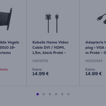
kiklis Vogels
Kabelis Hama Video
Adapteris
2010 19-
Cable DVI / HDMI,
plug > VGA 
oriams
1,5m, black Prekė -
m Prekė -
00200715
00200715
00200343
laida
Kaina:
Kaina:
14.99 €
14.99 €