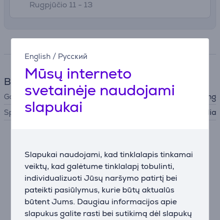
Rugpjūčio 11 - 13
Specifikacija
English
/
Русский
Mūsų interneto
Bendri parametrai
svetainėje naudojami
Gamintojas
Samsung
slapukai
Spalva
Žalia
Nesutikus su slapukų naudojimu negalime atvaizduoti
išsamaus šios prekės aprašymo.
Slapukai naudojami, kad tinklalapis tinkamai
veiktų, kad galėtume tinklalapį tobulinti,
Nustatymai
individualizuoti Jūsų naršymo patirtį bei
pateikti pasiūlymus, kurie būtų aktualūs
būtent Jums. Daugiau informacijos apie
slapukus galite rasti bei sutikimą dėl slapukų
Aprašymas