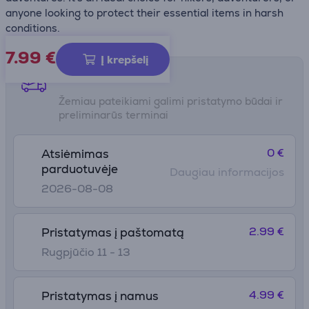
anyone looking to protect their essential items in harsh
conditions.
7.99
€
Į krepšelį
Pristatymo būdai
Žemiau pateikiami galimi pristatymo būdai ir
preliminarūs terminai
0 €
Atsiėmimas
parduotuvėje
Daugiau informacijos
2026-08-08
2.99 €
Pristatymas į paštomatą
Rugpjūčio 11 - 13
4.99 €
Pristatymas į namus