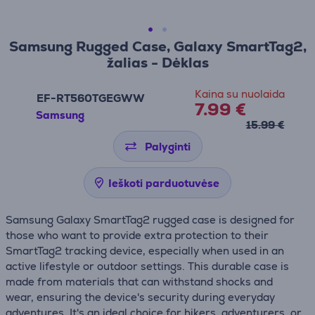
Samsung Rugged Case, Galaxy SmartTag2,
žalias - Dėklas
Kaina su nuolaida
EF-RT560TGEGWW
7.99 €
Samsung
15.99 €
Palyginti
Ieškoti parduotuvėse
Samsung Galaxy SmartTag2 rugged case is designed for
those who want to provide extra protection to their
SmartTag2 tracking device, especially when used in an
active lifestyle or outdoor settings. This durable case is
made from materials that can withstand shocks and
wear, ensuring the device's security during everyday
adventures. It's an ideal choice for hikers, adventurers, or