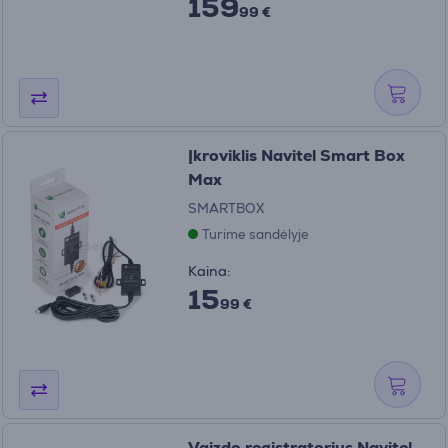
159
99 €
Įkroviklis Navitel Smart Box
Max
SMARTBOX
Turime sandėlyje
Kaina:
15
99 €
Vaizdo registratorius Navitel