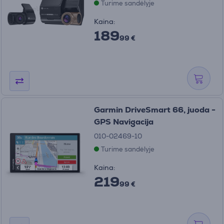
Turime sandėlyje
Kaina:
189
99 €
Garmin DriveSmart 66, juoda -
GPS Navigacija
010-02469-10
Turime sandėlyje
Kaina:
219
99 €