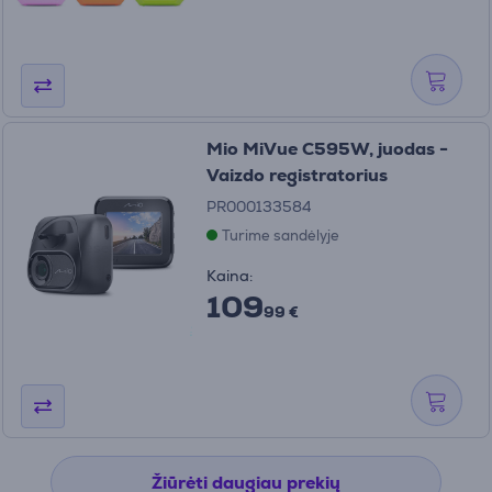
Mio MiVue C595W, juodas -
Vaizdo registratorius
PR000133584
Turime sandėlyje
Kaina:
109
99 €
Žiūrėti daugiau prekių