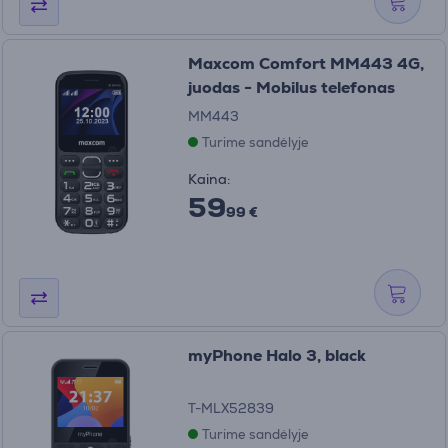
Maxcom Comfort MM443 4G,
juodas - Mobilus telefonas
MM443
Turime sandėlyje
Kaina:
59
99 €
myPhone Halo 3, black
T-MLX52839
Turime sandėlyje