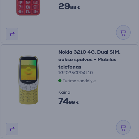
29
99 €
Nokia 3210 4G, Dual SIM,
aukso spalvos - Mobilus
telefonas
1GF025CPD4L10
Turime sandėlyje
Kaina:
74
99 €