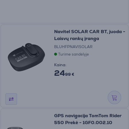
Navitel SOLAR CAR BT, juoda -
Laisvų rankų įranga
BLUHFPNAVISOLAR
Turime sandėlyje
Kaina:
24
99 €
GPS navigacija TomTom Rider
550 Prekė - 1GF0.002.10