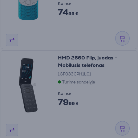
Kaina:
74
99 €
HMD 2660 Flip, juodas -
Mobilusis telefonas
1GF033CPH1L01
Turime sandėlyje
Kaina:
79
99 €