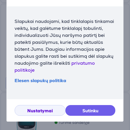
Mobilus telefonas myPhone
Halo Easy, juodas Prekė-T-
Slapukai naudojami, kad tinklalapis tinkamai
MLX08894
veiktų, kad galėtume tinklalapį tobulinti,
T-MLX08894
individualizuoti Jūsų naršymo patirtį bei
Turime sandėlyje
pateikti pasiūlymus, kurie būtų aktualūs
Kaina:
būtent Jums. Daugiau informacijos apie
29
slapukus galite rasti bei sutikimą dėl slapukų
99 €
naudojimo galite išreikšti
privatumo
politikoje
Elesen slapukų politika
Nokia 3210 4G, Dual SIM,
mėlynas - Mobilus telefonas
Nustatymai
Sutinku
1GF025CPJ2L11
Turime sandėlyje