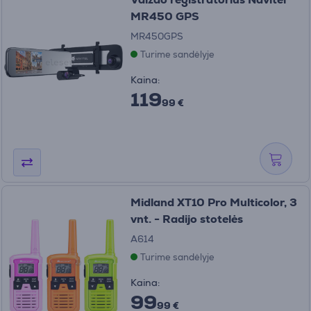
MR450 GPS
MR450GPS
Turime sandėlyje
Kaina:
119
99 €
Midland XT10 Pro Multicolor, 3
vnt. - Radijo stotelės
A614
Turime sandėlyje
Kaina:
99
99 €