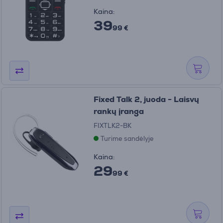
Kaina:
39
99 €
Fixed Talk 2, juoda - Laisvų
rankų įranga
FIXTLK2-BK
Turime sandėlyje
Kaina:
29
99 €