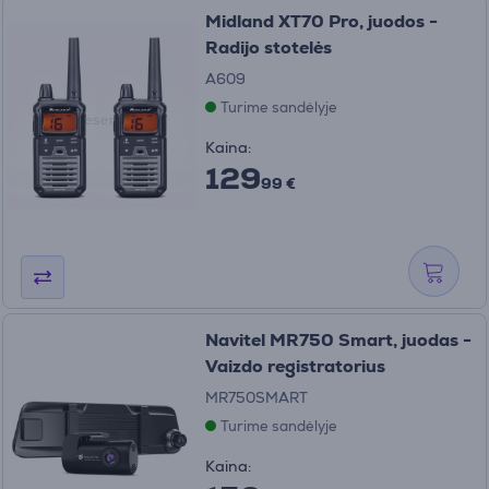
Midland XT70 Pro, juodos -
Radijo stotelės
A609
Turime sandėlyje
Kaina:
129
99 €
Navitel MR750 Smart, juodas -
Vaizdo registratorius
MR750SMART
Turime sandėlyje
Kaina: