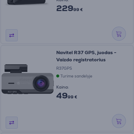
229
99 €
Navitel R37 GPS, juodas -
Vaizdo registratorius
R37GPS
Turime sandėlyje
Kaina:
49
99 €