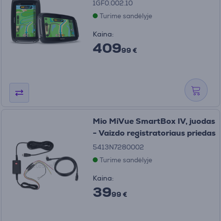
1GF0.002.10
Turime sandėlyje
Kaina:
409
99 €
Mio MiVue SmartBox IV, juodas
- Vaizdo registratoriaus priedas
5413N7280002
Turime sandėlyje
Kaina:
39
99 €