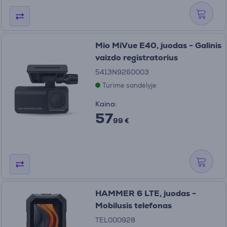
Mio MiVue E40, juodas - Galinis
vaizdo registratorius
5413N9260003
Turime sandėlyje
Kaina:
57
99 €
HAMMER 6 LTE, juodas -
Mobilusis telefonas
TEL000928