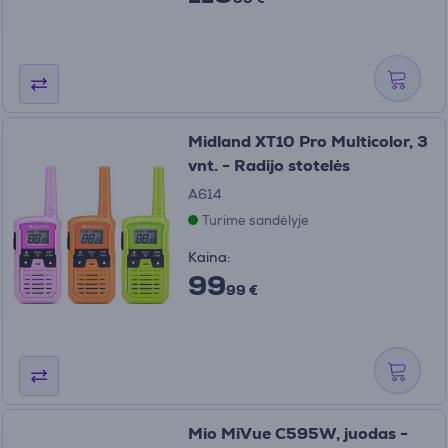
Midland XT10 Pro Multicolor, 3
vnt. - Radijo stotelės
A614
Turime sandėlyje
Kaina:
99
99 €
Mio MiVue C595W, juodas -