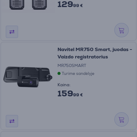
129
99 €
Navitel MR750 Smart, juodas -
Vaizdo registratorius
MR750SMART
Turime sandėlyje
Kaina:
159
99 €