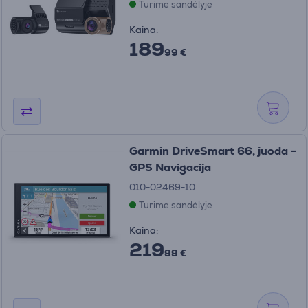
Turime sandėlyje
Kaina:
189
99 €
Garmin DriveSmart 66, juoda -
GPS Navigacija
010-02469-10
Turime sandėlyje
Kaina:
219
99 €