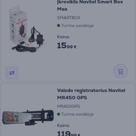
Įkroviklis Navitel Smart Box
Max
SMARTBOX
Turime sandėlyje
Kaina:
15
99 €
Vaizdo registratorius Navitel
MR450 GPS
MR450GPS
Turime sandėlyje
Kaina:
119
99 €