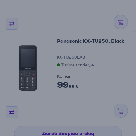
Panasonic KX-TU250, Black
KX-TU250EXB
Turime sandėlyje
Kaina:
99
99 €
Žiūrėti daugiau prekių