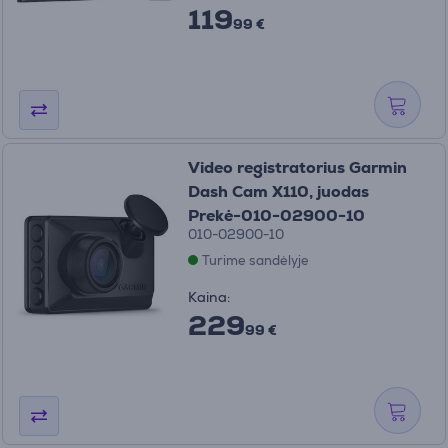
119
99 €
Video registratorius Garmin
Dash Cam X110, juodas
Prekė-010-02900-10
010-02900-10
Turime sandėlyje
Kaina:
229
99 €