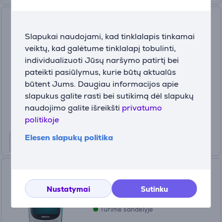
Mobilus telefonas myPhone
Halo Easy, juodas Prekė-T-
Slapukai naudojami, kad tinklalapis tinkamai
MLX08894
veiktų, kad galėtume tinklalapį tobulinti,
T-MLX08894
individualizuoti Jūsų naršymo patirtį bei
Turime sandėlyje
pateikti pasiūlymus, kurie būtų aktualūs
Kaina:
būtent Jums. Daugiau informacijos apie
29
slapukus galite rasti bei sutikimą dėl slapukų
99 €
naudojimo galite išreikšti
privatumo
politikoje
Elesen slapukų politika
Nokia 3210 4G, Dual SIM,
mėlynas - Mobilus telefonas
Nustatymai
Sutinku
1GF025CPJ2L11
Turime sandėlyje