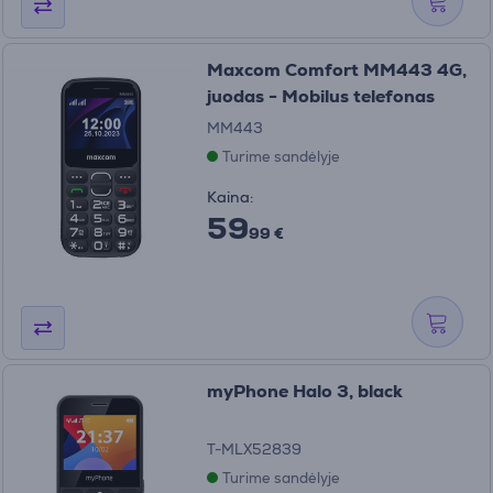
Maxcom Comfort MM443 4G,
juodas - Mobilus telefonas
MM443
Turime sandėlyje
Kaina:
59
99 €
myPhone Halo 3, black
T-MLX52839
Turime sandėlyje