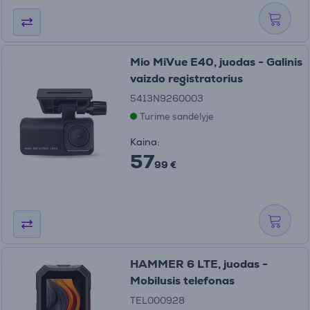
Mio MiVue E40, juodas - Galinis
vaizdo registratorius
5413N9260003
Turime sandėlyje
Kaina:
57
99 €
HAMMER 6 LTE, juodas -
Mobilusis telefonas
TEL000928