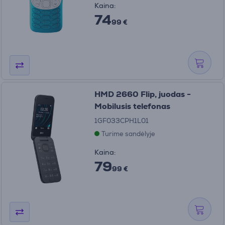
Kaina:
74
99 €
HMD 2660 Flip, juodas -
Mobilusis telefonas
1GF033CPH1L01
Turime sandėlyje
Kaina:
79
99 €