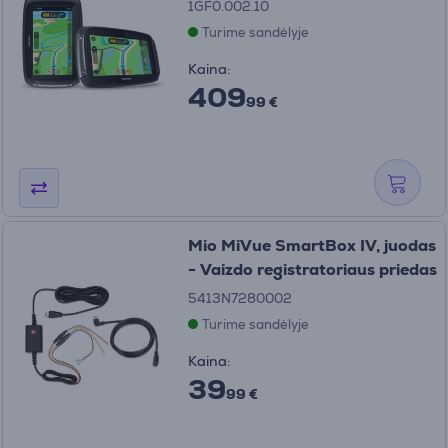
1GF0.002.10
Turime sandėlyje
Kaina:
409
99 €
Mio MiVue SmartBox IV, juodas
- Vaizdo registratoriaus priedas
5413N7280002
Turime sandėlyje
Kaina:
39
99 €