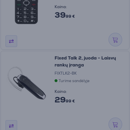
Kaina:
39
99 €
Fixed Talk 2, juoda - Laisvų
rankų įranga
FIXTLK2-BK
Turime sandėlyje
Kaina:
29
99 €