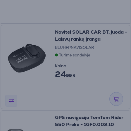
Navitel SOLAR CAR BT, juoda -
Laisvų rankų įranga
BLUHFPNAVISOLAR
Turime sandėlyje
Kaina:
24
99 €
GPS navigacija TomTom Rider
550 Prekė - 1GF0.002.10