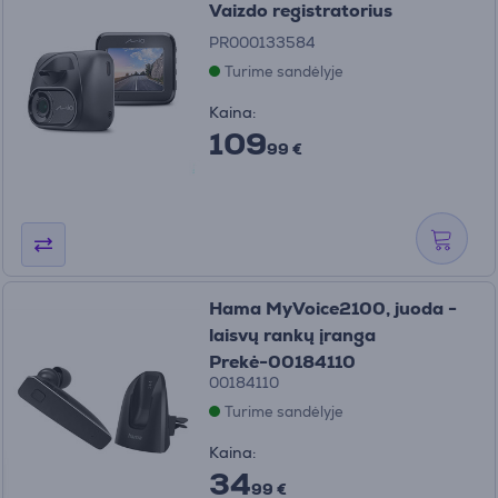
Vaizdo registratorius
PR000133584
Turime sandėlyje
Kaina:
109
99 €
Hama MyVoice2100, juoda -
laisvų rankų įranga
Prekė-00184110
00184110
Turime sandėlyje
Kaina:
34
99 €