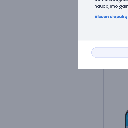
Apple 
naudojimo galit
Alpine
Elesen slapukų 
titano
laikrod
MF0X4E
Turim
Kaina:
90