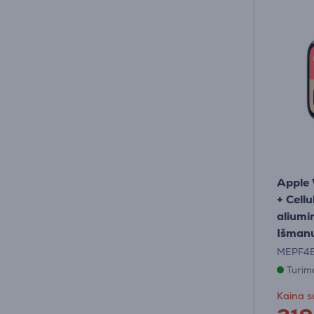
Apple
+ Cellu
aliumi
Išmanu
MEPF4E
Turim
Kaina s