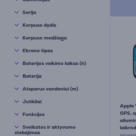
Serija
Korpuso dydis
Korpuso medžiaga
Ekrano tipas
Baterijos veikimo laikas (h)
Baterija
Atsparus vandeniui (m)
Jutikliai
Apple 
GPS, s
Funkcijos
aliumi
Sveikatos ir aktyvumo
laikrod
stebėjimas
MEH94