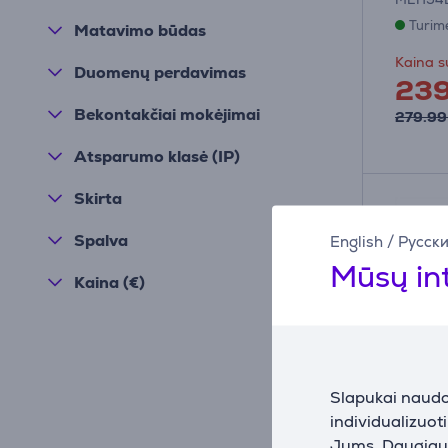
Turim
Matavimo būdas
Kaina s
Duomenų perdavimas
23
Bekontakčiai mokėjimai
279.99
Atsparumo klasė (IP)
Skirta
Spalva
English
/
Русск
Mūsų in
Kaina (€)
Slapukai naudoj
individualizuot
Jums. Daugiau i