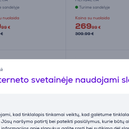
e sandėlyje
Turime sandėlyje
u nuolaida
Kaina su nuolaida
9
269
99 €
99 €
 €
309.99 €
ий
terneto svetainėje naudojami s
ami, kad tinklalapis tinkamai veiktų, kad galėtume tinklalap
i Jūsų naršymo patirtį bei pateikti pasiūlymus, kurie būtų 
nformacijos apie slapukus galite rasti bei sutikimą dėl sl