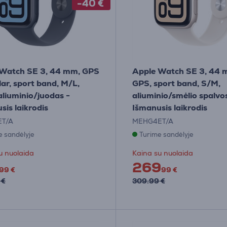
-40 €
 Watch SE 3, 44 mm, GPS
Apple Watch SE 3, 44 
lar, sport band, M/L,
GPS, sport band, S/M,
aliuminio/juodas -
aliuminio/smėlio spalvo
sis laikrodis
Išmanusis laikrodis
T/A
MEHG4ET/A
e sandėlyje
Turime sandėlyje
u nuolaida
Kaina su nuolaida
269
99 €
99 €
 €
309.99 €