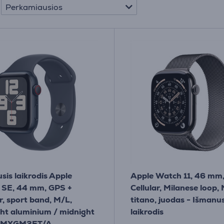
Perkamiausios
sis laikrodis Apple
Apple Watch 11, 46 mm
 SE, 44 mm, GPS +
Cellular, Milanese loop,
ar, sport band, M/L,
titano, juodas - Išmanus
ht aluminium / midnight
laikrodis
-MXGM3ET/A