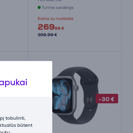
Turime sandėlyje
Kaina su nuolaida
269
99 €
309.99 €
lapukai
-30 €
-30 €
į tobulinti,
aktualūs būtent
apukų