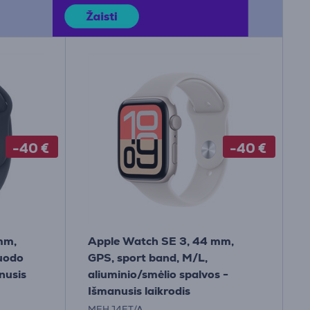
-40 €
-40 €
mm,
Apple Watch SE 3, 44 mm,
juodo
GPS, sport band, M/L,
nusis
aliuminio/smėlio spalvos -
Išmanusis laikrodis
MEHJ4ET/A