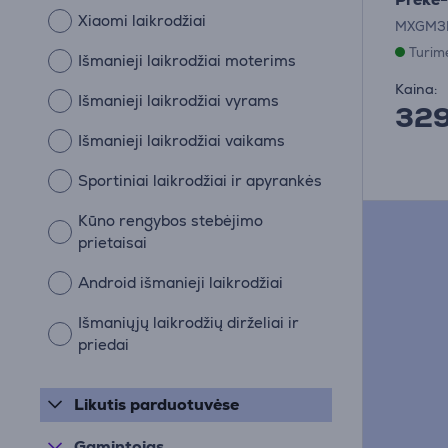
Xiaomi laikrodžiai
MXGM3
Turim
Išmanieji laikrodžiai moterims
Kaina:
Išmanieji laikrodžiai vyrams
32
Išmanieji laikrodžiai vaikams
Sportiniai laikrodžiai ir apyrankės
Kūno rengybos stebėjimo
prietaisai
Android išmanieji laikrodžiai
Išmaniųjų laikrodžių dirželiai ir
priedai
Likutis parduotuvėse
Gamintojas