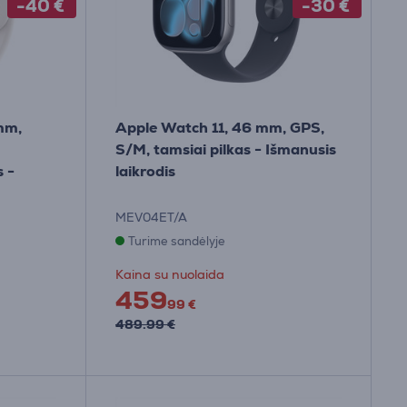
-40 €
-30 €
mm,
Apple Watch 11, 46 mm, GPS,
S/M, tamsiai pilkas - Išmanusis
s -
laikrodis
MEV04ET/A
Turime sandėlyje
Kaina su nuolaida
459
99 €
489.99 €