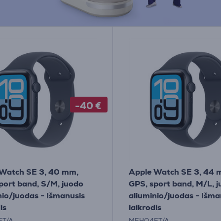
-40 €
Watch SE 3, 40 mm,
Apple Watch SE 3, 44 
port band, S/M, juodo
GPS, sport band, M/L, 
nio/juodas - Išmanusis
aliuminio/juodas - Išma
is
laikrodis
ET/A
MEHQ4ET/A