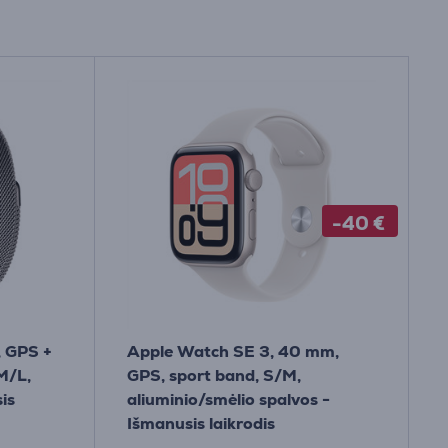
-40 €
, GPS +
Apple Watch SE 3, 40 mm,
 M/L,
GPS, sport band, S/M,
is
aliuminio/smėlio spalvos -
Išmanusis laikrodis