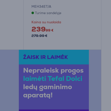
MEH34ET/A
Turime sandėlyje
Kaina su nuolaida
239
99 €
279.99 €