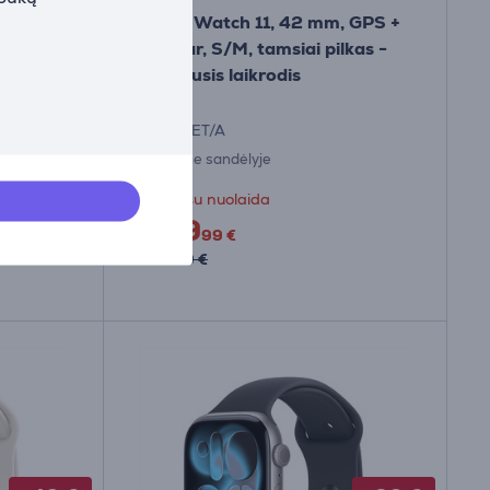
, GPS +
Apple Watch 11, 42 mm, GPS +
Cellular, S/M, tamsiai pilkas -
Išmanusis laikrodis
MF8A4ET/A
Turime sandėlyje
Kaina su nuolaida
549
99 €
579.99 €