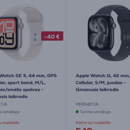
-40 €
 Watch SE 3, 44 mm, GPS
Apple Watch 11, 42 mm
lar, sport band, M/L,
Cellular, S/M, juodas -
nio/smėlio spalvos -
Išmanusis laikrodis
sis laikrodis
T/A
MF834ET/A
e sandėlyje
Turime sandėlyje
u nuolaida
Kaina su nuolaida