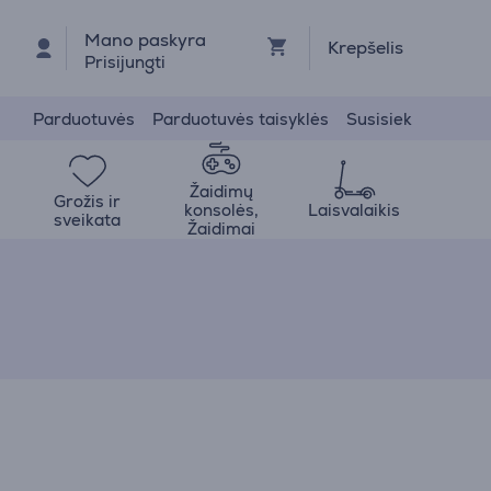
Mano paskyra
Krepšelis
Prisijungti
Parduotuvės
Parduotuvės taisyklės
Susisiek
Žaidimų
Grožis ir
konsolės,
Laisvalaikis
sveikata
Žaidimai