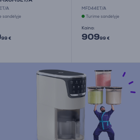
ET/A
MFD44ET/A
e sandėlyje
Turime sandėlyje
Kaina:
9
909
99 €
99 €