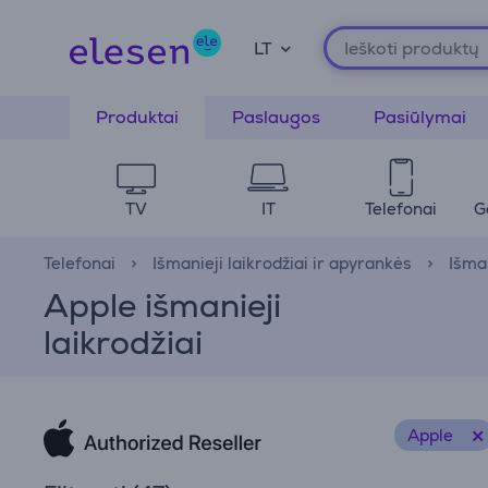
LT
Produktai
Paslaugos
Pasiūlymai
TV
IT
Telefonai
G
Telefonai
Išmanieji laikrodžiai ir apyrankės
Išman
Apple išmanieji
laikrodžiai
Apple