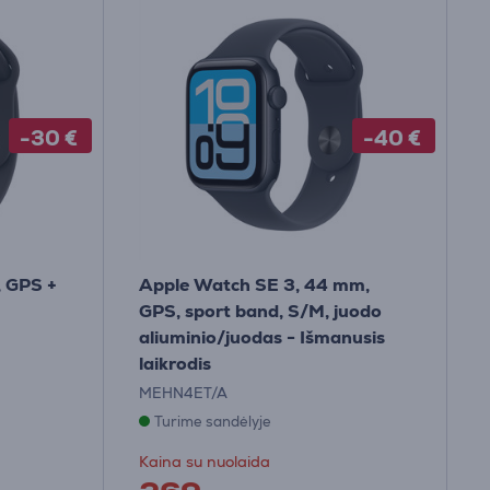
-30 €
-40 €
, GPS +
Apple Watch SE 3, 44 mm,
GPS, sport band, S/M, juodo
aliuminio/juodas - Išmanusis
laikrodis
MEHN4ET/A
Turime sandėlyje
Kaina su nuolaida