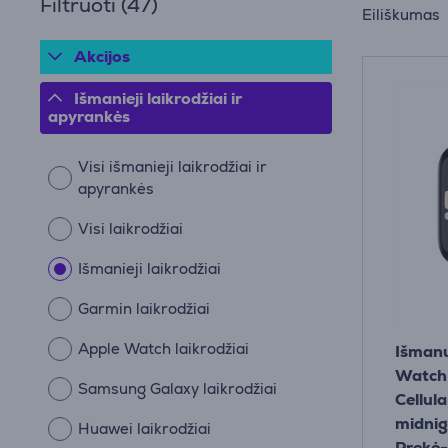
Filtruoti
(47)
Eiliškumas
Akcijos
Išmanieji laikrodžiai ir
apyrankės
Visi išmanieji laikrodžiai ir
apyrankės
Visi laikrodžiai
Išmanieji laikrodžiai
Garmin laikrodžiai
Apple Watch laikrodžiai
Išmanu
Watch
Samsung Galaxy laikrodžiai
Cellul
midnig
Huawei laikrodžiai
Prekė