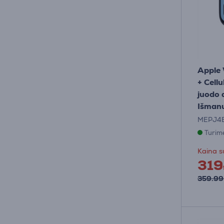
Apple
+ Cellu
juodo 
Išmanu
MEPJ4E
Turim
Kaina s
319
359.99