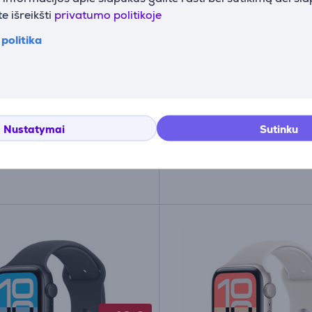
Watch Ultra 3, 49 mm,
Apple Watch 11, 46 mm
e išreikšti
privatumo politikoje
 Loop, Large, juodo
Cellular, M/L, juodas -
politika
/juodas - Išmanusis
Išmanusis laikrodis
is
T/A
MFC44ET/A
e sandėlyje
Turime sandėlyje
Kaina su nuolaida
Nustatymai
Sutinku
9
579
99 €
99 €
609.99 €