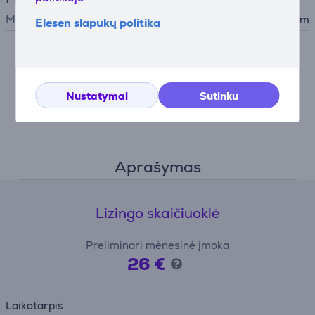
Maitinimo laido ilgis
1,65 m
Elesen slapukų politika
Nesutikus su slapukų naudojimu negalime atvaizduoti
išsamaus šios prekės aprašymo.
Nustatymai
Sutinku
Nustatymai
Aprašymas
Lizingo skaičiuoklė
Preliminari mėnesinė įmoka
26 €
Laikotarpis