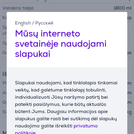
Vandens talpa
1800 ml
Kalkių nuosėdų šalinimas
Taip
English
/
Русский
Specialiosios
Mūsų interneto
charakteristikos
svetainėje naudojami
Spalva
slapukai
Gamintojas
Philips
Išmatavimai
Slapukai naudojami, kad tinklalapis tinkamai
Plotis
24 cm
veiktų, kad galėtume tinklalapį tobulinti,
Aukštis
27,5 cm
individualizuoti Jūsų naršymo patirtį bei
Gylis
42 cm
pateikti pasiūlymus, kurie būtų aktualūs
būtent Jums. Daugiau informacijos apie
Svoris
3,85 kg
slapukus galite rasti bei sutikimą dėl slapukų
naudojimo galite išreikšti
privatumo
Maitinimas
politikoje