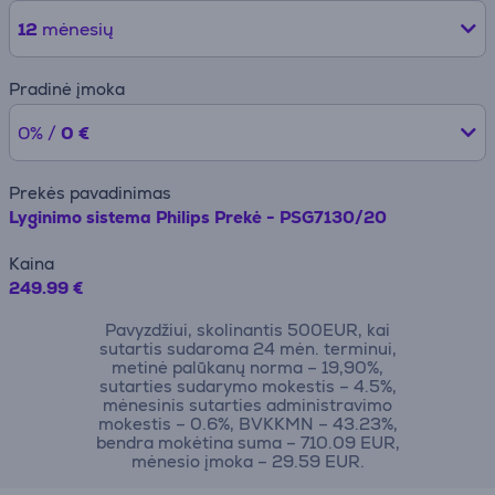
12
mėnesių
Pradinė įmoka
0% /
0 €
Prekės pavadinimas
Lyginimo sistema Philips Prekė - PSG7130/20
Kaina
249.99 €
Pavyzdžiui, skolinantis 500EUR, kai
sutartis sudaroma 24 mėn. terminui,
metinė palūkanų norma – 19,90%,
sutarties sudarymo mokestis – 4.5%,
mėnesinis sutarties administravimo
mokestis – 0.6%, BVKKMN – 43.23%,
bendra mokėtina suma – 710.09 EUR,
mėnesio įmoka – 29.59 EUR.