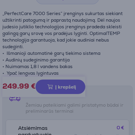
„PerfectCare 7000 Series“ įrenginys sukurtas siekiant
užtikrinti patogumą ir paprastą naudojimą. Dėl naujos
judesio jutiklio technologijos įrenginys pradeda skleisti
galingą garų srovę vos pradėjus lyginti. OptimalTEMP
technologija garantuoja, kad jokie audiniai nebus
sudeginti.
• Išmanioji automatinė garų tiekimo sistema
• Audinių sudeginimo garantija
• Nuimamas 1,8 l vandens bakas
• Ypač lengvas lygintuvas
249.99
€
Į krepšelį
Pristatymo būdai
Žemiau pateikiami galimi pristatymo būdai ir
preliminarūs terminai
0 €
Atsiėmimas
parduotuvėje