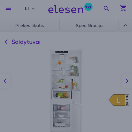
LT
Prekės likutis
Specifikacija
Šaldytuvai
A
E
E
G