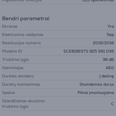
Bendri parametrai
Ekranas
Yra
Elektroninis valdymas
Taip
Rezoliucijos numeris
2019/2016
Modelio ID
SCE819E5TS 925 561 036
Triukšmo lygis
36 dB
Gamintojas
AEG
Durelės atsidaro
Į dešinę
Durelių montavimas
Stumdomos durys
Spalva
Pilnai įmontuojama
Skleidžiamas akustinio
C
triukšmo lygis