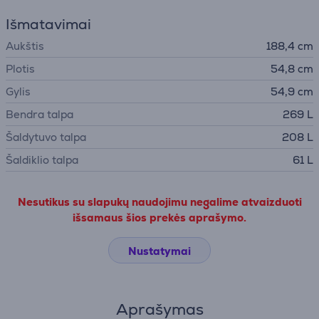
Išmatavimai
Aukštis
188,4 cm
Plotis
54,8 cm
Gylis
54,9 cm
Bendra talpa
269 L
Šaldytuvo talpa
208 L
Šaldiklio talpa
61 L
Nesutikus su slapukų naudojimu negalime atvaizduoti
išsamaus šios prekės aprašymo.
Nustatymai
Aprašymas