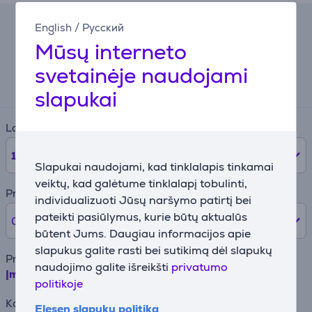
English
/
Русский
Lizingo skaičiuoklė
Mūsų interneto
Preliminari mėnesinė įmoka
svetainėje naudojami
76 €
slapukai
Laikotarpis
12
mėnesių
Slapukai naudojami, kad tinklalapis tinkamai
veiktų, kad galėtume tinklalapį tobulinti,
Pradinė įmoka
individualizuoti Jūsų naršymo patirtį bei
pateikti pasiūlymus, kurie būtų aktualūs
0% /
0 €
būtent Jums. Daugiau informacijos apie
slapukus galite rasti bei sutikimą dėl slapukų
Prekės pavadinimas
naudojimo galite išreikšti
privatumo
Įmontuojamas šaldytuvas AEG SCE819E5TS
politikoje
Kaina
Elesen slapukų politika