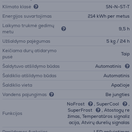
Klimato klasė
SN-N-ST-T
Energijos suvartojimas
214 kWh per metus
Laikymo trukmė gedimų
9,5 h
metu
Užšaldymo pajėgumas
5 kg / 24 h
Keičiama durų atidarymo
Taip
pusė
Šaldytuvo atšildymo būdas
Automatinis
Šaldiklio atšildymo būdas
Automatinis
Šaldiklio vieta
Apačioje
Vandens pajungimas
Be jungties
NoFrost
, SuperCool
,
SuperFrost
, Atostogų re
Funkcijos
žimas, Temperatūros signaliz
acija, Atvirų durelių signalas
Papildomos funkcijos
LED apšvietimas