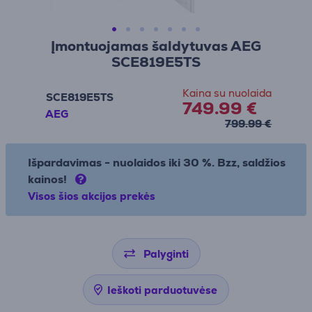
Įmontuojamas šaldytuvas AEG
SCE819E5TS
Kaina su nuolaida
SCE819E5TS
749.99 €
AEG
799.99 €
Išpardavimas - nuolaidos iki 30 %. Bzz, saldžios
kainos!
Visos šios akcijos prekės
Palyginti
Ieškoti parduotuvėse