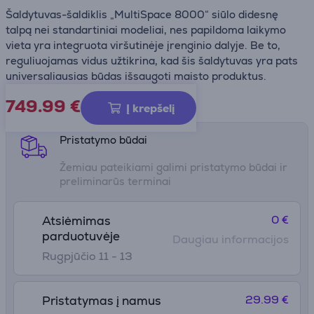
Šaldytuvas-šaldiklis „MultiSpace 8000“ siūlo didesnę
talpą nei standartiniai modeliai, nes papildoma laikymo
vieta yra integruota viršutinėje įrenginio dalyje. Be to,
reguliuojamas vidus užtikrina, kad šis šaldytuvas yra pats
universaliausias būdas išsaugoti maisto produktus.
749.99
€
Gaminio informacijos lapas
Į krepšelį
Pristatymo būdai
Žemiau pateikiami galimi pristatymo būdai ir
preliminarūs terminai
0 €
Atsiėmimas
parduotuvėje
Daugiau informacijos
Rugpjūčio 11 - 13
29.99 €
Pristatymas į namus