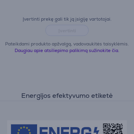
Įvertinti prekę gali tik ją įsigiję vartotojai.
Įvertinti
Pateikdami produkto apžvalgą, vadovaukitės taisyklėmis.
Daugiau apie atsiliepimo palikimą sužinokite čia.
Energijos efektyvumo etiketė