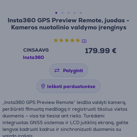
Insta360 GPS Preview Remote, juodas -
Kameros nuotolinio valdymo įrenginys
(1)
179.99 €
CINSAAVG
Insta360
Palyginti
Ieškoti parduotuvėse
„Insta360 GPS Preview Remote“ leidžia valdyti kamerą,
peržiūrėti filmuotą medžiagą ir registruoti tikslius vietos
duomenis – visa tai tiesiai ant riešo. Turėdami
integruotas GNSS sistemas ir LCD jutiklinį ekraną, galite
lengvai kadruoti kadrus ir sinchronizuoti duomenis su
vaizdo įrašais.