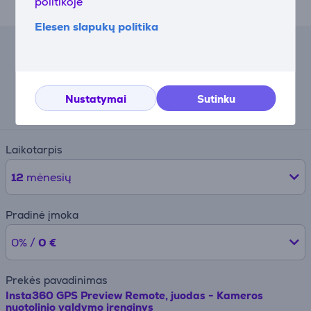
politikoje
naujausias funkcijas ir suderinamumo patobulinimus.
Elesen slapukų politika
Lizingo skaičiuoklė
Preliminari mėnesinė įmoka
Nustatymai
Sutinku
19 €
Laikotarpis
12
mėnesių
Pradinė įmoka
0% /
0 €
Prekės pavadinimas
Insta360 GPS Preview Remote, juodas - Kameros
nuotolinio valdymo įrenginys