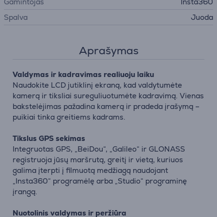
Gamintojas
Insta360
Spalva
Juoda
Aprašymas
Valdymas ir kadravimas realiuoju laiku
Naudokite LCD jutiklinį ekraną, kad valdytumėte
kamerą ir tiksliai sureguliuotumėte kadravimą. Vienas
bakstelėjimas pažadina kamerą ir pradeda įrašymą –
puikiai tinka greitiems kadrams.
Tikslus GPS sekimas
Integruotas GPS, „BeiDou“, „Galileo“ ir GLONASS
registruoja jūsų maršrutą, greitį ir vietą, kuriuos
galima įterpti į filmuotą medžiagą naudojant
„Insta360“ programėlę arba „Studio“ programinę
įrangą.
Nuotolinis valdymas ir peržiūra