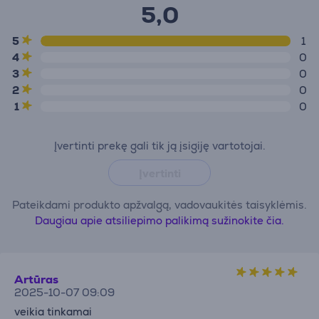
5,0
5
1
4
0
3
0
2
0
1
0
Įvertinti prekę gali tik ją įsigiję vartotojai.
Įvertinti
Pateikdami produkto apžvalgą, vadovaukitės taisyklėmis.
Daugiau apie atsiliepimo palikimą sužinokite čia.
Artūras
2025-10-07 09:09
veikia tinkamai