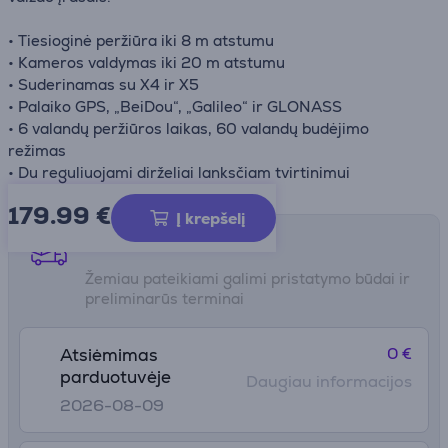
• Tiesioginė peržiūra iki 8 m atstumu
• Kameros valdymas iki 20 m atstumu
• Suderinamas su X4 ir X5
• Palaiko GPS, „BeiDou“, „Galileo“ ir GLONASS
• 6 valandų peržiūros laikas, 60 valandų budėjimo
režimas
• Du reguliuojami dirželiai lanksčiam tvirtinimui
179.99
€
Į krepšelį
Pristatymo būdai
Žemiau pateikiami galimi pristatymo būdai ir
preliminarūs terminai
0 €
Atsiėmimas
parduotuvėje
Daugiau informacijos
2026-08-09