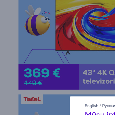
English
/
Русск
Mūsų in