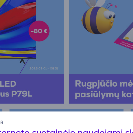
ий
terneto svetainėje naudojami s