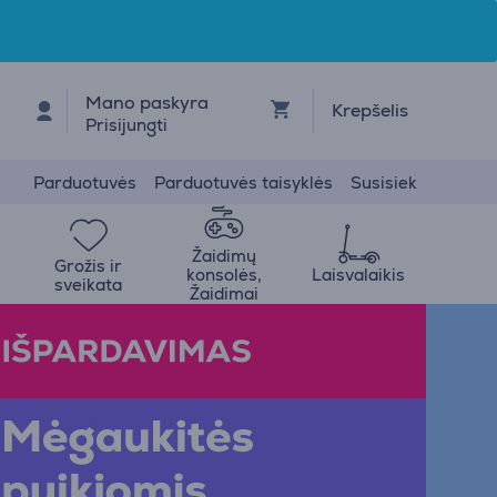
Mano paskyra
Krepšelis
Prisijungti
Parduotuvės
Parduotuvės taisyklės
Susisiek
Žaidimų
Grožis ir
konsolės,
Laisvalaikis
sveikata
Žaidimai