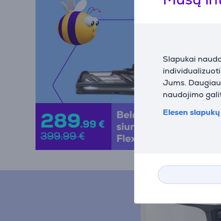
Slapukai naudoj
individualizuot
Jums. Daugiau i
naudojimo galit
Elesen slapukų 