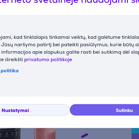
ami, kad tinklalapis tinkamai veiktų, kad galėtume tinklalap
i Jūsų naršymo patirtį bei pateikti pasiūlymus, kurie būtų 
nformacijos apie slapukus galite rasti bei sutikimą dėl sl
e išreikšti
privatumo politikoje
politika
Nustatymai
Sutinku