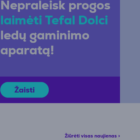
Žiūrėti visas naujienas >