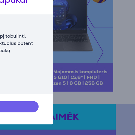
į tobulinti,
aktualūs būtent
apukų