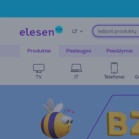
Pereiti prie pagrindinio turinio
Prieinamumo deklaracija
LT
Produktai
Paslaugos
Pasiūlymai
TV
IT
Telefonai
G