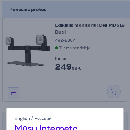
Panašios prekės
Laikiklis monitoriui Dell MDS19
Dual
482-BBCY
Turime sandėlyje
Kaina:
249
99 €
English
/
Русский
Pristatymo būdai
Mūsų interneto