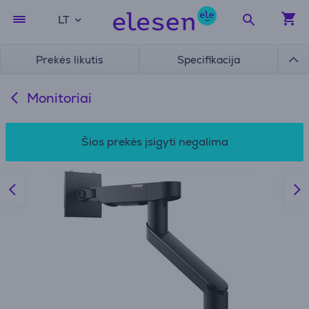
LT
Prekės likutis
Specifikacija
Monitoriai
Šios prekės įsigyti negalima