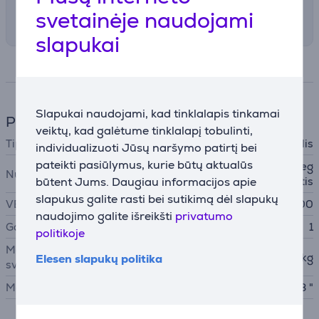
Žemiau pateikiami galimi pristatymo būdai ir
svetainėje naudojami
preliminarūs terminai
slapukai
Specifikacija
Slapukai naudojami, kad tinklalapis tinkamai
Pritvirtinimai ir stendai
veiktų, kad galėtume tinklalapį tobulinti,
Tipas
Stalinis laikiklis
individualizuoti Jūsų naršymo patirtį bei
pateikti pasiūlymus, kurie būtų aktualūs
Pakreipimas, Pasukimas, Reg
Nustatymai
būtent Jums. Daugiau informacijos apie
uliuojamas aukštis
slapukus galite rasti bei sutikimą dėl slapukų
VESA
100x100
naudojimo galite išreikšti
privatumo
Galimas monitorių skaičius
1
politikoje
Maksimalus monitoriaus
10 kg
Elesen slapukų politika
svoris
Maks. monitoriaus dydis
38 "