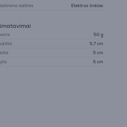
aitinimo šaltinis
Elektros tinklas
šmatavimai
voris
50 g
ukštis
5,7 cm
lotis
5 cm
ylis
5 cm