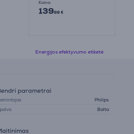
Kaina:
139
99 €
Energijos efektyvumo etiketė
endri parametrai
amintojas
Philips
palva
Balta
aitinimas