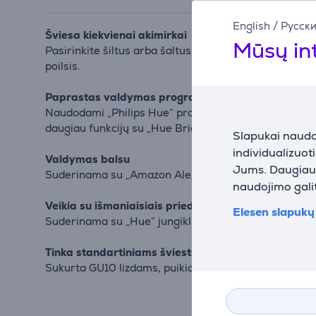
English
/
Русск
Šviesa kiekvienai akimirkai
Mūsų in
Pasirinkite šiltus arba šaltus baltos spalvos tonus i
poilsis.
Paprastas valdymas programėle
Naudodami „Philips Hue“ programėlę galite įjungti/išj
daugiau funkcijų su „Hue Bridge“.
Slapukai naudoj
individualizuot
Valdymas balsu
Jums. Daugiau i
Suderinama su „Amazon Alexa“, „Google Assistant“ i
naudojimo galit
Veikia su išmaniaisiais priedais
Elesen slapukų 
Suderinama su „Hue“ jungikliais ir išmaniaisiais myg
Tinka standartiniams šviestuvams
Sukurta GU10 lizdams, puikiai tinka lubų šviestuvams 