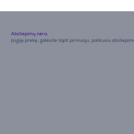
Atsiliepimų nėra.
Įsigiję prekę, galėsite tapti pirmuoju, palikusiu atsiliepim