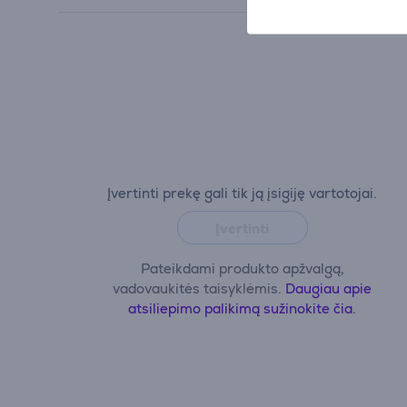
Įvertinti prekę gali tik ją įsigiję vartotojai.
Įvertinti
Pateikdami produkto apžvalgą,
vadovaukitės taisyklėmis.
Daugiau apie
atsiliepimo palikimą sužinokite čia.