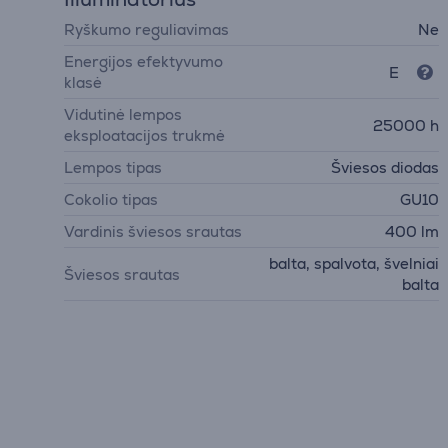
Ryškumo reguliavimas
Ne
Energijos efektyvumo
E
klasė
Vidutinė lempos
25000 h
eksploatacijos trukmė
Lempos tipas
Šviesos diodas
Cokolio tipas
GU10
Vardinis šviesos srautas
400 lm
balta, spalvota, švelniai
Šviesos srautas
balta