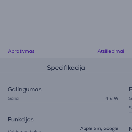
Aprašymas
Atsiliepimai
Specifikacija
Galingumas
B
Galia
4,2 W
G
S
Funkcijos
M
Apple Siri, Google
Valdymas balsu