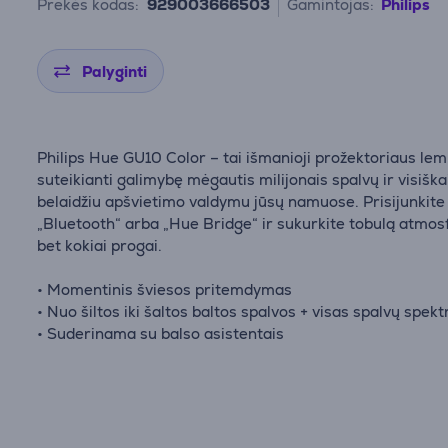
Prekės kodas:
929003666503
Gamintojas:
Philips
Palyginti
Philips Hue GU10 Color – tai išmanioji prožektoriaus lem
suteikianti galimybę mėgautis milijonais spalvų ir visiška
belaidžiu apšvietimo valdymu jūsų namuose. Prisijunkite
„Bluetooth“ arba „Hue Bridge“ ir sukurkite tobulą atmos
bet kokiai progai.
• Momentinis šviesos pritemdymas
• Nuo šiltos iki šaltos baltos spalvos + visas spalvų spekt
• Suderinama su balso asistentais