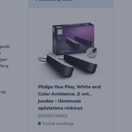
putė,
i
 per
ferą
Philips Hue Play, White and
ras
Color Ambiance, 2 vnt.,
juodas - Išmanusis
apšvietimo rinkinys
915005733901
Turime sandėlyje