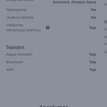
Assistant, Amazon Alexa
M
Nešiojamas
Ne
Judesio daviklis
Ne
I
Valdymas
Taip
S
išmaniuoju telefonu
A
P
Sąsajos
G
Apple HomeKit
Taip
Bluetooth
Taip
WiFi
Taip