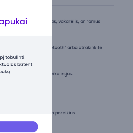
lapukai
 ar tai būtų filmų vakaras, vakarėlis, ar ramus
enas. Valdykite per „Bluetooth“ arba atrakinkite
į tobulinti,
aktualūs būtent
apukų
mandomis—telefonas nereikalingas.
et kurioje namų vietoje.
yti apšvietimą pagal savo poreikius.