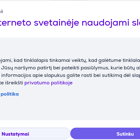
Aprašymas
ий
terneto svetainėje naudojami s
r milijonus spalvų, kad sukurtumėte tinkamą nuotaiką—nesvarbu,
ungti šviesas, reguliuoti ryškumą ir kurti individualizuotas sc
ami, kad tinklalapis tinkamai veiktų, kad galėtume tinklalap
i Jūsų naršymo patirtį bei pateikti pasiūlymus, kurie būtų 
nformacijos apie slapukus galite rasti bei sutikimą dėl sl
r „Apple Siri“. Reguliuokite apšvietimą paprastomis balso ko
e išreikšti
privatumo politikoje
politika
tukais, suteikiant papildomą valdymo galimybę nuo sienos ar b
ir įleidžiamam apšvietimui—tiesiog įsukite ir pradėkite pritaik
Nustatymai
Sutinku
Atsiliepimai