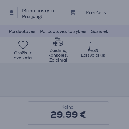
Mano paskyra
Krepšelis
Prisijungti
Parduotuvės
Parduotuvės taisyklės
Susisiek
Žaidimų
Grožis ir
konsolės,
Laisvalaikis
sveikata
Žaidimai
Kaina:
29.99
€