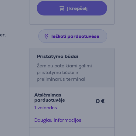
Į krepšelį
er,
Ieškoti parduotuvėse
Pristatymo būdai
Žemiau pateikiami galimi
pristatymo būdai ir
preliminarūs terminai
Atsiėmimas
parduotuvėje
0 €
1 valandos
Daugiau informacijos