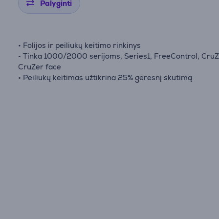
Palyginti
• Folijos ir peiliukų keitimo rinkinys
• Tinka 1000/2000 serijoms, Series1, FreeControl, CruZ
CruZer face
• Peiliukų keitimas užtikrina 25% geresnį skutimą