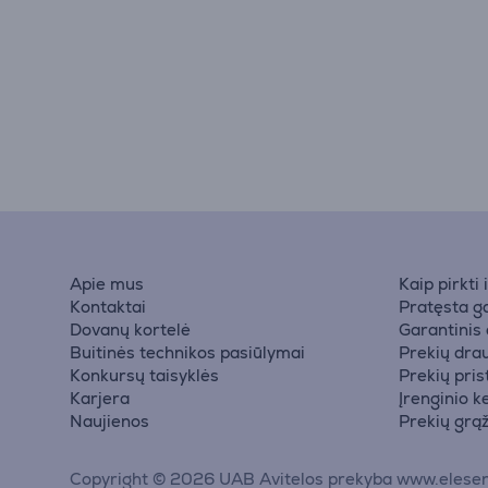
Apie mus
Kaip pirkti
Kontaktai
Pratęsta ga
Dovanų kortelė
Garantinis
Buitinės technikos pasiūlymai
Prekių dra
Konkursų taisyklės
Prekių pri
Karjera
Įrenginio k
Naujienos
Prekių grą
Copyright © 2026 UAB Avitelos prekyba www.elesen