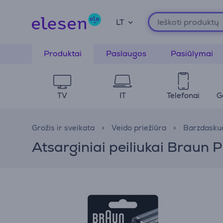
LT
Produktai
Paslaugos
Pasiūlymai
TV
IT
Telefonai
G
Grožis ir sveikata
Veido priežiūra
Barzdaskuč
Atsarginiai peiliukai Braun