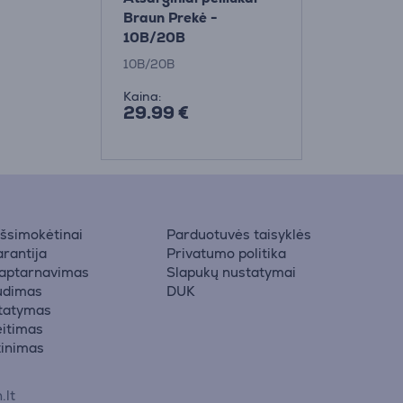
Braun Prekė -
10B/20B
10B/20B
Kaina:
29.99 €
 išsimokėtinai
Parduotuvės taisyklės
rantija
Privatumo politika
 aptarnavimas
Slapukų nustatymai
udimas
DUK
statymas
eitimas
žinimas
.lt