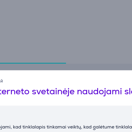
Specifikacija
ий
terneto svetainėje naudojami s
Bendri parametrai
Gamintojas
Braun
ami, kad tinklalapis tinkamai veiktų, kad galėtume tinklalap