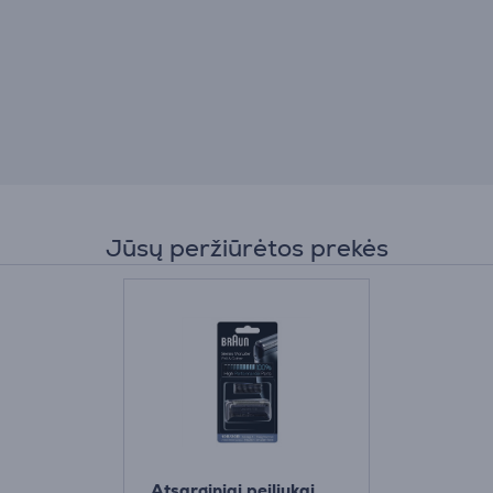
Jūsų peržiūrėtos prekės
Atsarginiai peiliukai