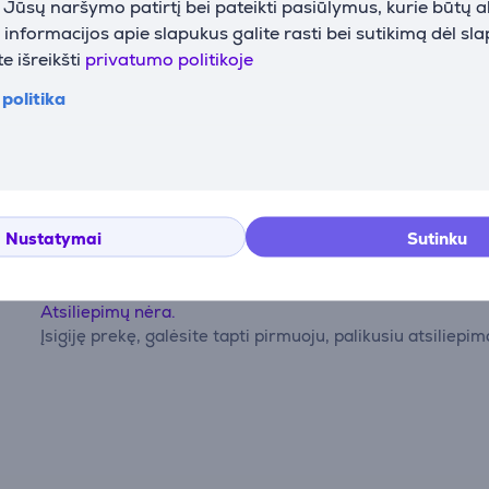
i Jūsų naršymo patirtį bei pateikti pasiūlymus, kurie būtų 
nformacijos apie slapukus galite rasti bei sutikimą dėl sl
e išreikšti
privatumo politikoje
politika
Atsiliepimai
Nustatymai
Sutinku
Atsiliepimų nėra.
Įsigiję prekę, galėsite tapti pirmuoju, palikusiu atsiliepim