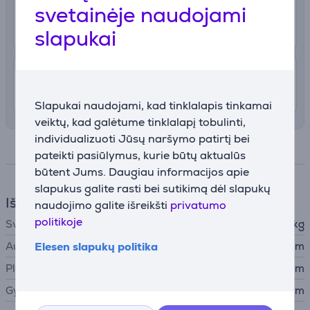
svetainėje naudojami
2.99 €
Pristatymas į paštomatą
Rugpjūčio 11 - 13
slapukai
4.99 €
Pristatymas į namus
Rugpjūčio 11 - 13
Slapukai naudojami, kad tinklalapis tinkamai
veiktų, kad galėtume tinklalapį tobulinti,
individualizuoti Jūsų naršymo patirtį bei
Specifikacija
pateikti pasiūlymus, kurie būtų aktualūs
būtent Jums. Daugiau informacijos apie
slapukus galite rasti bei sutikimą dėl slapukų
Išmatavimai
naudojimo galite išreikšti
privatumo
politikoje
Svoris
0,25 kg
Elesen slapukų politika
Aukštis
14,7 cm
Plotis
3,8 cm
Gylis
8,4 cm