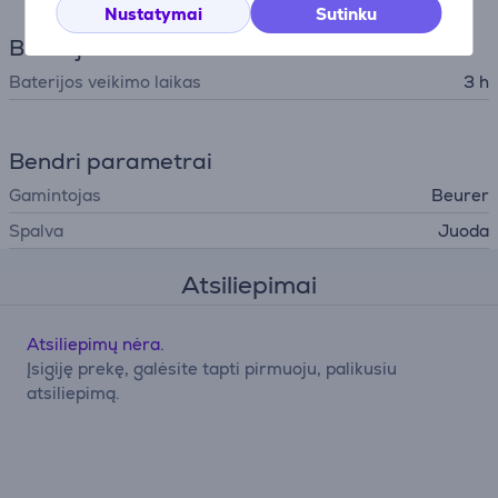
Nustatymai
Sutinku
Baterija
Baterijos veikimo laikas
3 h
Bendri parametrai
Gamintojas
Beurer
Spalva
Juoda
Atsiliepimai
Atsiliepimų nėra.
Įsigiję prekę, galėsite tapti pirmuoju, palikusiu
atsiliepimą.