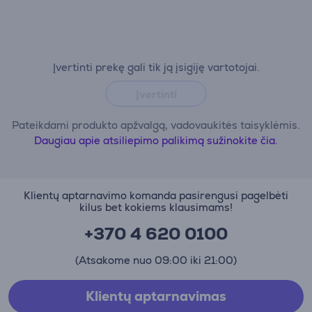
Įvertinti prekę gali tik ją įsigiję vartotojai.
Įvertinti
Pateikdami produkto apžvalgą, vadovaukitės taisyklėmis.
Daugiau apie atsiliepimo palikimą sužinokite čia.
Klientų aptarnavimo komanda pasirengusi pagelbėti
kilus bet kokiems klausimams!
+370 4 620 0100
(Atsakome nuo 09:00 iki 21:00)
Klientų aptarnavimas