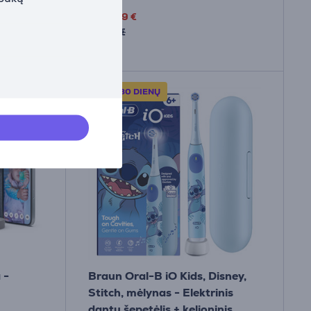
62
99 €
79.99 €
IŠBANDYK 30 DIENŲ
 -
Braun Oral-B iO Kids, Disney,
Stitch, mėlynas - Elektrinis
dantų šepetėlis + kelioninis