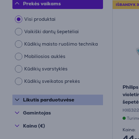
Prekės vaikams
IŠBANDYK 3
Visi produktai
Vaikiški dantų šepetėliai
Kūdikių maisto ruošimo technika
Mobiliosios auklės
Kūdikių svarstyklės
Kūdikių sveikatos prekės
Philips
violeti
Likutis parduotuvėse
šepetėl
HX6322
Gamintojas
Turim
Kaina (€)
Kaina:
44