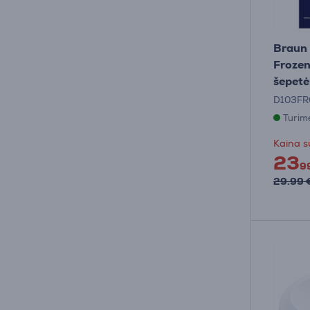
Braun 
Frozen
šepetėl
D103F
Turim
Kaina s
23
9
29.99 