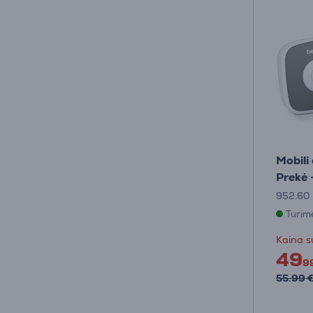
Mobili
Prekė 
952.60
Turim
Kaina s
49
9
55.99 