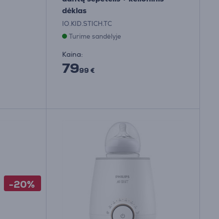
dėklas
IO.KID.STICH.TC
Turime sandėlyje
Kaina:
79
99 €
-20%