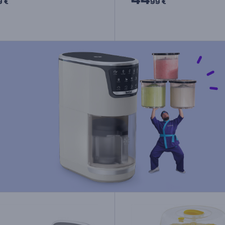
9 €
99 €