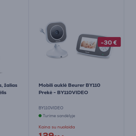
-30 €
, žalias
Mobili auklė Beurer BY110
lis
Prekė - BY110VIDEO
BY110VIDEO
Turime sandėlyje
Kaina su nuolaida
129