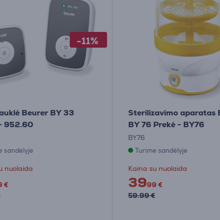
-11%
 auklė Beurer BY 33
Sterilizavimo aparatas
- 952.60
BY 76 Prekė - BY76
BY76
e sandėlyje
Turime sandėlyje
u nuolaida
Kaina su nuolaida
39
9 €
99 €
€
59.99 €