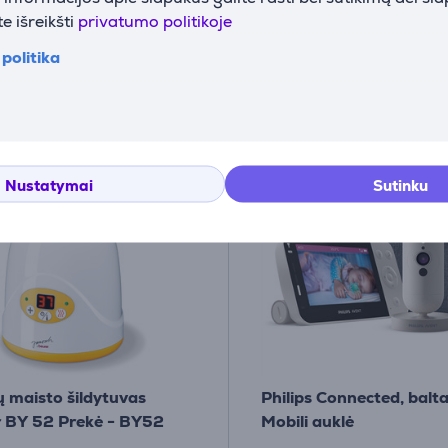
9
269
e išreikšti
privatumo politikoje
99 €
99 €
politika
Nustatymai
Sutinku
ų maisto šildytuvas
Philips Connected, balta
 BY 52 Prekė - BY52
Mobili auklė