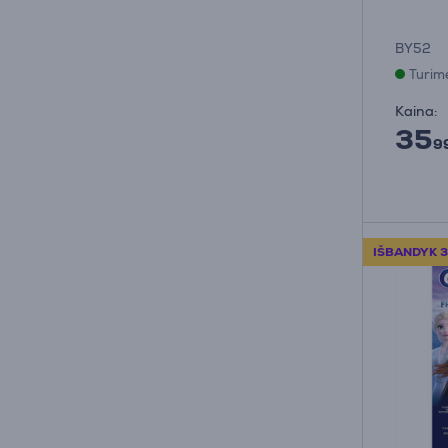
BY52
Turim
Kaina:
35
9
IŠBANDYK 3