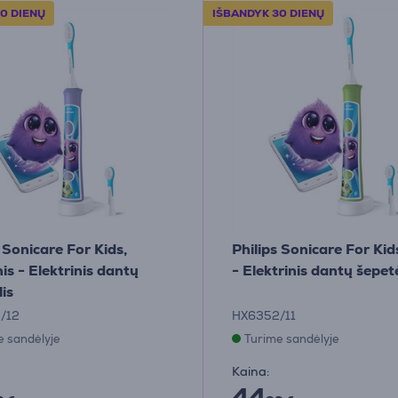
0 DIENŲ
IŠBANDYK 30 DIENŲ
 Sonicare For Kids,
Philips Sonicare For Kids
nis - Elektrinis dantų
- Elektrinis dantų šepetė
is
/12
HX6352/11
e sandėlyje
Turime sandėlyje
Kaina:
44