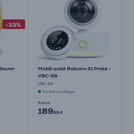
-33%
 Beurer
Mobili auklė Bebcare iQ Prekė -
VBC-68
VBC-68
Turime sandėlyje
Kaina:
189
99 €