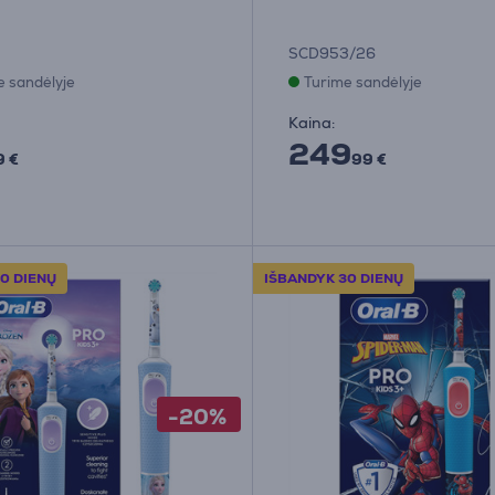
SCD953/26
e sandėlyje
Turime sandėlyje
Kaina:
249
9 €
99 €
0 DIENŲ
IŠBANDYK 30 DIENŲ
-20%