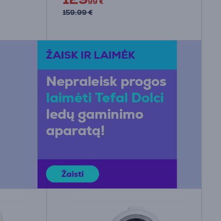
99 €
159.99 €