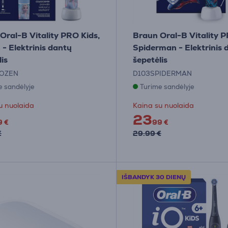
Oral-B Vitality PRO Kids,
Braun Oral-B Vitality P
 - Elektrinis dantų
Spiderman - Elektrinis 
is
šepetėlis
ROZEN
D103SPIDERMAN
e sandėlyje
Turime sandėlyje
u nuolaida
Kaina su nuolaida
23
9 €
99 €
€
29.99 €
IŠBANDYK 30 DIENŲ