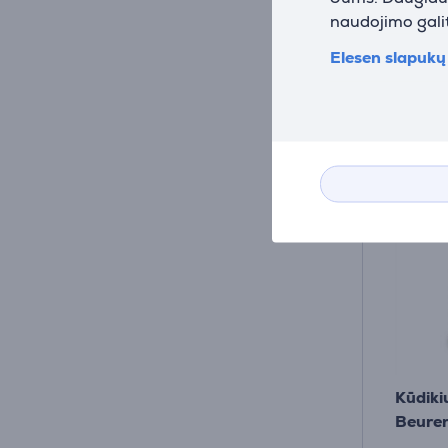
39
naudojimo galit
Elesen slapukų 
Kūdiki
Beurer