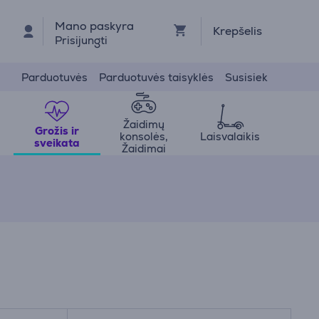
Mano paskyra
Krepšelis
Prisijungti
Parduotuvės
Parduotuvės taisyklės
Susisiek
Žaidimų
Grožis ir
konsolės,
Laisvalaikis
sveikata
Žaidimai