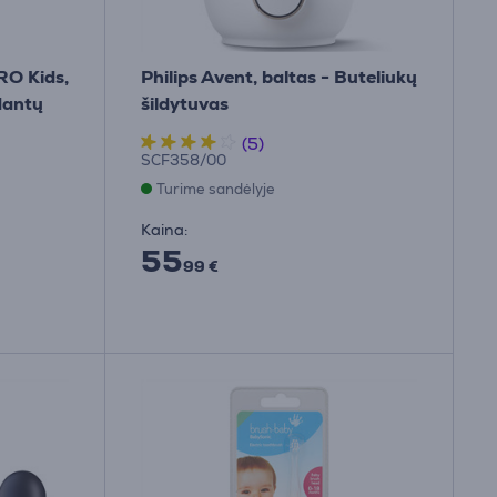
RO Kids,
Philips Avent, baltas - Buteliukų
dantų
šildytuvas
(5)
SCF358/00
Turime sandėlyje
Kaina:
55
99 €