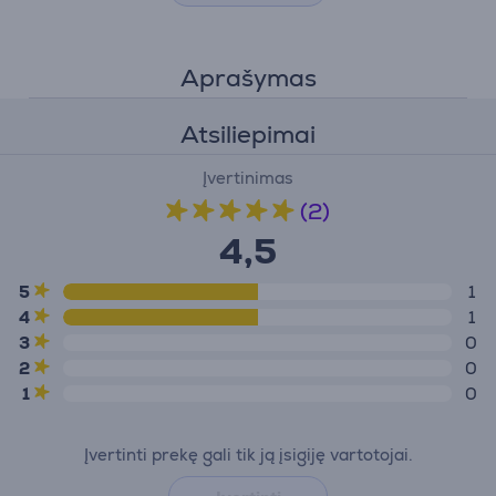
Aprašymas
Atsiliepimai
Įvertinimas
(2)
4,5
5
1
4
1
3
0
2
0
1
0
Įvertinti prekę gali tik ją įsigiję vartotojai.