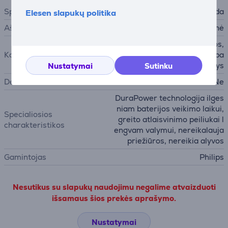
Spalva
Pilka, Juoda
Elesen slapukų politika
Ašmenų medžiaga
metalinė
reguliuojamos plaukų šukos,
Komplekte yra
papildomai reguliuojamos ba
rzdos šukos, valymo šepetys
Nustatymai
Sutinku
Dėklas
Ne
DuraPower technologija ilges
niam baterijos veikimo laikui,
Specialiosios
greito atlaisvinimo peiliukai l
charakteristikos
engvam valymui, nereikalauja
priežiūros, nereikia alyvos
Gamintojas
Philips
Nesutikus su slapukų naudojimu negalime atvaizduoti
išsamaus šios prekės aprašymo.
Nustatymai