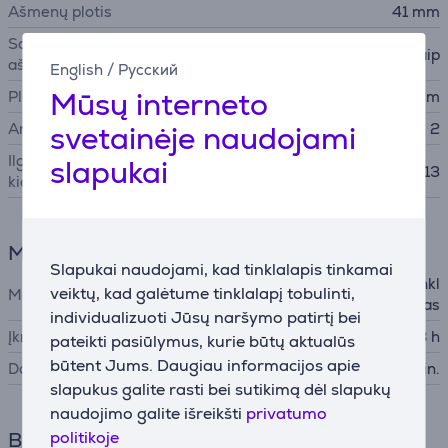
Ašmenų plotis
41 mm
Savaime apsigalandantys
Taip
ašmenys
English
/
Русский
Mūsų interneto
Plaukų ilgis po kirpimo
0,5–23 mm
Antgalių kiekis
svetainėje naudojami
2
Ilgio reguliavimo pozicijų
slapukai
13
kiekis
Maitinimas
Slapukai naudojami, kad tinklalapis tinkamai
Akumuliatorius, Elektros tinkl
veiktų, kad galėtume tinklalapį tobulinti,
Maitinimo šaltinis
as
individualizuoti Jūsų naršymo patirtį bei
Įkrovimo laikas
8 h
pateikti pasiūlymus, kurie būtų aktualūs
būtent Jums. Daugiau informacijos apie
Darbo laikas
45 min.
slapukus galite rasti bei sutikimą dėl slapukų
naudojimo galite išreikšti
privatumo
Bendri parametrai
politikoje