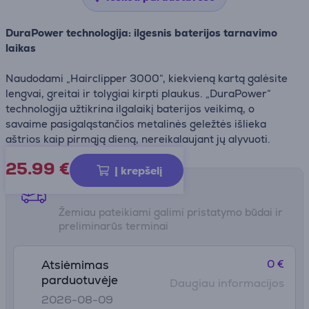
DuraPower technologija: ilgesnis baterijos tarnavimo
laikas
Naudodami „Hairclipper 3000“, kiekvieną kartą galėsite
lengvai, greitai ir tolygiai kirpti plaukus. „DuraPower“
technologija užtikrina ilgalaikį baterijos veikimą, o
savaime pasigaląstančios metalinės geležtės išlieka
aštrios kaip pirmąją dieną, nereikalaujant jų alyvuoti.
25.99
€
Į krepšelį
Pristatymo būdai
Žemiau pateikiami galimi pristatymo būdai ir
preliminarūs terminai
0 €
Atsiėmimas
parduotuvėje
Daugiau informacijos
2026-08-09